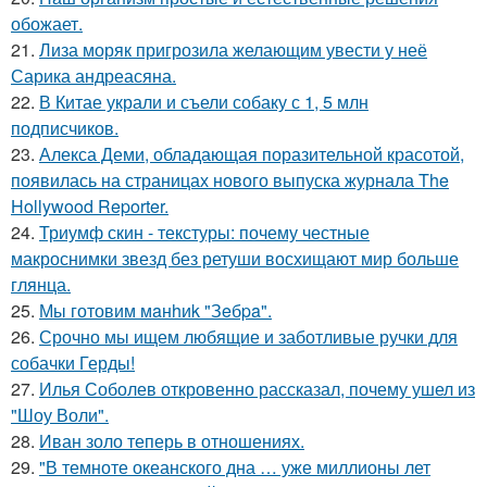
обожает.
21.
Лиза моряк пригрозила желающим увести у неё
Сарика андреасяна.
22.
В Китае украли и съели собаку с 1, 5 млн
подписчиков.
23.
Алекса Деми, обладающая поразительной красотой,
появилась на страницах нового выпуска журнала The
Hollywood Reporter.
24.
Триумф скин - текстуры: почему честные
макроснимки звезд без ретуши восхищают мир больше
глянца.
25.
Мы готовим мaнhиk "Зeбpa".
26.
Срочно мы ищем любящие и заботливые ручки для
собачки Герды!
27.
Илья Соболев откровенно рассказал, почему ушел из
"Шоу Воли".
28.
Иван золо теперь в отношениях.
29.
"В темноте океанского дна … уже миллионы лет