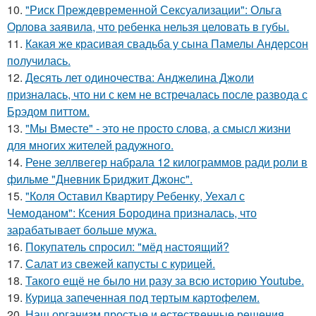
10.
"Риск Преждевременной Сексуализации": Ольга
Орлова заявила, что ребенка нельзя целовать в губы.
11.
Какая же красивая свадьба у сына Памелы Андерсон
получилась.
12.
Десять лет одиночества: Анджелина Джоли
призналась, что ни с кем не встречалась после развода с
Брэдом питтом.
13.
"Мы Вместе" - это не просто слова, а смысл жизни
для многих жителей радужного.
14.
Рене зеллвегер набрала 12 килограммов ради роли в
фильме "Дневник Бриджит Джонс".
15.
"Коля Оставил Квартиру Ребенку, Уехал с
Чемоданом": Ксения Бородина призналась, что
зарабатывает больше мужа.
16.
Покупатель спросил: "мёд настоящий?
17.
Салат из свежей капусты с курицей.
18.
Такого ещё не было ни разу за всю историю Youtube.
19.
Курица запеченная под тертым картофелем.
20.
Наш организм простые и естественные решения