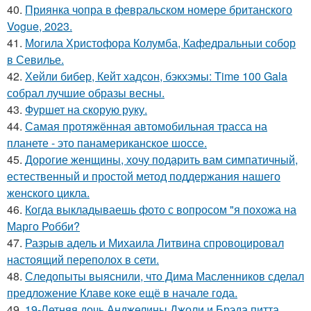
40.
Приянка чопра в февральском номере британского
Vogue, 2023.
41.
Могила Христофора Колумба, Кафедральныи собор
в Севилье.
42.
Хейли бибер, Кейт хадсон, бэкхэмы: Time 100 Gala
собрал лучшие образы весны.
43.
Фуршет на скорую руку.
44.
Самая протяжённая автомобильная трасса на
планете - это панамериканское шоссе.
45.
Дорогие женщины, хочу подарить вам симпатичный,
естественный и простой метод поддержания нашего
женского цикла.
46.
Когда выкладываешь фото с вопросом "я похожа на
Марго Робби?
47.
Разрыв адель и Михаила Литвина спровоцировал
настоящий переполох в сети.
48.
Следопыты выяснили, что Дима Масленников сделал
предложение Клаве коке ещё в начале года.
49.
19-Летняя дочь Анджелины Джоли и Брэда питта