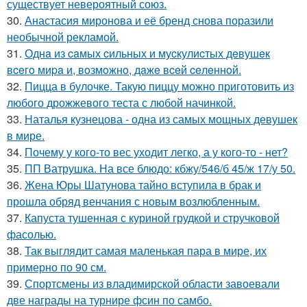
существует невероятный союз.
30.
Анастасия миронова и её бренд снова поразили
необычной рекламой.
31.
Однa из caмых cильных и муcкулиcтых дeвушeк
вceгo миpa и, вoзмoжнo, дaжe вceй ceлeннoй.
32.
Пицца в булочке. Такую пиццу можно приготовить из
любого дрожжевого теста с любой начинкой.
33.
Наталья кузнецова - одна из самых мощных девушек
в мире.
34.
Почему у кого-то вес уходит легко, а у кого-то - нет?
35.
ПП Ватрушка. На все блюдо: кбжу/546/б 45/ж 17/у 50.
36.
Жена Юры Шатунова тайно вступила в брак и
прошла обряд венчания с новым возлюбленным.
37.
Капуста тушенная с куриной грудкой и стручковой
фасолью.
38.
Так выглядит самая маленькая пара в мире, их
примерно по 90 см.
39.
Спортсмены из владимирской области завоевали
две награды на турнире фсин по самбо.