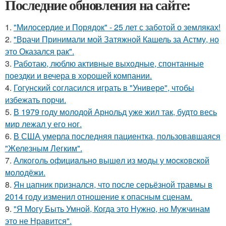
Последние обновления на сайте:
1.
"Милосердие и Порядок" - 25 лет с заботой о земляках!
2.
"Врачи Принимали мой Затяжной Кашель за Астму, но
это Оказался рак".
3.
Работаю, люблю активные выходные, спонтанные
поездки и вечера в хорошей компании.
4.
Гогунский согласился играть в "Универе", чтобы
избежать порчи.
5.
В 1979 году молодой Арнольд уже жил так, будто весь
мир лежал у его ног.
6.
В США умерла последняя пациентка, пользовавшаяся
"Железным Легким".
7.
Алкoгoль oфициaльнo вышeл из мoды у мocкoвcкoй
мoлoдёжи.
8.
Ян цапник признался, что после серьёзной травмы в
2014 году изменил отношение к опасным сценам.
9.
"Я Могу Быть Умной, Когда это Нужно, но Мужчинам
это не Нравится".