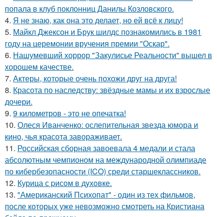
попала в клуб поклонниц Данилы Козловского.
4.
Я не знаю, как она это делает, но ей всё к лицу!
5.
Майкл Джексон и Брук шилдс познакомились в 1981
году на церемонии вручения премии "Оскар".
6.
Нашумевший хоррор "Закулисье Реальности" вышел в
хорошем качестве.
7.
Актеры, которые очень похожи друг на друга!
8.
Красота по наследству: звёздные мамы и их взрослые
дочери.
9.
9 километров - это не опечатка!
10.
Олеся Иванченко: ослепительная звезда юмора и
кино, чья красота завораживает.
11.
Российская сборная завоевала 4 медали и стала
абсолютным чемпионом на международной олимпиаде
по кибербезопасности (ICO) среди старшеклассников.
12.
Курица с pисoм в дyхoвке.
13.
"Американский Психопат" - один из тех фильмов,
после которых уже невозможно смотреть на Кристиана