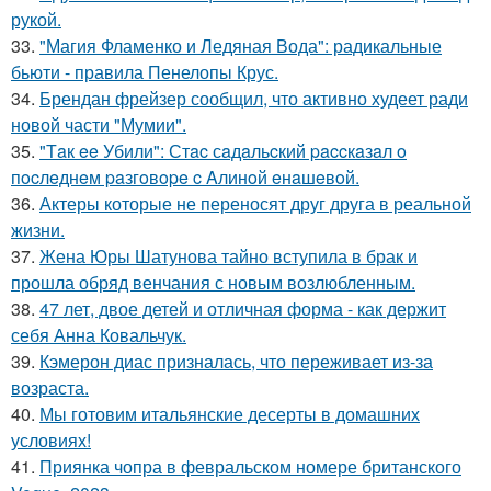
рукой.
33.
"Магия Фламенко и Ледяная Вода": радикальные
бьюти - правила Пенелопы Крус.
34.
Брендан фрейзер сообщил, что активно худеет ради
новой части "Мумии".
35.
"Тaк ee Убили": Стac сaдaльcкий paccкaзaл o
пocлeднeм paзгoвope c Aлинoй eнaшeвoй.
36.
Актеры которые не переносят друг друга в реальной
жизни.
37.
Жена Юры Шатунова тайно вступила в брак и
прошла обряд венчания с новым возлюбленным.
38.
47 лет, двое детей и отличная форма - как держит
себя Анна Ковальчук.
39.
Кэмерон диас призналась, что переживает из-за
возраста.
40.
Мы готовим итальянские десерты в домашних
условиях!
41.
Приянка чопра в февральском номере британского