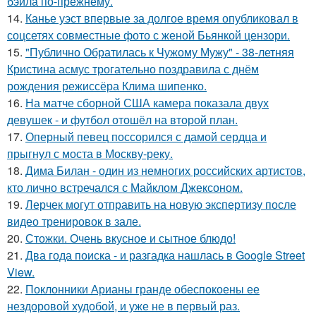
бэйла по-прежнему.
14.
Канье уэст впервые за долгое время опубликовал в
соцсетях совместные фото с женой Бьянкой цензори.
15.
"Публично Обратилась к Чужому Мужу" - 38-летняя
Кристина асмус трогательно поздравила с днём
рождения режиссёра Клима шипенко.
16.
На матче сборной США камера показала двух
девушек - и футбол отошёл на второй план.
17.
Оперный певец поссорился с дамой сердца и
прыгнул с моста в Москву-реку.
18.
Дима Билан - один из немногих российских артистов,
кто лично встречался с Майклом Джексоном.
19.
Лерчек могут отправить на новую экспертизу после
видео тренировок в зале.
20.
Стожки. Очень вкусное и сытное блюдо!
21.
Два года поиска - и разгадка нашлась в Google Street
View.
22.
Поклонники Арианы гранде обеспокоены ее
нездоровой худобой, и уже не в первый раз.