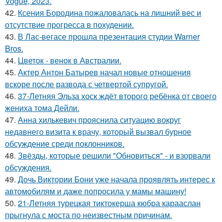
Vogue, 2023.
42.
Ксения Бородина пожаловалась на лишний вес и
отсутствие прогресса в похудении.
43.
В Лас-вегасе прошла презентация студии Warner
Bros.
44.
Цветок - венок в Австралии.
45.
Актер Антон Батырев начал новые отношения
вскоре после развода с четвертой супругой.
46.
37-Летняя Эльза хоск ждёт второго ребёнка от своего
жениха тома Дейли.
47.
Анна хилькевич прояснила ситуацию вокруг
недавнего визита к врачу, который вызвал бурное
обсуждение среди поклонников.
48.
Звёзды, которые решили "Обновиться" - и взорвали
обсуждения.
49.
Дочь Виктории Бони уже начала проявлять интерес к
автомобилям и даже попросила у мамы машину!
50.
21-Летняя турецкая тиктокерша кюбра карааслан
прыгнула с моста по неизвестным причинам.