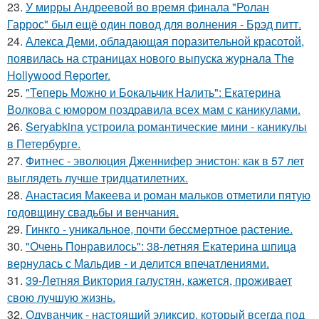
23.
У мирры Андреевой во время финала "Ролан
Гаррос" был ещё один повод для волнения - Брэд питт.
24.
Алекса Деми, обладающая поразительной красотой,
появилась на страницах нового выпуска журнала The
Hollywood Reporter.
25.
"Теперь Можно и Бокальчик Налить": Екатерина
Волкова с юмором поздравила всех мам с каникулами.
26.
Seryabkina устроила романтические мини - каникулы
в Петербурге.
27.
Фитнес - эволюция Дженнифер энистон: как в 57 лет
выглядеть лучше тридцатилетних.
28.
Анастасия Макеева и роман мальков отметили пятую
годовщину свадьбы и венчания.
29.
Гинкго - уникальное, почти бессмертное растение.
30.
"Очень Понравилось": 38-летняя Екатерина шпица
вернулась с Мальдив - и делится впечатлениями.
31.
39-Летняя Виктория галустян, кажется, проживает
свою лучшую жизнь.
32.
Одуванчик - настоящий эликсир, который всегда под