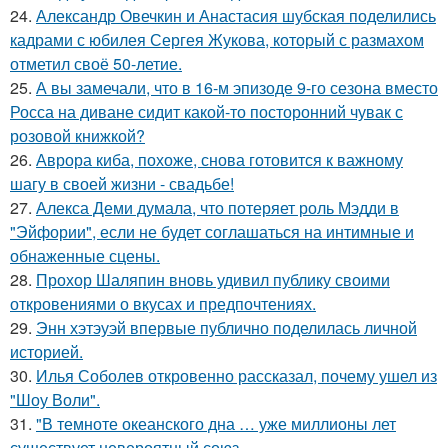
24.
Александр Овечкин и Анастасия шубская поделились
кадрами с юбилея Сергея Жукова, который с размахом
отметил своё 50-летие.
25.
А вы замечали, что в 16-м эпизоде 9-го сезона вместо
Росса на диване сидит какой-то посторонний чувак с
розовой книжкой?
26.
Аврора киба, похоже, снова готовится к важному
шагу в своей жизни - свадьбе!
27.
Алекса Деми думала, что потеряет роль Мэдди в
"Эйфории", если не будет соглашаться на интимные и
обнаженные сцены.
28.
Прохор Шаляпин вновь удивил публику своими
откровениями о вкусах и предпочтениях.
29.
Энн хэтэуэй впервые публично поделилась личной
историей.
30.
Илья Соболев откровенно рассказал, почему ушел из
"Шоу Воли".
31.
"В темноте океанского дна … уже миллионы лет
существует невероятный союз.