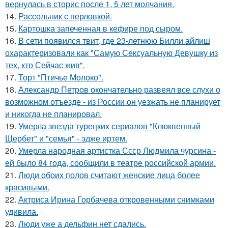
вернулась в сторис после 1, 5 лет молчания.
14.
Рассольник с перловкой.
15.
Картошка запеченная в кефире под сыром.
16.
В сети появился твит, где 23-летнюю Билли айлиш
охарактеризовали как "Самую Сексуальную Девушку из
тех, кто Сейчас жив".
17.
Торт "Птичье Молоко".
18.
Александр Петров окончательно развеял все слухи о
возможном отъезде - из России он уезжать не планирует
и никогда не планировал.
19.
Умерла звезда турецких сериалов "Клюквенный
Щербет" и "семья" - эдже иртем.
20.
Умерла народная артистка Ссср Людмила чурсина -
ей было 84 года, сообщили в театре российской армии.
21.
Люди обоих полов считают женские лица более
красивыми.
22.
Актриса Ирина Горбачева откровенными снимками
удивила.
23.
Люди уже а дельфин нет сдались.