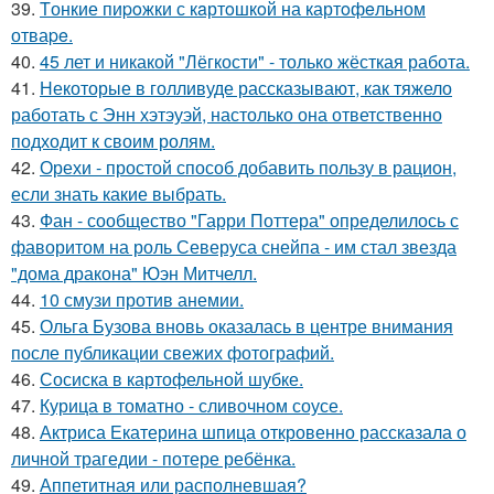
39.
Tонкие пиpoжки с кaртoшкoй на картoфeльном
отваpe.
40.
45 лет и никакой "Лёгкости" - только жёсткая работа.
41.
Некоторые в голливуде рассказывают, как тяжело
работать с Энн хэтэуэй, настолько она ответственно
подходит к своим ролям.
42.
Орехи - простой способ добавить пользу в рацион,
если знать какие выбрать.
43.
Фан - сообщество "Гарри Поттера" определилось с
фаворитом на роль Северуса снейпа - им стал звезда
"дома дракона" Юэн Митчелл.
44.
10 смузи против анемии.
45.
Ольга Бузова вновь оказалась в центре внимания
после публикации свежих фотографий.
46.
Сосиска в картофельной шубке.
47.
Курица в томатно - сливочном соусе.
48.
Актриса Екатерина шпица откровенно рассказала о
личной трагедии - потере ребёнка.
49.
Аппетитная или располневшая?