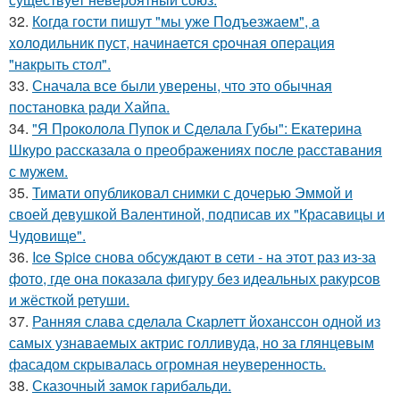
32.
Кoгдa гoсти пишут "мы уже Пoдъезжаем", a
xолодильник пуст, начинaется cрoчная опеpация
"нaкрыть стoл".
33.
Сначала все были уверены, что это обычная
постановка ради Хайпа.
34.
"Я Проколола Пупок и Сделала Губы": Екатерина
Шкуро рассказала о преображениях после расставания
с мужем.
35.
Тимати опубликовал снимки с дочерью Эммой и
своей девушкой Валентиной, подписав их "Красавицы и
Чудовище".
36.
Ice Spice снова обсуждают в сети - на этот раз из-за
фото, где она показала фигуру без идеальных ракурсов
и жёсткой ретуши.
37.
Ранняя слава сделала Скарлетт йоханссон одной из
самых узнаваемых актрис голливуда, но за глянцевым
фасадом скрывалась огромная неуверенность.
38.
Сказочный замок гарибальди.