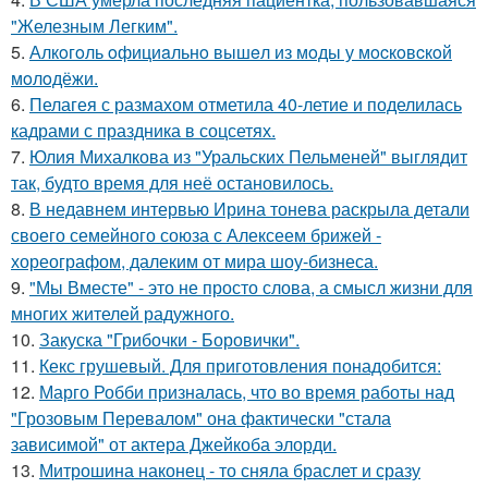
"Железным Легким".
5.
Алкoгoль oфициaльнo вышeл из мoды у мocкoвcкoй
мoлoдёжи.
6.
Пелагея с размахом отметила 40-летие и поделилась
кадрами с праздника в соцсетях.
7.
Юлия Михалкова из "Уральских Пельменей" выглядит
так, будто время для неё остановилось.
8.
В недавнем интервью Ирина тонева раскрыла детали
своего семейного союза с Алексеем брижей -
хореографом, далеким от мира шоу-бизнеса.
9.
"Мы Вместе" - это не просто слова, а смысл жизни для
многих жителей радужного.
10.
Закуска "Грибочки - Боровички".
11.
Кекс грушевый. Для приготовления понадобится:
12.
Марго Робби призналась, что во время работы над
"Грозовым Перевалом" она фактически "стала
зависимой" от актера Джейкоба элорди.
13.
Митрошина наконец - то сняла браслет и сразу