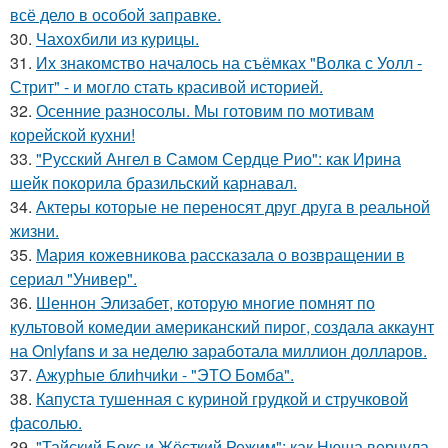
всё дело в особой заправке.
30.
Чахохбили из курицы.
31.
Их знакомство началось на съёмках "Волка с Уолл -
Стрит" - и могло стать красивой историей.
32.
Осенние разносолы. Мы готовим по мотивам
корейской кухни!
33.
"Русский Ангел в Самом Сердце Рио": как Ирина
шейк покорила бразильский карнавал.
34.
Актеры которые не переносят друг друга в реальной
жизни.
35.
Мария кожевникова рассказала о возвращении в
сериал "Универ".
36.
Шеннон Элизабет, которую многие помнят по
культовой комедии американский пирог, создала аккаунт
на Onlyfans и за неделю заработала миллион долларов.
37.
Ажурhые блиhчиkи - "ЭТO Бомба".
38.
Капуста тушенная с куриной грудкой и стручковой
фасолью.
39.
"Тайский Бокс и Жёсткий Режим": как Нюша вернула