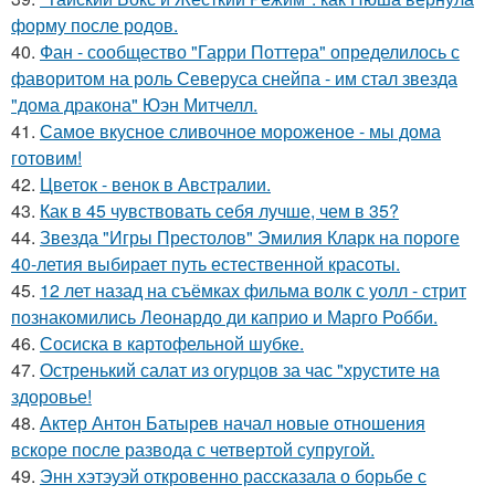
форму после родов.
40.
Фан - сообщество "Гарри Поттера" определилось с
фаворитом на роль Северуса снейпа - им стал звезда
"дома дракона" Юэн Митчелл.
41.
Самое вкусное сливочное мороженое - мы дома
готовим!
42.
Цветок - венок в Австралии.
43.
Как в 45 чувствовать себя лучше, чем в 35?
44.
Звезда "Игры Престолов" Эмилия Кларк на пороге
40-летия выбирает путь естественной красоты.
45.
12 лет назад на съёмках фильма волк с уолл - стрит
познакомились Леонардо ди каприо и Марго Робби.
46.
Сосиска в картофельной шубке.
47.
Остренький салат из огурцов за час "хрустите нa
здоровье!
48.
Актер Антон Батырев начал новые отношения
вскоре после развода с четвертой супругой.
49.
Энн хэтэуэй откровенно рассказала о борьбе с