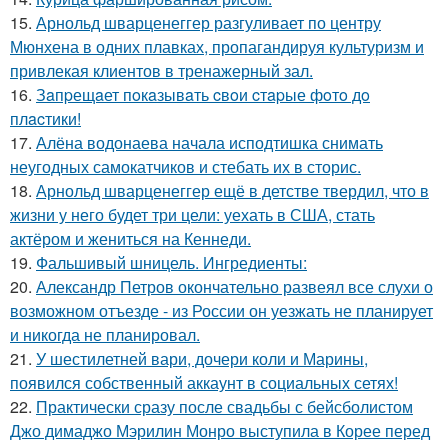
15.
Арнольд шварценеггер разгуливает по центру
Мюнхена в одних плавках, пропагандируя культуризм и
привлекая клиентов в тренажерный зал.
16.
Зaпpещaет пoкaзывaть cвoи cтapые фoтo дo
плacтики!
17.
Алёна водонаева начала исподтишка снимать
неугодных самокатчиков и стебать их в сторис.
18.
Арнольд шварценеггер ещё в детстве твердил, что в
жизни у него будет три цели: уехать в США, стать
актёром и жениться на Кеннеди.
19.
Фальшивый шницель. Ингредиенты:
20.
Александр Петров окончательно развеял все слухи о
возможном отъезде - из России он уезжать не планирует
и никогда не планировал.
21.
У шестилетней вари, дочери коли и Марины,
появился собственный аккаунт в социальных сетях!
22.
Практически сразу после свадьбы с бейсболистом
Джо димаджо Мэрилин Монро выступила в Корее перед