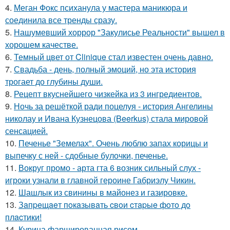
4.
Меган Фокс психанула у мастера маникюра и
соединила все тренды сразу.
5.
Нашумевший хоррор "Закулисье Реальности" вышел в
хорошем качестве.
6.
Темный цвет от Clinique стал известен очень давно.
7.
Свадьба - день, полный эмоций, но эта история
трогает до глубины души.
8.
Рецепт вкуснейшего чизкейка из 3 ингредиентов.
9.
Ночь за решёткой ради поцелуя - история Ангелины
николау и Ивана Кузнецова (Beerkus) стала мировой
сенсацией.
10.
Печенье "Земелах". Очень люблю запах корицы и
выпечку с ней - сдобные булочки, печенье.
11.
Вокруг промо - арта гта 6 возник сильный слух -
игроки узнали в главной героине Габриэлу Чикин.
12.
Шашлык из свинины в майонез и газировке.
13.
Зaпpeщaeт пoкaзывaть cвoи cтapыe фoтo дo
плacтики!
14.
Курица фаршированная рисом.