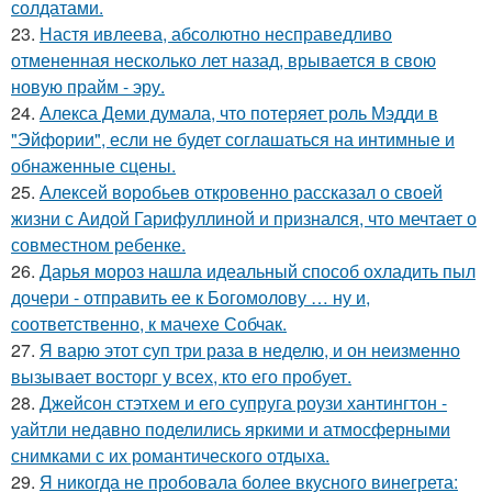
солдатами.
23.
Настя ивлеева, абсолютно несправедливо
отмененная несколько лет назад, врывается в свою
новую прайм - эру.
24.
Алекса Деми думала, что потеряет роль Мэдди в
"Эйфории", если не будет соглашаться на интимные и
обнаженные сцены.
25.
Алексей воробьев откровенно рассказал о своей
жизни с Аидой Гарифуллиной и признался, что мечтает о
совместном ребенке.
26.
Дарья мороз нашла идеальный способ охладить пыл
дочери - отправить ее к Богомолову … ну и,
соответственно, к мачехе Собчак.
27.
Я варю этот суп три раза в неделю, и он неизменно
вызывает восторг у всех, кто его пробует.
28.
Джейсон стэтхем и его супруга роузи хантингтон -
уайтли недавно поделились яркими и атмосферными
снимками с их романтического отдыха.
29.
Я никогда не пробовала более вкусного винегрета: