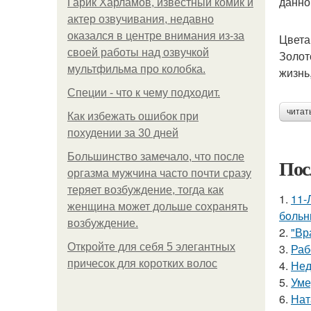
данно
Гарик Харламов, известный комик и
актер озвучивания, недавно
оказался в центре внимания из-за
Цвета
своей работы над озвучкой
Золот
мультфильма про колобка.
жизнь
Специи - что к чему подходит.
читат
Как избежать ошибок при
похудении за 30 дней
Большинство замечало, что после
Пос
оргазма мужчина часто почти сразу
теряет возбуждение, тогда как
1.
11-
женщина может дольше сохранять
бoльн
возбуждение.
2.
"Вр
Откройте для себя 5 элегантных
3.
Раб
причесок для коротких волос
4.
Нед
5.
Уме
6.
Нат