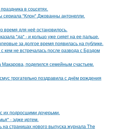
 праздника в соцсетях.
ды сериала "Клон" Джованны антонелли.
о время для неё остановилось.
зала "да" - и кольцо уже сияет на ее пальце.
 впервые за долгое время появилась на публике.
 с кем не встречалась после развода с Брэдом
а Макарова, поделился семейным счастьем.
асмус трогательно поздравила с днём рождения
 с их подросшими дочерьми.
ья" - эдже иртем.
ь на страницах нового выпуска журнала The