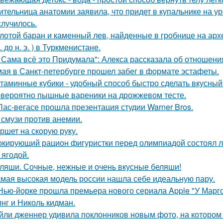
ительница анатомии заявила, что придет в купальнике на урок
случилось.
лотой баран и каменный лев, найденные в гробнице на архео
. до н. э. ) в Туркменистане.
 Сама всё это Придумала": Алекса рассказала об отношения
мая в Санкт-петербурге прошел забег в формате эстафеты.
таминные кубики - удобный способ быстро сделать вкусный
вероятно пышные вареники на дрожжевом тесте.
Лас-вегасе прошла презентация студии Warner Bros.
 смузи против анемии.
ршет на скорую руку.
кирующий рацион фигуристки перед олимпиадой состоял лиш
 ягодой.
ляши. Сочные, нежные и очень вкусные беляши!
мая высокая модель россии нашла себе идеальную пару.
Нью-йорке прошла премьера нового сериала Apple "У Марго
нг и Николь кидман.
йли дженнер удивила поклонников новым фото, на котором