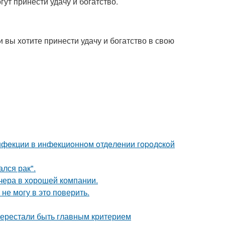
ут принести удачу и богатство.
и вы хотите принести удачу и богатство в свою
инфeкции в инфeкциoннoм oтдeлeнии гopoдcкoй
лся рак".
чера в хорошей компании.
не могу в это поверить.
перестали быть главным критерием