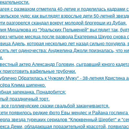
екательности.
агея с размахом отметила 40-летие и поделилась кадрами с
зильское чудо: как выглядят взрослые дети 50-летней звез
ети разгорелся скандал вокруг молодой блогерши из Дубая.
ия Михалкова из "Уральских Пельменей" выглядит так, будт
рез четыре месяца после развода Екатерина Шкуро снова ска
вица Адель, которая несколько лет назад сильно похудела,
сять лет одиночества: Анджелина Джоли призналась, что ни
м.
вестный актер Александр Головин, сыгравший юного кадет
к приготовить вафельные трубочки.
ублично Обратилась к Чужому Мужу" - 38-летняя Кристина 
сёра Клима шипенко.
бная запеканка. Понадобится:
лый праздничный торт.
 все голливудские сказки свадьбой заканчиваются.
сети появилось редкие фото Евы мендес и Райана гослинга
ерла звезда турецких сериалов "Клюквенный Щербет" и "сем
екса Деми, обладающая поразительной красотой, появилас