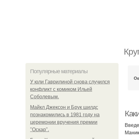
Кру
Популярные материалы
Ов
У юли Гаврилиной снова случился
конфликт с комиком Ильей
Соболевым.
Майкл Джексон и Брук шилдс
Как
познакомились в 1981 году на
церемонии вручения премии
Введ
"Оскар".
Маник