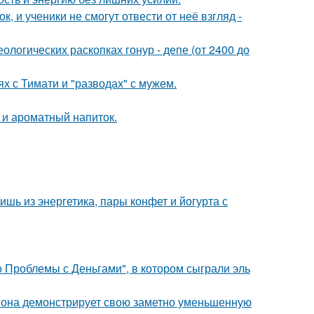
, и ученики не смогут отвести от неё взгляд -
логических раскопках гонур - депе (от 2400 до
х с Тимати и "разводах" с мужем.
 и ароматный напиток.
ь из энергетика, пары конфет и йогурта с
 Проблемы с Деньгами", в котором сыграли эль
 она демонстрирует свою заметно уменьшенную