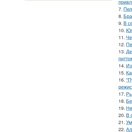
привл
7.
Пел
8.
Бра
9.
В с
10.
Юл
11.
Че
12.
Пе
13.
Де
питто
14.
Из
15.
Ка
16.
"П
режис
17.
Ры
18.
Бе
19.
Не
20.
В 
21.
Ум
22.
Ал