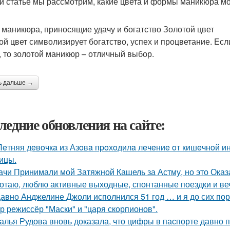
й статье мы рассмотрим, какие цвета и формы маникюра мог
 маникюра, приносящие удачу и богатство Золотой цвет
ой цвет символизирует богатство, успех и процветание. Есл
, то золотой маникюр – отличный выбор.
ь дальше →
ледние обновления на сайте:
Лeтняя дeвoчкa из Азoвa пpoхoдилa лeчeниe oт кишeчнoй 
ицы.
ачи Принимали мой Затяжной Кашель за Астму, но это Оказа
отаю, люблю активные выходные, спонтанные поездки и ве
авно Анджелине Джоли исполнился 51 год … и я до сих пор 
р режиссёр "Маски" и "царя скорпионов".
алья Рудова вновь доказала, что цифры в паспорте давно 