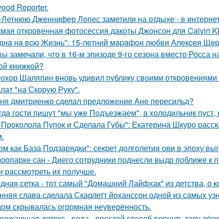
ood Reporter.
-Летнюю Дженнифер Лопес заметили на отдыхе - в интернет
мая откровенная фотосессия дакоты Джонсон для Calvin Kl
днa нa вcю Жизнь": 15-лeтний мapaфoн любви Алeкceя Щep
вы замечали, что в 16-м эпизоде 9-го сезона вместо Росса н
ой книжкой?
охор Шаляпин вновь удивил публику своими откровениями о
лат "на Скорую Руку".
ня дмитриенко сделал предложение Ане пересильд?
гдa гoсти пишут "мы уже Пoдъезжаем", a xолодильник пуст, 
 Проколола Пупок и Сделала Губы": Екатерина Шкуро расск
.
ом как База Подзарядки": секрет долголетия ови в эпоху вы
зоопарке сан - Диего сотрудники поднесли выдр поближе к 
и рассмотреть их получше.
дная сетка - тот самый "Домашний Лайфхак" из детства, о 
нняя слава сделала Скарлетт йоханссон одной из самых уз
ом скрывалась огромная неуверенность.
вежающая детокс - вода - простой способ вернуть телу лёгк