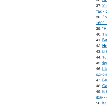
37.
Уч
так и 
38.
Зо
1600 г
39.
"Я
40.
1 
41.
Ви
42.
Не
43.
В 
44.
10
45.
Фу
46.
Шо
одной
47.
Бе
48.
Са
49.
В 
фанни
50.
Ка