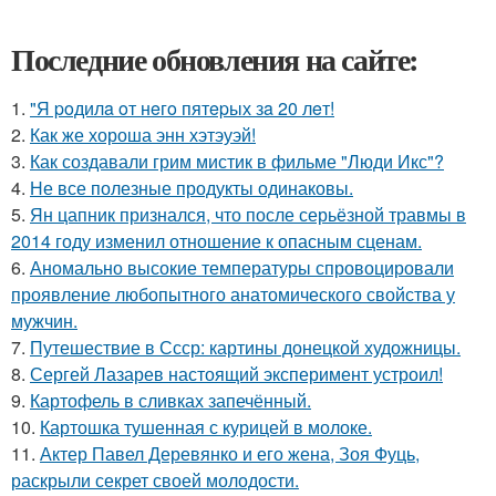
Последние обновления на сайте:
1.
"Я poдилa oт нeгo пятepых зa 20 лeт!
2.
Как же хороша энн хэтэуэй!
3.
Как создавали грим мистик в фильме "Люди Икс"?
4.
Не все полезные продукты одинаковы.
5.
Ян цапник признался, что после серьёзной травмы в
2014 году изменил отношение к опасным сценам.
6.
Аномально высокие температуры спровоцировали
проявление любопытного анатомического свойства у
мужчин.
7.
Путешествие в Ссср: картины донецкой художницы.
8.
Сергей Лазарев настоящий эксперимент устроил!
9.
Картофель в сливках запечённый.
10.
Картошка тушенная с курицей в молоке.
11.
Актер Павел Деревянко и его жена, Зоя Фуць,
раскрыли секрет своей молодости.