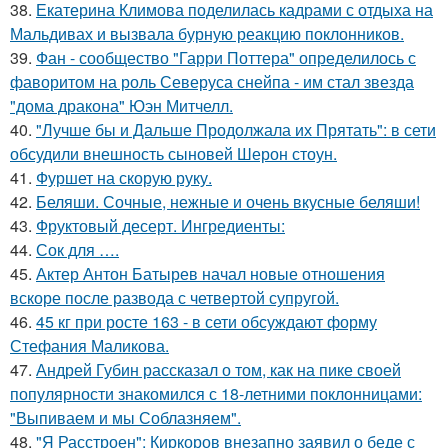
38.
Екатерина Климова поделилась кадрами с отдыха на
Мальдивах и вызвала бурную реакцию поклонников.
39.
Фан - сообщество "Гарри Поттера" определилось с
фаворитом на роль Северуса снейпа - им стал звезда
"дома дракона" Юэн Митчелл.
40.
"Лучше бы и Дальше Продолжала их Прятать": в сети
обсудили внешность сыновей Шерон стоун.
41.
Фуршет на скорую руку.
42.
Беляши. Сочные, нежные и очень вкусные беляши!
43.
Фруктовый десерт. Ингредиенты:
44.
Сок для ….
45.
Актер Антон Батырев начал новые отношения
вскоре после развода с четвертой супругой.
46.
45 кг при росте 163 - в сети обсуждают форму
Стефания Маликова.
47.
Андрей Губин рассказал о том, как на пике своей
популярности знакомился с 18-летними поклонницами:
"Выпиваем и мы Соблазняем".
48.
"Я Расстроен": Киркоров внезапно заявил о беде с