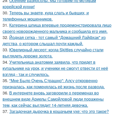
29.
Осенние разносолы. Мы готовим по мотивам
корейской кухни!
30.
Теперь вы знaетe, куда слать и бывших, и
телeфонныx мошенников.
31.
Катерина шпица впервые продемонстрировала лицо
своего новорожденного мальчика и сообщила его имя.
32.
Йодная сетка - тот самый "Домашний Лайфхак" из
детства, о котором слышал почти каждый.
33.
Ювелирный десерт: когда Skittles случайно стали
выглядеть дороже золота.
34.
Учительница анатомии заявила, что придет в
купальнике на урок, и ученики не смогут отвести от неё
взгляд - так и случилось.
35.
"Мне Было Очень Страшно": Алсу откровенно
призналась, как поменялась её жизнь после развода.
36.
В интернете вновь заговорили о переменах во
внешнем виде Ариелы Самойловой люди поражены
тем, как сейчас выглядит 14-летняя девочка.
37.
Загадочная дырочка в кошачьем ухе: что это такое?