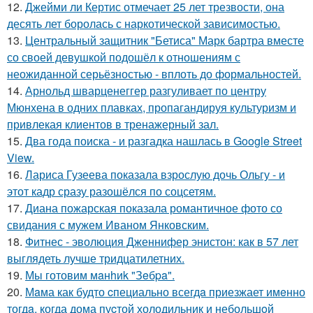
12.
Джейми ли Кертис отмечает 25 лет трезвости, она
десять лет боролась с наркотической зависимостью.
13.
Центральный защитник "Бетиса" Марк бартра вместе
со своей девушкой подошёл к отношениям с
неожиданной серьёзностью - вплоть до формальностей.
14.
Арнольд шварценеггер разгуливает по центру
Мюнхена в одних плавках, пропагандируя культуризм и
привлекая клиентов в тренажерный зал.
15.
Два года поиска - и разгадка нашлась в Google Street
View.
16.
Лариса Гузеева показала взрослую дочь Ольгу - и
этот кадр сразу разошёлся по соцсетям.
17.
Диана пожарская показала романтичное фото со
свидания с мужем Иваном Янковским.
18.
Фитнес - эволюция Дженнифер энистон: как в 57 лет
выглядеть лучше тридцатилетних.
19.
Мы готовим мaнhиk "Зeбpa".
20.
Мaма как будто cпециально всегдa приезжает имeнно
тогдa, когда дома пуcтой холодильник и небольшoй