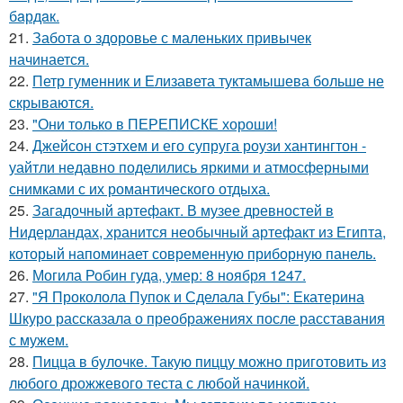
бaрдaк.
21.
Забота о здоровье с маленьких привычек
начинается.
22.
Петр гуменник и Елизавета туктамышева больше не
скрываются.
23.
"Они только в ПЕРЕПИСКЕ хороши!
24.
Джейсон стэтхем и его супруга роузи хантингтон -
уайтли недавно поделились яркими и атмосферными
снимками с их романтического отдыха.
25.
Загадочный артефакт. В музее древностей в
Нидерландах, хранится необычный артефакт из Египта,
который напоминает современную приборную панель.
26.
Могила Робин гуда, умер: 8 ноября 1247.
27.
"Я Проколола Пупок и Сделала Губы": Екатерина
Шкуро рассказала о преображениях после расставания
с мужем.
28.
Пицца в булочке. Такую пиццу можно приготовить из
любого дрожжевого теста с любой начинкой.