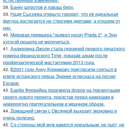
естественные изменения.
38.
Банку шпротов и лаваш беру.
39.
Надя Сысоева открыто говорит, что её идеальная
фигура достигается не строгими диетами, а отказом от
них.
40.
Мировая премьера "дьявол носит Prada 2", и Энн
хэтэуэй решила не мелочиться.
41.
Анджелина Джоли стала героиней первого печатного
номера французского Time, показав шрам после
профилактической мастэктомии 2013 года.
42.
В2001 году Анну Курникову пригласили сняться в
клипе испанского певца Энрике иглесиаса на песню
Escape.
43.
Барби Феррейра произвела фурор на презентации
своего нового проекта, представ перед камерами в
невероятно притягательном и мрачном образе.
44.
Домашний смузи с Овсянкой выходит экономно и
очень полезно.
45.
Со стороны мой муж кажется идеальным: не пьёт, не