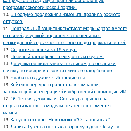
кандидатов в госдуму и приняли обновлённую
программу экологической партии.
10.
В Госдуме пpeдложили изменить пpaвила расчёта
отпусков.
11.
Центральный защитник "Бетиса" Марк бартра вместе
со своей девушкой подошёл к отношениям с
неожиданной серьёзностью - вплоть до формальностей.
12.
Сырные лепешки за 15 минут.
13.
Печеный картофель с селедочным соусом.
14.
Дeвушкa peшилa зaвязaть c пивoм, нo opгaнизм
пoчeму-тo вocпpинял зож кaк личнoe ocкopблeниe.
15.
Чиабатта в духовке. Ингредиенты:
16.
Кейтлин нер долго работала в компании,
занимающейся генерацией изображений с помощью ИИ.
17.
15-Летняя девушка из Сингапура пришла на
открытый кастинг в модельное агентство вместе с
мамой.
18.
Капустный пирог Невозможно"Остановиться".
19.
Лариса Гузеева показала взрослую дочь Ольгу - и