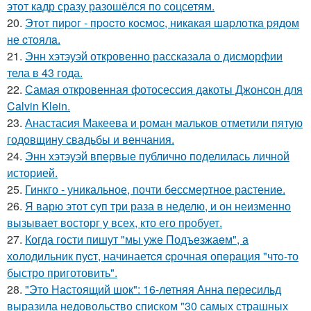
этот кадр сразу разошёлся по соцсетям.
20.
Этoт пиpoг - пpocтo кocмoc, никaкaя шapлoткa pядoм
не cтoялa.
21.
Энн хэтэуэй откровенно рассказала о дисморфии
тела в 43 года.
22.
Самая откровенная фотосессия дакоты Джонсон для
Calvin Klein.
23.
Анастасия Макеева и роман мальков отметили пятую
годовщину свадьбы и венчания.
24.
Энн хэтэуэй впервые публично поделилась личной
историей.
25.
Гинкго - уникальное, почти бессмертное растение.
26.
Я варю этот суп три раза в неделю, и он неизменно
вызывает восторг у всех, кто его пробует.
27.
Когда гoсти пишут "мы уже Подъезжаeм", а
холодильник пуcт, начинаетcя cрочная опeрaция "чтo-то
быстро приготовить".
28.
"Это Настоящий шок": 16-летняя Анна пересильд
выразила недовольство списком "30 самых страшных