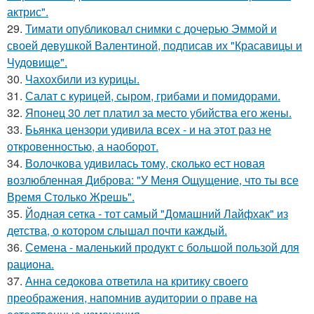
актрис".
29.
Тимати опубликовал снимки с дочерью Эммой и
своей девушкой Валентиной, подписав их "Красавицы и
Чудовище".
30.
Чахохбили из курицы.
31.
Салат с курицей, сыром, грибами и помидорами.
32.
Японец 30 лет платил за место убийства его жены.
33.
Бьянка цензори удивила всех - и на этот раз не
откровенностью, а наоборот.
34.
Волочкова удивилась тому, сколько ест новая
возлюбленная Диброва: "У Меня Ощущение, что ты все
Время Столько Жрешь".
35.
Йодная сетка - тот самый "Домашний Лайфхак" из
детства, о котором слышал почти каждый.
36.
Семена - маленький продукт с большой пользой для
рациона.
37.
Анна седокова ответила на критику своего
преображения, напомнив аудитории о праве на