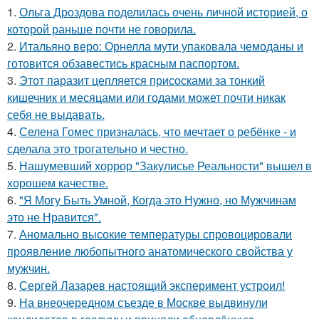
1.
Ольга Дроздова поделилась очень личной историей, о
которой раньше почти не говорила.
2.
Итальяно веро: Орнелла мути упаковала чемоданы и
готовится обзавестись красным паспортом.
3.
Этот паразит цепляется присосками за тонкий
кишечник и месяцами или годами может почти никак
себя не выдавать.
4.
Селена Гомес призналась, что мечтает о ребёнке - и
сделала это трогательно и честно.
5.
Нашумевший хоррор "Закулисье Реальности" вышел в
хорошем качестве.
6.
"Я Могу Быть Умной, Когда это Нужно, но Мужчинам
это не Нравится".
7.
Аномально высокие температуры спровоцировали
проявление любопытного анатомического свойства у
мужчин.
8.
Сергей Лазарев настоящий эксперимент устроил!
9.
На внеочередном съезде в Москве выдвинули