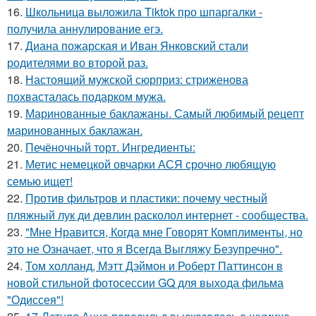
16.
Школьница выложила Tiktok про шпаргалки -
получила аннулирование егэ.
17.
Диана пожарская и Иван Янковский стали
родителями во второй раз.
18.
Настоящий мужской сюрприз: стриженова
похвасталась подарком мужа.
19.
Маринованные баклажаны. Самый любимый рецепт
маринованных баклажан.
20.
Печёночный торт. Ингредиенты:
21.
Метис немецкой овчарки АСЯ срочно любящую
семью ищет!
22.
Против фильтров и пластики: почему честный
пляжный лук ди девлин расколол интернет - сообщества.
23.
"Мне Нравится, Когда мне Говорят Комплименты, но
это не Означает, что я Всегда Выгляжу Безупречно".
24.
Том холланд, Мэтт Дэймон и Роберт Паттинсон в
новой стильной фотосессии GQ для выхода фильма
"Одиссея"!