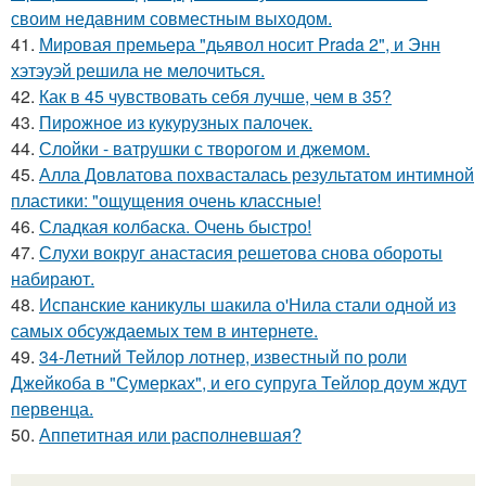
своим недавним совместным выходом.
41.
Мировая премьера "дьявол носит Prada 2", и Энн
хэтэуэй решила не мелочиться.
42.
Как в 45 чувствовать себя лучше, чем в 35?
43.
Пирожное из кукурузных палочек.
44.
Слойки - ватрушки с творогом и джемом.
45.
Алла Довлатова похвасталась результатом интимной
пластики: "ощущения очень классные!
46.
Сладкая колбаска. Очень быстро!
47.
Слухи вокруг анастасия решетова снова обороты
набирают.
48.
Испанские каникулы шакила о'Нила стали одной из
самых обсуждаемых тем в интернете.
49.
34-Летний Тейлор лотнер, известный по роли
Джейкоба в "Сумерках", и его супруга Тейлор доум ждут
первенца.
50.
Аппетитная или располневшая?