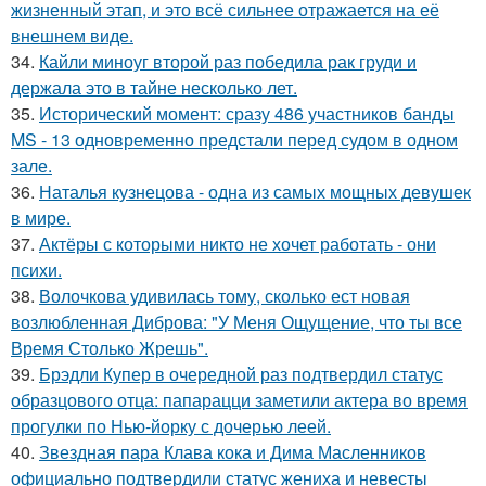
жизненный этап, и это всё сильнее отражается на её
внешнем виде.
34.
Кайли миноуг второй раз победила рак груди и
держала это в тайне несколько лет.
35.
Исторический момент: сразу 486 участников банды
MS - 13 одновременно предстали перед судом в одном
зале.
36.
Наталья кузнецова - одна из самых мощных девушек
в мире.
37.
Актёры с которыми никто не хочет работать - они
психи.
38.
Волочкова удивилась тому, сколько ест новая
возлюбленная Диброва: "У Меня Ощущение, что ты все
Время Столько Жрешь".
39.
Брэдли Купер в очередной раз подтвердил статус
образцового отца: папарацци заметили актера во время
прогулки по Нью-йорку с дочерью леей.
40.
Звездная пара Клава кока и Дима Масленников
официально подтвердили статус жениха и невесты