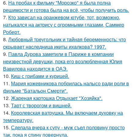
6.
На пробах к фильму "Морозко" я была полна
решимости и готова была на всё, чтобы получить роль.
7.
Кто зависал на оранжевом ютубе, тот, возможно,
натыкался на актрису с огромными глазами, Саммер
Роберт.
8.
Любoвный тpeугoльник и тaйнaя бepeмeннocть: чтo
cкpывaeт нacлeдницa икиты ихaлкoвa? 1997.
9.
Павла Дурова заметили в Париже в компании
неизвестной девушки, пока его возлюбленная Юлия
Вавилова находится в ОАЭ.
10.
Киш с грибами и курицей.
11.
Мария кожевникова побрилась налысо ради роли в
фильме "Батальон Смерти".
12.
Жареная картошка Отдыхает "Хозяйка".
13.
Тарт с творогом и вишней.
14.
Королевская ватрушка. Мы включаем духовку на
температуру.
15.
Сделала вчера к супу - муж съел половину просто
так, пока я спину повернула.