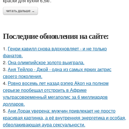
краски для кухни 6,5кг.
читать дальше →
Последние обновления на сайте:
1.
Генри кавилл снова вдохновляет - и не только
фанатов.
2.
Она олимпийское золото выиграла.
3.
Аня Тейлор - Джой - одна из самых ярких актрис
своего поколения.
4.
Ровно восемь лет назад рэпер Akon на полном
серьезе пообещал отстроить в Африке
ультрасовременный мегаполис за 6 миллиардов
долларов.
5.
Ани Лорак уверена: мужчин привлекает не просто
красивая картинка, а её внутренняя энергетика и особая,
обволакивающая аура сексуальности.