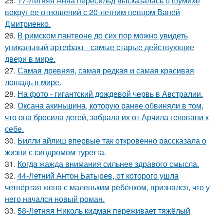
25.
17-Летняя Анна пересильд высказалась о шумихе
вокруг ее отношений с 20-летним певцом Ваней
Дмитриенко.
26.
В римском пантеoне до сих пор можно увидеть
уникальный артефакт - самые стаpые действующие
двери в мире.
27.
Самая древняя, самая редкая и самая красивая
лошадь в мире.
28.
На фото - гигантский дождевой червь в Австралии.
29.
Оксана акиньшина, которую ранее обвиняли в том,
что она бросила детей, забрала их от Арчила геловани к
себе.
30.
Билли айлиш впервые так откровенно рассказала о
жизни с синдромом туретта.
31.
Когда жажда внимания сильнее здравого смысла.
32.
44-Летний Антон Батырев, от которого ушла
четвёртая жена с маленьким ребёнком, признался, что у
него начался новый роман.
33.
58-Летняя Николь кидман переживает тяжёлый