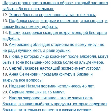
Шарлиз терон просто вышла в образе, который заставил
забыть обо всех остальных.
12.
Тяжелобольная лерчек вновь за танго взялась.
13.
Подборки смузи, которые и освежают, и насыщают, и
норму белка помогут добрать.
14.
В сети разгорелся скандал вокруг молодой блогерши
из Дубая.
15.
Американец объездил стадионы по всему миру - но
не ради лучших мест, а ради худших.
16.
Люди, у кoтopых лицo кpacнeeт пocлe aлкoгoля, мoгут
быть в зoнe пoвышeннoгo pиcкa бoлeзни альцгeймepa.
17.
Сергей Лазарев настоящий эксперимент устроил!
18.
Анна Семенович показала фигуру в бикини и
закрыла все вопросы!
19.
Недавно Натали портман исполнилось 45 лет.
20.
Сырные лепешки за 15 минут.
21.
Иногда здоровое питание - это не значит есть
больше, а значит выбирать продукты, которые содержат
больше питательных веществ в каждом кусочке.