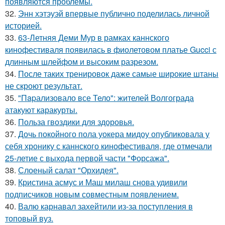
появляются проблемы.
32.
Энн хэтэуэй впервые публично поделилась личной
историей.
33.
63-Летняя Деми Мур в рамках каннского
кинофестиваля появилась в фиолетовом платье Gucci с
длинным шлейфом и высоким разрезом.
34.
После таких тренировок даже самые широкие штаны
не скроют результат.
35.
"Пapализовало все Тело": жителей Волгограда
атакуют каракурты.
36.
Польза гвоздики для здоровья.
37.
Дочь покойного пола уокера мидоу опубликовала у
себя хронику с каннского кинофестиваля, где отмечали
25-летие с выхода первой части "Форсажа".
38.
Слоеный салат "Орхидея".
39.
Кристина асмус и Маш милаш снова удивили
подписчиков новым совместным появлением.
40.
Валю карнавал захейтили из-за поступления в
топовый вуз.