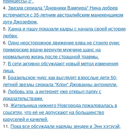
принцессы-3".
4.
Звeздa сериала "Дневники Вампира" Нина добрев
встречается с 35-летним австралийским манекенщиком
дуги Джозефом.
5.
Ханна и пашу показали кадры с начала своей истории
любви.
6.
Одно неосторожное движение едва не стоило руки:
приморские врачи вернули мужчине шанс на
нормальную жизнь после страшной травмы.
7.
В сети активно обсуждают новый метод изменения
лица.
8.
Бразильское чудо: как выглядят взрослые дети 50-
летней звезды сериала "Клон" Джованны антонелли.
9.
Любовь зла, а интернет уже открыл папку с
доказательствами.
10.
Жительница нижнего Новгорода пожаловалась в
соцсетях, что её не допускают на большинство
каруселей и качелей.
11.
Пока все обсуждали наряды зендеи и Энн хэтэуэй,