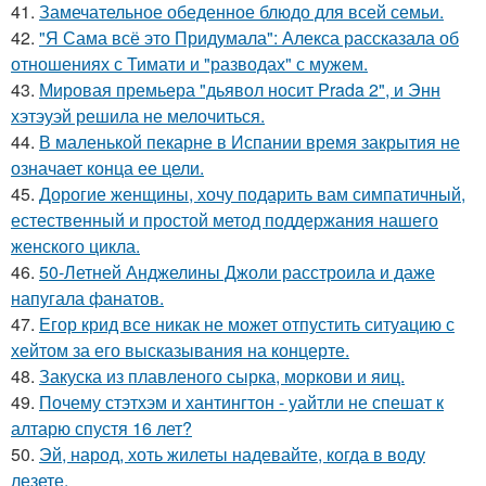
41.
Замечательное обеденное блюдо для всей семьи.
42.
"Я Сама всё это Придумала": Алекса рассказала об
отношениях с Тимати и "разводах" с мужем.
43.
Мировая премьера "дьявол носит Prada 2", и Энн
хэтэуэй решила не мелочиться.
44.
В маленькой пекарне в Испании время закрытия не
означает конца ее цели.
45.
Дорогие женщины, хочу подарить вам симпатичный,
естественный и простой метод поддержания нашего
женского цикла.
46.
50-Летней Анджелины Джоли расстроила и даже
напугала фанатов.
47.
Егор крид все никак не может отпустить ситуацию с
хейтом за его высказывания на концерте.
48.
Закуска из плавленого сырка, моркови и яиц.
49.
Почему стэтхэм и хантингтон - уайтли не спешат к
алтарю спустя 16 лет?
50.
Эй, народ, хоть жилеты надевайте, когда в воду
лезете.