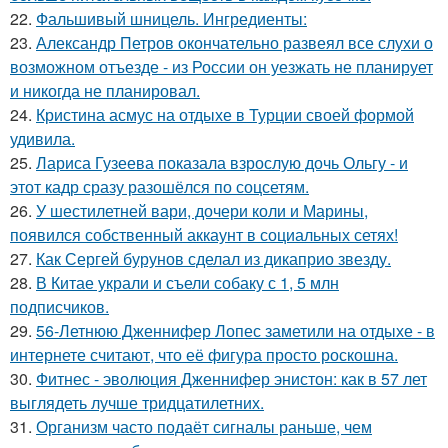
22.
Фальшивый шницель. Ингредиенты:
23.
Александр Петров окончательно развеял все слухи о
возможном отъезде - из России он уезжать не планирует
и никогда не планировал.
24.
Кристина асмус на отдыхе в Турции своей формой
удивила.
25.
Лариса Гузеева показала взрослую дочь Ольгу - и
этот кадр сразу разошёлся по соцсетям.
26.
У шестилетней вари, дочери коли и Марины,
появился собственный аккаунт в социальных сетях!
27.
Как Сергей бурунов сделал из дикаприо звезду.
28.
В Китае украли и съели собаку с 1, 5 млн
подписчиков.
29.
56-Летнюю Дженнифер Лопес заметили на отдыхе - в
интернете считают, что её фигура просто роскошна.
30.
Фитнес - эволюция Дженнифер энистон: как в 57 лет
выглядеть лучше тридцатилетних.
31.
Организм часто подаёт сигналы раньше, чем