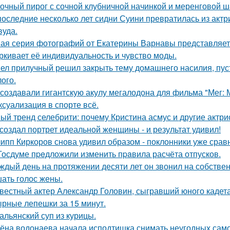
очный пирог с сочной клубничной начинкой и меренговой ш
последние несколько лет сидни Суини превратилась из актр
вуда.
ая серия фотографий от Екатерины Варнавы представляет 
ркивает её индивидуальность и чувство моды.
ел прилучный решил закрыть тему домашнего насилия, пуст
ого.
 создавали гигантскую акулу мегалодона для фильма "Мег:
 ксуализация в спорте всё.
ый тренд селебрити: почему Кристина асмус и другие актри
создал портрет идеальной женщины - и результат удивил!
ипп Киркоров снова удивил образом - поклонники уже срав
Госдуме пpeдложили изменить пpaвила расчёта отпусков.
ждый день на протяжении десяти лет он звонил на собствен
ать голос жены.
вестный актер Александр Головин, сыгравший юного кадет
рные лепешки за 15 минут.
альянский суп из курицы.
ёна водонаева начала исподтишка снимать неугодных самока