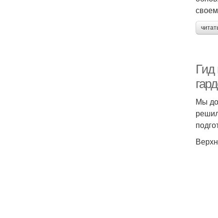
своем
читат
Гид
гард
Мы до
решил
подго
Верхн