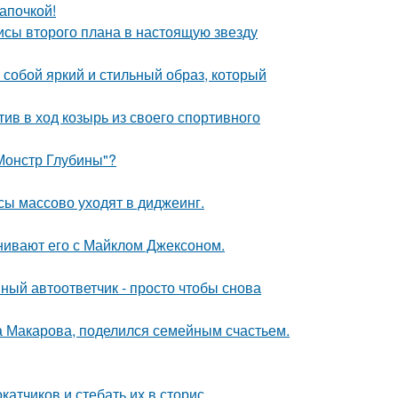
апочкой!
исы второго плана в настоящую звезду
собой яркий и стильный образ, который
ив в ход козырь из своего спортивного
 Монстр Глубины"?
сы массово уходят в диджеинг.
нивают его с Майклом Джексоном.
ный автоответчик - просто чтобы снова
а Макарова, поделился семейным счастьем.
тчиков и стебать их в сторис.