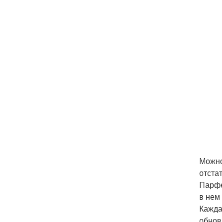
Можно
отста
Парфе
в нем
Кажда
обнов