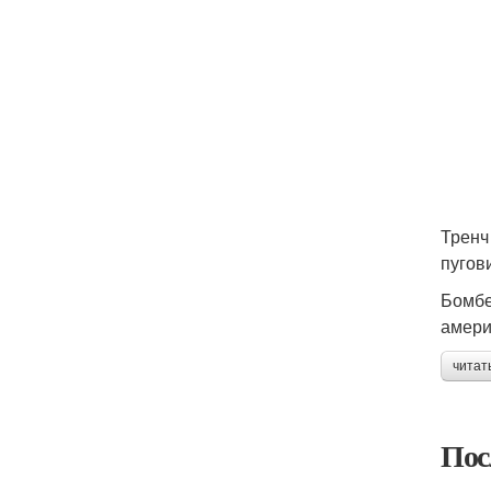
Тренч
пугов
Бомбе
амери
читат
Пос