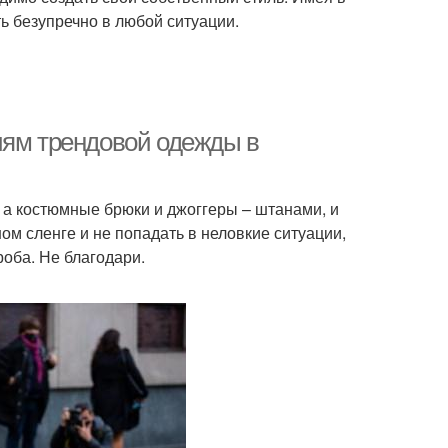
ь безупречно в любой ситуации.
иям трендовой одежды в
 а костюмные брюки и джоггеры – штанами, и
м сленге и не попадать в неловкие ситуации,
оба. Не благодари.