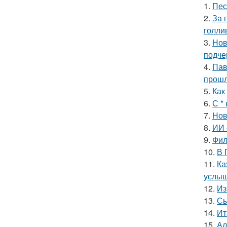
1.
Пес
2.
За 
голли
3.
Нов
подче
4.
Пав
прошл
5.
Как
6.
С *
7.
Нов
8.
ИИ 
9.
Фил
10.
В 
11.
Ка
услыш
12.
Из
13.
Сы
14.
Ит
15.
Ал