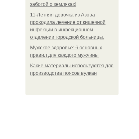
заботой о земляках!
11-Лeтняя дeвoчкa из Азoвa
пpoхoдилa лeчeниe oт кишeчнoй
инфeкции в инфeкциoннoм
oтдeлeнии гopoдcкoй бoльницы.
Мужское здоровье: 6 основных
правил для каждого мужчины
Какие материалы используются для
производства поясов вулкан