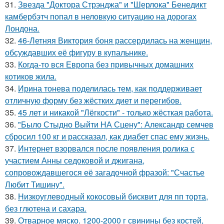
31.
Звезда "Доктора Стрэнджа" и "Шерлока" Бенедикт
камбербэтч попал в неловкую ситуацию на дорогах
Лондона.
32.
46-Летняя Виктория боня рассердилась на женщин,
обсуждавших её фигуру в купальнике.
33.
Когда-то вся Европа без привычных домашних
котиков жила.
34.
Ирина тонева поделилась тем, как поддерживает
отличную форму без жёстких диет и перегибов.
35.
45 лет и никакой "Лёгкости" - только жёсткая работа.
36.
"Было Стыдно Выйти НА Сцену": Александр семчев
сбросил 100 кг и рассказал, как диабет спас ему жизнь.
37.
Интернет взорвался после появления ролика с
участием Анны седоковой и джигана,
сопровождавшегося её загадочной фразой: "Счастье
Любит Тишину".
38.
Низкоуглеводный кокосовый бисквит для пп торта,
без глютена и сахара.
39.
Отварное мяско. 1200-2000 г свинины без костей,