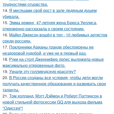
трудностями отцовства.
14.
Я месяцами свой рост в зале ледяным душем
убивала.
15.
Эмма хеминг, 47-летняя жена Брюса Уиллиса,
откровенно рассказала о своем состоянии.
16.
Майкл Джексон вошёл в топ - 10 любимых артистов
среди россиян.
17.
Поклонники Арианы гранде обеспокоены ее
нездоровой худобой, и уже не в первый раз.
18.
Руки на стол! Дженнифер лопес выложила новые
максимально откровенные фото.
19.
Узнали эту голливудскую красотку?
20.
В России созданы все условия, чтобы дети могли
получать качественное образование и развивать свои
таланты.
21.
Том холланд, Мэтт Дэймон и Роберт Паттинсон в
новой стильной фотосессии GQ для выхода фильма
"Одиссея"!