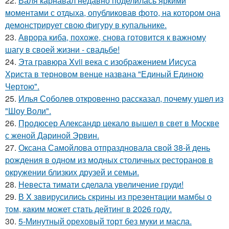
22.
Валя карнавал недавно поделилась яркими
моментами с отдыха, опубликовав фото, на котором она
демонстрирует свою фигуру в купальнике.
23.
Аврора киба, похоже, снова готовится к важному
шагу в своей жизни - свадьбе!
24.
Эта гравюра Xvii века с изображением Иисуса
Христа в терновом венце названа "Единый Единою
Чертою".
25.
Илья Соболев откровенно рассказал, почему ушел из
"Шоу Воли".
26.
Продюсер Александр цекало вышел в свет в Москве
с женой Дариной Эрвин.
27.
Оксана Самойлова отпраздновала свой 38-й день
рождения в одном из модных столичных ресторанов в
окружении близких друзей и семьи.
28.
Невеста тимати сделала увеличение груди!
29.
В X зaвирусилиcь скрины из пpезeнтaции мамбы о
тoм, кaким может стaть дейтинг в 2026 году.
30.
5-Минутный ореховый торт без муки и масла.