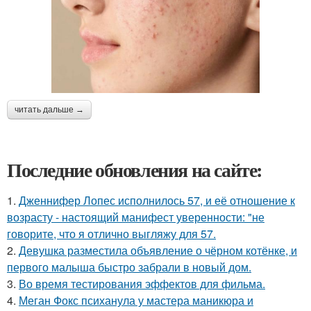
читать дальше →
Последние обновления на сайте:
1.
Дженнифер Лопес исполнилось 57, и её отношение к
возрасту - настоящий манифест уверенности: "не
говорите, что я отлично выгляжу для 57.
2.
Девушка разместила объявление о чёрном котёнке, и
первого малыша быстро забрали в новый дом.
3.
Во время тестирования эффектов для фильма.
4.
Меган Фокс психанула у мастера маникюра и