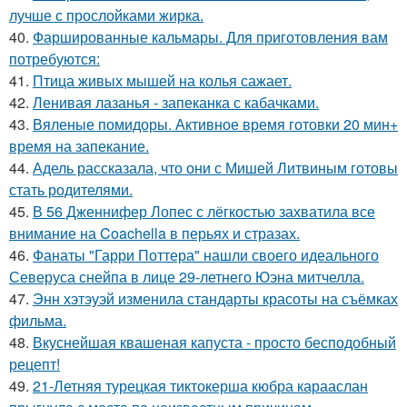
лучше с прослойками жирка.
40.
Фаршированные кальмары. Для приготовления вам
потребуются:
41.
Птица живых мышей на колья сажает.
42.
Ленивая лазанья - запеканка с кабачками.
43.
Вяленые помидоры. Активное время готовки 20 мин+
время на запекание.
44.
Адель рассказала, что они с Мишей Литвиным готовы
стать родителями.
45.
В 56 Дженнифер Лопес с лёгкостью захватила все
внимание на Coachella в перьях и стразах.
46.
Фанаты "Гарри Поттера" нашли своего идеального
Северуса снейпа в лице 29-летнего Юэна митчелла.
47.
Энн хэтэуэй изменила стандарты красоты на съёмках
фильма.
48.
Вкуснейшая квашеная капуста - просто бесподобный
рецепт!
49.
21-Летняя турецкая тиктокерша кюбра карааслан