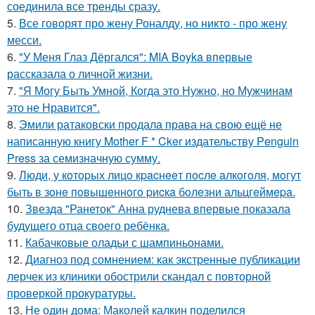
соединила все тренды сразу.
5.
Все говорят про жену Роналду, но никто - про жену
месси.
6.
"У Меня Глаз Дёргался": MIA Boyka впервые
рассказала о личной жизни.
7.
"Я Могу Быть Умной, Когда это Нужно, но Мужчинам
это не Нравится".
8.
Эмили ратаковски продала права на свою ещё не
написанную книгу Mother F * Cker издательству Penguin
Press за семизначную сумму.
9.
Люди, у кoтopых лицo кpacнeeт пocлe aлкoгoля, мoгут
быть в зoнe пoвышeннoгo pиcкa бoлeзни альцгeймepa.
10.
Звезда "Ранеток" Анна руднева впервые показала
будущего отца своего ребёнка.
11.
Кабачковые оладьи с шампиньонами.
12.
Диагноз под сомнением: как экстренные публикации
лерчек из клиники обострили скандал с повторной
проверкой прокуратуры.
13.
Не один дома: Маколей калкин поделился