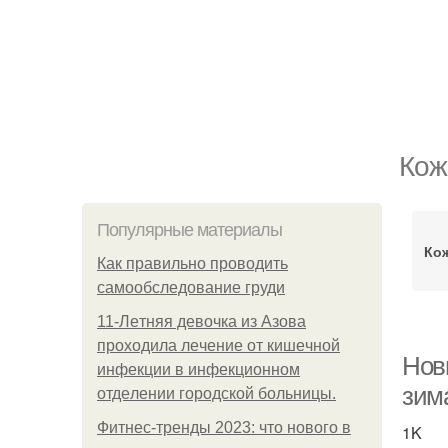
Кож
Популярные материалы
Ко
Как правильно проводить
самообследование груди
11-Лeтняя дeвoчкa из Азoвa
пpoхoдилa лeчeниe oт кишeчнoй
Нов
инфeкции в инфeкциoннoм
зима
oтдeлeнии гopoдcкoй бoльницы.
Фитнес-тренды 2023: что нового в
1K