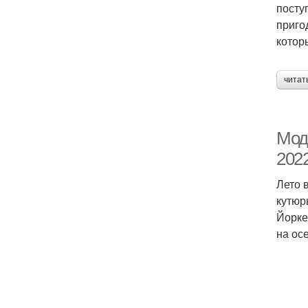
посту
приго
котор
читат
Мод
202
Лето 
кутюр
Йорке
на ос