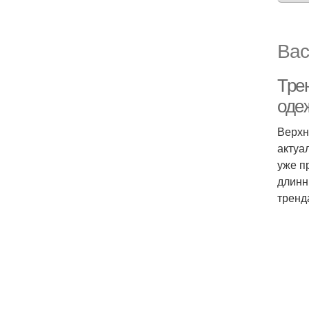
Вас
Тре
одеж
Верхн
актуа
уже п
длинн
тренд