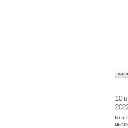
читат
10 
202
В нач
мысли