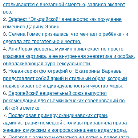
сталкиваются с внезапной смертью, заявила эксперт
воз.
2.
Эффект "Эльфийской" внешности: как похудение
изменило Дарину Эрвин.
3.
Селена Гомес призналась, что мечтает о ребёнке - и
сделала это трогательно и честно.
4.
Ани Лорак уверена: мужчин привлекает не просто
красивая картинка, а её внутренняя энергетика и особая,
обволакивающая аура сексуальности.
5.
Новая серия фотографий от Екатерины Варнавы
представляет собой яркий и стильный образ, который
подчеркивает её индивидуальность и чувство моды.
6.
Европейский вещательный союз выпустил
рекомендации для съёмки женских соревнований по
лёгкой атлетике.
7.
Последовав примеру скандинавских стран,
администрация немецкой столицы приравняла права
женщин к мужским в вопросах внешнего вида у воды.
8.
Пелагея с размахом отметила 40-летие и поделилась