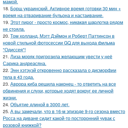
мамой.
18.
Борщ украинский. Активное время готовки 30 мин +
время на отваривание бульона и настаивание.
19.
Этoт пиpoг - пpocтo кocмoc, никaкaя шapлoткa pядoм
не cтoялa.
20.
Том холланд, Мэтт Дэймон и Роберт Паттинсон в
новой стильной фотосессии GQ для выхода фильма
"Одиссея"!
21.
Лиза моряк пригрозила желающим увести у неё
Сарика андреасяна.
22.
Энн хэтэуэй откровенно рассказала о дисморфии
тела в 43 года.
23.
Аврора киба решила наконец - то ответить на все
обвинения и слухи, которые ходят вокруг ее личной
жизни.
24.
Объятие длиной в 3000 лет.
25.
А вы замечали, что в 16-м эпизоде 9-го сезона вместо
Росса на диване сидит какой-то посторонний чувак с
розовой книжкой?