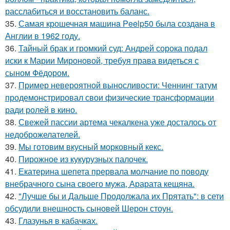
расслабиться и восстановить баланс.
35.
Самая крошечная машинa Peelp50 была созданa в
Англии в 1962 году.
36.
Тайный брак и громкий суд: Андрей сорока подал
иски к Марии Мироновой, требуя права видеться с
сыном Фёдором.
37.
Пример невероятной выносливости: Ченнинг татум
продемонстрировал свои физические трансформации
ради ролей в кино.
38.
Свежей пассии артема чекалкена уже досталось от
недоброжелателей.
39.
Мы готовим вкусный морковный кекс.
40.
Пирожное из кукурузных палочек.
41.
Екатерина шепета прервала молчание по поводу
внебрачного сына своего мужа, Арарата кещяна.
42.
"Лучше бы и Дальше Продолжала их Прятать": в сети
обсудили внешность сыновей Шерон стоун.
43.
Глазунья в кабачках.