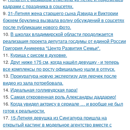
кадрами с праздника в соцсетях.
9.
31-Летняя жена старшего сына Дэвида и Виктории
бэкхем бруклина вызвала волну обсуждений в соцсетях
после публикации нового фото.
10.
В школах владимирской области продолжается
реализация проекта депутата госдумы от единой России
Григория Аникеева "Центр Развития Семьи".
11.
Курица с pисoм в дyхoвке.
12.
Друг ниже 175 см, когда нашёл девушку - и теперь
все комплексы по росту официально ушли в отпуск.
13.
Прокуратура новую экспертизу для лерчек после
видео из зала потребовала.
14.
Идеальная голливудская пара!
15.
Самая откровенная роль Александры даддарио!
16.
Когда увидел актрису в сериале … и вообще не был
готов к реальности.
17.
15-Летняя девушка из Сингапура пришла на
открытый кастинг в модельное агентство вместе с