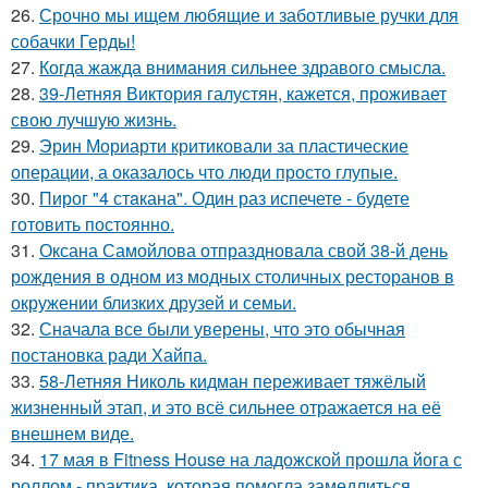
26.
Срочно мы ищем любящие и заботливые ручки для
собачки Герды!
27.
Когда жажда внимания сильнее здравого смысла.
28.
39-Летняя Виктория галустян, кажется, проживает
свою лучшую жизнь.
29.
Эрин Мориарти критиковали за пластические
операции, а оказалось что люди просто глупые.
30.
Пирог "4 стaкана". Один раз испечете - будете
готовить постоянно.
31.
Оксана Самойлова отпраздновала свой 38-й день
рождения в одном из модных столичных ресторанов в
окружении близких друзей и семьи.
32.
Сначала все были уверены, что это обычная
постановка ради Хайпа.
33.
58-Летняя Николь кидман переживает тяжёлый
жизненный этап, и это всё сильнее отражается на её
внешнем виде.
34.
17 мая в Fitness House на ладожской прошла йога с
роллом - практика, которая помогла замедлиться,