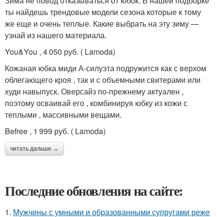
Зима не повод отказываться от юбок. В нашей подборке
ты найдешь трендовые модели сезона которые к тому
же еще и очень теплые. Какие выбрать на эту зиму —
узнай из нашего материала.
You&You , 4 050 руб. ( Lamoda)
Кожаная юбка миди А-силуэта подружится как с верхом
облегающего кроя , так и с объемными свитерами или
худи навыпуск. Оверсайз по‑прежнему актуален ,
поэтому осваивай его , комбинируя юбку из кожи с
теплыми , массивными вещами.
Befree , 1 999 руб. ( Lamoda)
читать дальше →
Последние обновления на сайте:
1.
Мужчины с умными и образованными супругами реже