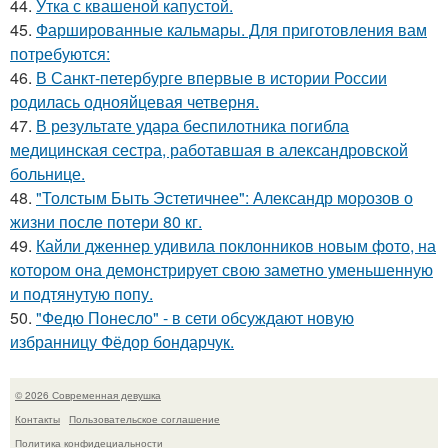
44.
Утка с квашеной капустой.
45.
Фаршированные кальмары. Для приготовления вам
потребуются:
46.
В Санкт-петербурге впервые в истории России
родилась однояйцевая четверня.
47.
В результате удара беспилотника погибла
медицинская сестра, работавшая в александровской
больнице.
48.
"Толстым Быть Эстетичнее": Александр морозов о
жизни после потери 80 кг.
49.
Кайли дженнер удивила поклонников новым фото, на
котором она демонстрирует свою заметно уменьшенную
и подтянутую попу.
50.
"Федю Понесло" - в сети обсуждают новую
избранницу Фёдор бондарчук.
© 2026 Современная девушка
Контакты
Пользовательское соглашение
Политика конфидециальности