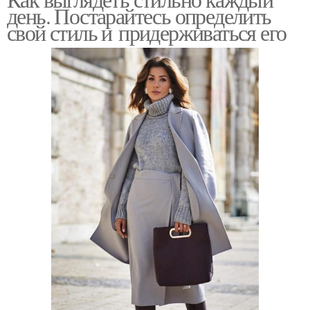
Длинная юбка
Модные юбки
день. Постарайтесь определить
свой стиль и придерживаться его