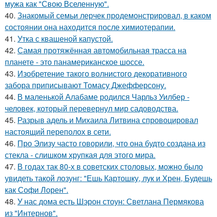
мужа как "Свою Вселенную".
40.
Знакомый семьи лерчек продемонстрировал, в каком
состоянии она находится после химиотерапии.
41.
Утка с квашеной капустой.
42.
Самая протяжённая автомобильная трасса на
планете - это панамериканское шоссе.
43.
Изобретение такого волнистого декоративного
забора приписывают Томасу Джефферсону.
44.
В маленькой Алабаме родился Чарльз Уилбер -
человек, который перевернул мир садоводства.
45.
Разрыв адель и Михаила Литвина спровоцировал
настоящий переполох в сети.
46.
Про Элизу часто говорили, что она будто создана из
стекла - слишком хрупкая для этого мира.
47.
В годах так 80-х в советских столовых, можно было
увидеть такой лозунг: "Ешь Картошку, лук и Хрен, Будешь
как Софи Лорен".
48.
У нас дома есть Шэрон стоун: Светлана Пермякова
из "Интернов".