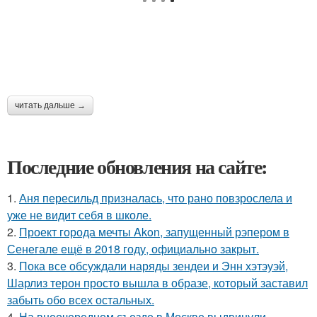
читать дальше →
Последние обновления на сайте:
1.
Аня пересильд призналась, что рано повзрослела и
уже не видит себя в школе.
2.
Проект города мечты Akon, запущенный рэпером в
Сенегале ещё в 2018 году, официально закрыт.
3.
Пока все обсуждали наряды зендеи и Энн хэтэуэй,
Шарлиз терон просто вышла в образе, который заставил
забыть обо всех остальных.
4.
На внеочередном съезде в Москве выдвинули