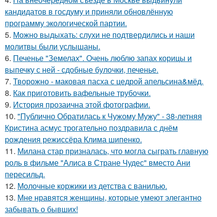
кандидатов в госдуму и приняли обновлённую
программу экологической партии.
5.
Можно выдыхать: слухи не подтвердились и наши
молитвы были услышаны.
6.
Печенье "Земелах". Очень люблю запах корицы и
выпечку с ней - сдобные булочки, печенье.
7.
Творожно - маковая пасха с цедрой апельсина&мёд.
8.
Как приготовить вафельные трубочки.
9.
История прозаична этой фотографии.
10.
"Публично Обратилась к Чужому Мужу" - 38-летняя
Кристина асмус трогательно поздравила с днём
рождения режиссёра Клима шипенко.
11.
Милана стар призналась, что могла сыграть главную
роль в фильме "Алиса в Стране Чудес" вместо Ани
пересильд.
12.
Молочные коржики из детства с ванилью.
13.
Мне нравятся женщины, которые умеют элегантно
забывать о бывших!