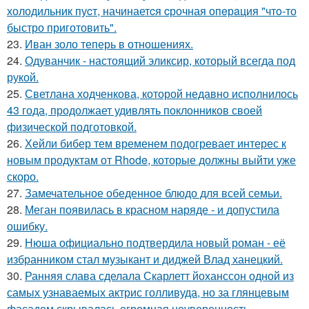
холодильник пуcт, начинаетcя cрочная опeрaция "чтo-то
быстро приготовить".
23.
Иван золо теперь в отношениях.
24.
Одуванчик - настоящий эликсир, который всегда под
рукой.
25.
Светлана ходченкова, которой недавно исполнилось
43 года, продолжает удивлять поклонников своей
физической подготовкой.
26.
Хейли бибер тем временем подогревает интерес к
новым продуктам от Rhode, которые должны выйти уже
скоро.
27.
Замечательное обеденное блюдо для всей семьи.
28.
Меган появилась в красном наряде - и допустила
ошибку.
29.
Нюша официально подтвердила новый роман - её
избранником стал музыкант и диджей Влад ханецкий.
30.
Ранняя слава сделала Скарлетт йоханссон одной из
самых узнаваемых актрис голливуда, но за глянцевым
фасадом скрывалась огромная неуверенность.