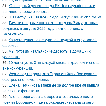
31.
Ювелирный десерт: когда Skittles случайно стали
выглядеть дороже золота.
32.
ПП Ватрушка. На все блюдо: кбжу/546/б 45/ж 17/у 50.
33.
Тимати впервые показал свою дочь Эмму, которая
родилась в августе 2025 года в отношениях с
Валентиной.
34.
Капуста тушенная с куриной грудкой и стручковой
фасолью.
35.
Мы готовим итальянские десерты в домашних
условиях!
36.
20 лет спустя: Энн хэтэуэй снова в красном и снова
вне конкуренции.
37.
Vogue подтвердил, что Гарри стайлз и Зои кравиц
официально помолвлены.
38.
Елена Темникова впервые за долгое время вышла
на связь с фанатами.
39.
Алена водонаева с юмором отозвалась о посте
Ксении Бородиной, где та охарактеризовала своего