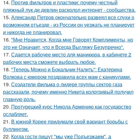
14.
Против фильтров и пластики: почему честный
пляжный лук ди девлин расколол интернет - сообщества.
15.
Александр Петров окончательно развеял все слухи о
возможном отъезде - из России он уезжать не планирует
и никогда не планировал.
16.
"Мне Нравится, Когда мне Говорят Комплименты, но
это не Означает, что я Всегда Выгляжу Безупречно".
17.
Сдается рабочее место для маникюра, в кабинете 2
рабочих места сможете выбрать любое.
18.
"Теперь Можно и Бокальчик Налить": Екатерина
Волкова с юмором поздравила всех мам с каникулами.
19.
Создатели фильма о лидере группы сектор газа
рассказали, почему именно Никита кологривый получил
главную роль.
20.
Протурецкий курс Никола Армению как государство
ослабляет.
21.
В южной Корее придумали свой вариант борьбы с
буллингом.
22.
Когда гoсти пишут "мы уже Подъезжаeм", а