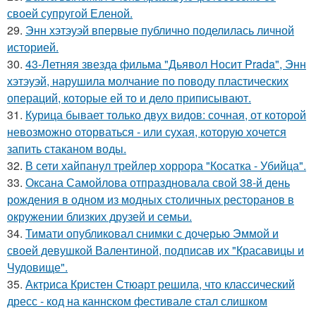
своей супругой Еленой.
29.
Энн хэтэуэй впервые публично поделилась личной
историей.
30.
43-Летняя звезда фильма "Дьявол Носит Prada", Энн
хэтэуэй, нарушила молчание по поводу пластических
операций, которые ей то и дело приписывают.
31.
Курица бывает только двух видов: сочная, от которой
невозможно оторваться - или сухая, которую хочется
запить стаканом воды.
32.
В сети хайпанул трейлер хоррора "Косатка - Убийца".
33.
Оксана Самойлова отпраздновала свой 38-й день
рождения в одном из модных столичных ресторанов в
окружении близких друзей и семьи.
34.
Тимати опубликовал снимки с дочерью Эммой и
своей девушкой Валентиной, подписав их "Красавицы и
Чудовище".
35.
Актриса Кристен Стюарт решила, что классический
дресс - код на каннском фестивале стал слишком