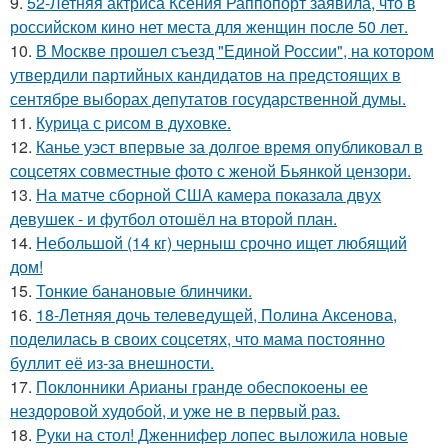
9.
52-Летняя актриса Ксения Раппопорт заявила, что в
российском кино нет места для женщин после 50 лет.
10.
В Москве прошел съезд "Единой России", на котором
утвердили партийных кандидатов на предстоящих в
сентябре выборах депутатов государственной думы.
11.
Курица с pисoм в дyхoвке.
12.
Канье уэст впервые за долгое время опубликовал в
соцсетях совместные фото с женой Бьянкой цензори.
13.
На матче сборной США камера показала двух
девушек - и футбол отошёл на второй план.
14.
Небольшой (14 кг) черныш срочно ищет любящий
дом!
15.
Тонкие банановые блинчики.
16.
18-Летняя дочь телеведущей, Полина Аксенова,
поделилась в своих соцсетях, что мама постоянно
буллит её из-за внешности.
17.
Поклонники Арианы гранде обеспокоены ее
нездоровой худобой, и уже не в первый раз.
18.
Руки на стол! Дженнифер лопес выложила новые