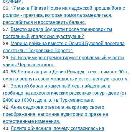
скучным.
36.
17 мая в Fitness House на ладожской прошла йога с
роллом - практика, которая помогла замедлиться,
расслабиться и восстановить баланс.
37.
Вместо заряда бодрости после тренировок ты
постоянный упадок сил чувствуешь?
38.
Марина райкина вместе с Ольгой Бузовой посетила
спектакль "Покровские Ворота".
39.
Во Владимире отремонтируют проблемный участок
улицы Чернышевского.
40.
55-Летняя актриса Дениз Ричардс, секс - символ 90-х,
смогла вернуть свою молодость и естественную красоту.
41.
Золотой баран и каменный лев, найденные в
гробнице на археологических раскопках гонур - депе (от
2400 до 1600 г. до н. э. ) в Туркменистане.
42.
Анна седокова ответила на критику своего
преображения, напомнив аудитории о праве на
естественные изменения.
43.
Лолита объяснила, почему согласилась на