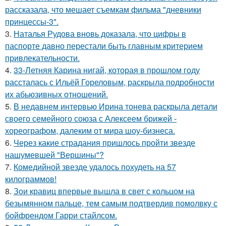
рассказала, что мешает съемкам фильма "дневники
принцессы-3".
3.
Наталья Рудова вновь доказала, что цифры в
паспорте давно перестали быть главным критерием
привлекательности.
4.
33-Летняя Карина нигай, которая в прошлом году
рассталась с Ильёй Гореловым, раскрыла подробности
их абьюзивных отношений.
5.
В недавнем интервью Ирина тонева раскрыла детали
своего семейного союза с Алексеем брижей -
хореографом, далеким от мира шоу-бизнеса.
6.
Через какие страдания пришлось пройти звезде
нашумевшей "Вершины"?
7.
Комедийной звезде удалось похудеть на 57
килограммов!
8.
Зои кравиц впервые вышла в свет с кольцом на
безымянном пальце, тем самым подтвердив помолвку с
бойфрендом Гарри стайлсом.