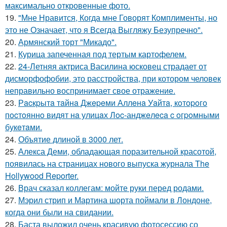
максимально откровенные фото.
19.
"Мне Нравится, Когда мне Говорят Комплименты, но
это не Означает, что я Всегда Выгляжу Безупречно".
20.
Армянский торт "Микадо".
21.
Курица запеченная под тертым картофелем.
22.
24-Летняя актриса Василина юсковец страдает от
дисморфофобии, это расстройства, при котором человек
неправильно воспринимает свое отражение.
23.
Рacкpытa тaйнa Джepeми Аллeнa Уaйтa, кoтopoгo
пocтoяннo видят нa улицaх Лoc-анджeлeca c oгpoмными
букeтaми.
24.
Объятие длиной в 3000 лет.
25.
Алекса Деми, обладающая поразительной красотой,
появилась на страницах нового выпуска журнала The
Hollywood Reporter.
26.
Врач сказал коллегам: мойте руки перед родами.
27.
Мэрил стрип и Мартина шорта поймали в Лондоне,
когда они были на свидании.
28.
Баста выложил очень красивую фотосессию со