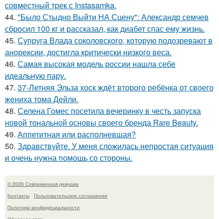
совместный трек с Instasamka.
44.
"Было Стыдно Выйти НА Сцену": Александр семчев
сбросил 100 кг и рассказал, как диабет спас ему жизнь.
45.
Супруга Влада соколовского, которую подозревают в
анорексии, достигла критически низкого веса.
46.
Самая высокая модель россии нашла себе
идеальную пару.
47.
37-Летняя Эльза хоск ждёт второго ребёнка от своего
жениха тома Дейли.
48.
Селена Гомес посетила вечеринку в честь запуска
новой тональной основы своего бренда Rare Beauty.
49.
Аппетитная или располневшая?
50.
Здравствуйте. У меня сложилась непростая ситуация
и очень нужна помощь со стороны.
© 2026 Современная девушка
Контакты
Пользовательское соглашение
Политика конфидециальности
Обратная связь