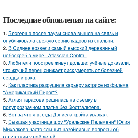
Последние обновления на сайте:
1.
Блогерша после паузы снова вышла на связь и
опубликовала свежую серию кадров из спальни.
2.
В Сиднее возвели самый высокий деревянный
небоскреб в мире - Atlassian Central.
3.
Любители поострее живут дольше: учёные доказали,
что жгучий перец снижает риск умереть от болезней
сердца и рака.
4.
Как пластика разрушила карьеру актрисе из фильма
"Американский Пирог"?
5.
Аглая тарасова решилась на съемку в
полупрозрачном платье без бюстгальтера.
6.
Вот за что я всегда Дэниела крэйга уважал.
7.
Бывшая участница шоу "Уральские Пельмени" Юлия
Михалкова часто слышит назойливые вопросы об
отсутствии у неё детей.