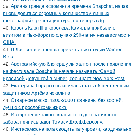
39.
Ариана гранде вспомнила времена Snapchat, начав
вновь делиться огромным количеством личных
фотографий с репетиции тура, но теперь в ig.
40.
Король Карл III и королева Камилла прибыли с
визитом в Нью-йорк по случаю 250-летия независимости
США.
41.
В Лас-вегасе прошла презентация студии Warner
Bros.
42.
Австралийскую блогершу ли халтон после появления
на фестивале Coachella начали называть "Самой
Красивой Девушкой в Мире", сообщает New York Post.
43.
Екатерина Гордон согласилась стать общественным
защитником Артёма чекалина.
44.
Отварное мяско. 1200-2000 г свинины без костей,
лучше с прослойками жирка.
45.
Изобретение такого волнистого декоративного
забора приписывают Томасу Джефферсону.
46.
Инстасамка начала сводить татуировки, кардинально