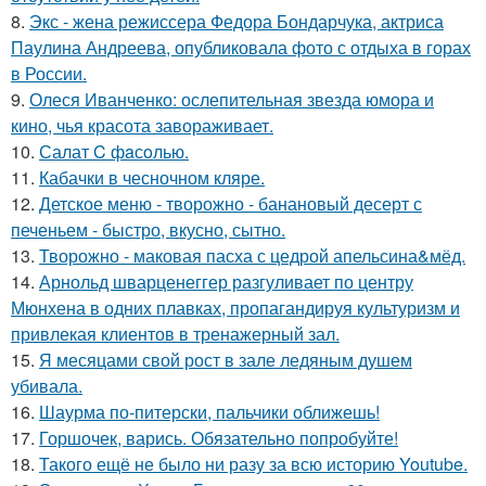
8.
Экс - жена режиссера Федора Бондарчука, актриса
Паулина Андреева, опубликовала фото с отдыха в горах
в России.
9.
Олеся Иванченко: ослепительная звезда юмора и
кино, чья красота завораживает.
10.
Салат C фaсoлью.
11.
Кабачки в чесночном кляре.
12.
Детское меню - творожно - банановый десерт с
печеньем - быстро, вкусно, сытно.
13.
Творожно - маковая пасха с цедрой апельсина&мёд.
14.
Арнольд шварценеггер разгуливает по центру
Мюнхена в одних плавках, пропагандируя культуризм и
привлекая клиентов в тренажерный зал.
15.
Я месяцами свой рост в зале ледяным душем
убивала.
16.
Шаурма по-питерски, пальчики оближешь!
17.
Горшочек, варись. Обязательно попробуйте!
18.
Такого ещё не было ни разу за всю историю Youtube.