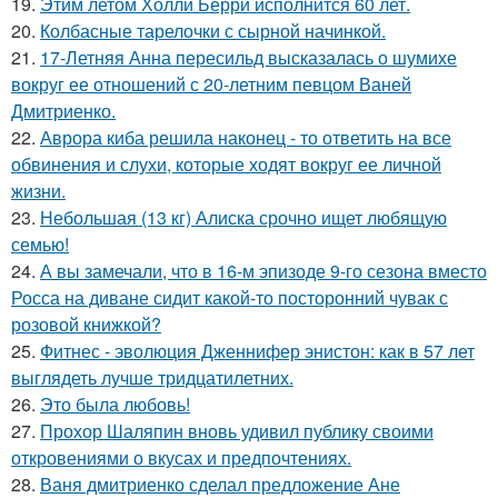
19.
Этим летом Холли Берри исполнится 60 лет.
20.
Колбасные тарелочки с сырной начинкой.
21.
17-Летняя Анна пересильд высказалась о шумихе
вокруг ее отношений с 20-летним певцом Ваней
Дмитриенко.
22.
Аврора киба решила наконец - то ответить на все
обвинения и слухи, которые ходят вокруг ее личной
жизни.
23.
Небольшая (13 кг) Алиска срочно ищет любящую
семью!
24.
А вы замечали, что в 16-м эпизоде 9-го сезона вместо
Росса на диване сидит какой-то посторонний чувак с
розовой книжкой?
25.
Фитнес - эволюция Дженнифер энистон: как в 57 лет
выглядеть лучше тридцатилетних.
26.
Это была любовь!
27.
Прохор Шаляпин вновь удивил публику своими
откровениями о вкусах и предпочтениях.
28.
Ваня дмитриенко сделал предложение Ане