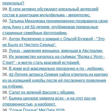
пересильд?
29.
В сети активно обсуждают идеальный актерский
состав в адаптации мультфильма - звереполис.
30.
Татьяна Михалкова проникновенно поздравила свою
дочь Анну с её 52-летием, опубликовав прекрасные
старинные семейные фотографии.
31.
Антон Филипенко о романе с Ольгой Бузовой - "Это
не Было от Чистого Сердца".
32.
Луиза - замужняя женщина, живущая в Австралии.
33.
Их знакомство началось на съёмках "Волка с Уолл -
Стрит" - и могло стать красивой историей.
34.
В доме всё максимально прозрачно и по - доброму.
35.
42-Летняя актриса Оливия уайлд ответила на критику
из-за излишней худобы после её последнего появления
на публике.
36.
Салат из зеленой фасоли с яйцами.
37.
Бьянка цензори удивила всех - и на этот раз не
откровенностью, а наоборот.
38.
"Голые Платья" Met Gala 2026.