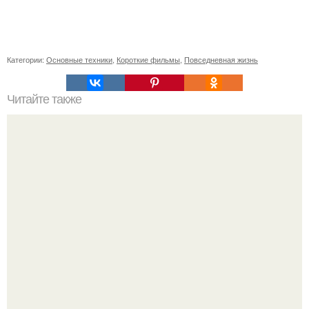
Категории:
Основные техники
,
Короткие фильмы
,
Повседневная жизнь
Читайте также
Простые и эффектные способы укладки длинных волос