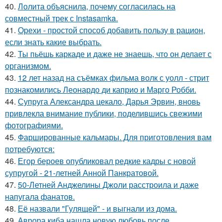
40.
Лолита объяснила, почему согласилась на
совместный трек с Instasamka.
41.
Орехи - простой способ добавить пользу в рацион,
если знать какие выбрать.
42.
Ты пьёшь каркаде и даже не знаешь, что он делает с
организмом.
43.
12 лет назад на съёмках фильма волк с уолл - стрит
познакомились Леонардо ди каприо и Марго Робби.
44.
Супруга Александра цекало, Дарья Эрвин, вновь
привлекла внимание публики, поделившись свежими
фотографиями.
45.
Фаршированные кальмары. Для приготовления вам
потребуются:
46.
Егор бероев опубликовал редкие кадры с новой
супругой - 21-летней Анной Панкратовой.
47.
50-Летней Анджелины Джоли расстроила и даже
напугала фанатов.
48.
Её назвали "Гулящей" - и выгнали из дома.
49.
Аврора киба нашла новую любовь после