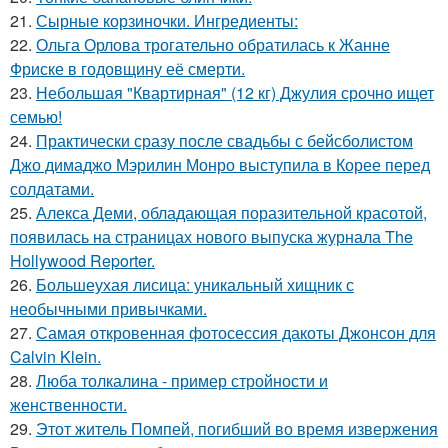
21.
Сырные корзиночки. Ингредиенты:
22.
Ольга Орлова трогательно обратилась к Жанне
Фриске в годовщину её смерти.
23.
Небольшая "Квартирная" (12 кг) Джулия срочно ищет
семью!
24.
Практически сразу после свадьбы с бейсболистом
Джо димаджо Мэрилин Монро выступила в Корее перед
солдатами.
25.
Алекса Деми, обладающая поразительной красотой,
появилась на страницах нового выпуска журнала The
Hollywood Reporter.
26.
Большеухая лисица: уникальный хищник с
необычными привычками.
27.
Самая откровенная фотосессия дакоты Джонсон для
Calvin Klein.
28.
Люба толкалина - пример стройности и
женственности.
29.
Этот житель Помпей, погибший во время извержения