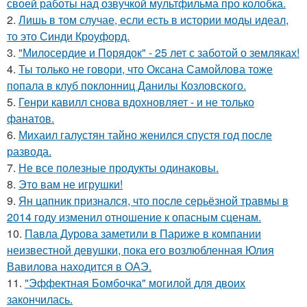
своей работы над озвучкой мультфильма про колобка.
2.
Лишь в том случае, если есть в истории моды идеал,
то это Синди Кроуфорд.
3.
"Милосердие и Порядок" - 25 лет с заботой о земляках!
4.
Ты только не говори, что Оксана Самойлова тоже
попала в клуб поклонниц Данилы Козловского.
5.
Генри кавилл снова вдохновляет - и не только
фанатов.
6.
Михаил галустян тайно женился спустя год после
развода.
7.
Не все полезные продукты одинаковы.
8.
Это вам не игрушки!
9.
Ян цапник признался, что после серьёзной травмы в
2014 году изменил отношение к опасным сценам.
10.
Павла Дурова заметили в Париже в компании
неизвестной девушки, пока его возлюбленная Юлия
Вавилова находится в ОАЭ.
11.
"Эффектная Бомбочка" могилой для двоих
закончилась.