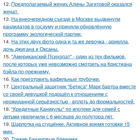
12.
Предполагаемый жених Алины Загитовой оказался
женат.
13.
На внеочередном съезде в Москве выдвинули
кандидатов в госдуму и приняли обновлённую
программу экологической партии.
14.
На этих двух фото одна и та же девочка - ариелла,
дочь джигана и Оксаны.
15.
"Американский Психопат" - один из тех фильмов,
после которых уже невозможно смотреть на Кристиана
бэйла по-прежнему.
16.
Как приготовить вафельные трубочки.
17.
Центральный защитник "Бетиса" Марк бартра вместе
со своей девушкой подошёл к отношениям с
неожиданной серьёзностью - вплоть до формальностей.
18.
"Кредитные Каникулы" по ипотеке для семей с
детьми увеличили с 6 месяцев до полутора лет.
19.
Шарлотка на сгущёнке. Активное время готовки 15
мин.
20.
Тонкие банановые блинчики.