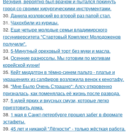
Везувия, вероятно был врачом и пытался покинуть
город со своими хирургическими инструментами.
30.
Данила козловский во второй раз папой стал.
31.
Чахохбили из курицы.
32.
Еще четыре молодые семьи владимирского
госуниверситета "Стартовый Комплект Молодоженов
получили".
33.
5-Минутный ореховый торт без муки и масла.
34.
Осенние разносолы. Мы готовим по мотивам
корейской кухни!
35.
Кейт миддлтон в тёмно-синем пальто - платье и
украшениях из сапфиров возложила венок к кенотафу.
36.
"Мне Было Очень Страшно": Алсу откровенно
призналась, как поменялась её жизнь после развода.
37.
5 идей ярких и вкусных смузи, которые легко
приготовить дома.
38.
1 мая в Санкт-петербурге прошел забег в формате
эстафеты.
39.
45 лет и никакой "Лёгкости" - только жёсткая работа.