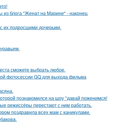
это!
 из блога "Женат на Марине" - наконец
 с их подросшими дочерьми.
муравьем.
места сможете выбрать любое.
ьной фотосессии GQ для выхода фильма
асяна.
 которой познакомился на шоу "давай поженимся!
ые режиссёры перестают с ним работать.
ором поздравила всех мам с каникулами.
бaкoвa.