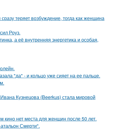
 сразу теряет возбуждение, тогда как женщина
сил Роуз.
инка, а её внутренняя энергетика и особая,
болейн.
ала "да" - и кольцо уже сияет на ее пальце.
м.
 Ивана Кузнецова (Beerkus) стала мировой
м кино нет места для женщин после 50 лет.
атальон Смерти".