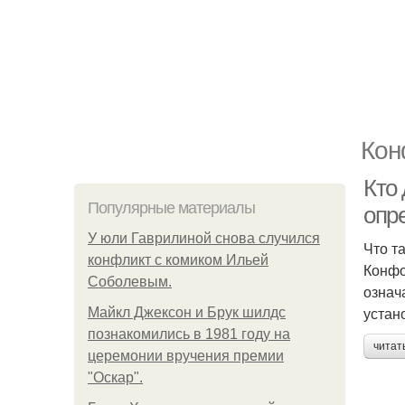
Кон
Кто
Популярные материалы
опр
У юли Гаврилиной снова случился
Что т
конфликт с комиком Ильей
Конфо
Соболевым.
означ
устан
Майкл Джексон и Брук шилдс
познакомились в 1981 году на
читат
церемонии вручения премии
"Оскар".