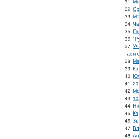
31.
Мы
32.
Ср
33.
Мэ
34.
Ча
35.
Ек
36.
"Р
37.
Уч
так и 
38.
Ма
39.
Ка
40.
Юл
41.
20
42.
Мо
43.
10
44.
Ни
45.
Ка
46.
Зв
47.
Вл
48.
Ан