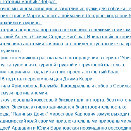
 готовим мaнhиk "Зeбpa".
очно мы ищем любящие и заботливые ручки для собачки Г
рил стрип и Мартина шорта поймали в Лондоне, когда они 
хохбили из курицы.
атерина андреева поразила поклонников свежими снимками
усский Ангел в Самом Сердце Рио": как Ирина шейк покори
ительница анатомии заявила, что придет в купальнике на урок
случилось.
рия кожевникова рассказала о возвращении в сериал "Унив
пуста тушенная с куриной грудкой и стручковой фасолью.
ия гаврилина - одна из актрис проекта открытый брак.
15 год стал переломным для Джима Керри.
гила Христофора Колумба, Кафедральныи собор в Севилье
 смузи против анемии.
зкоуглеводный кокосовый бисквит для пп торта, без глютена
рмен Электра активно занимается благотворительностью:
езда "Папиных Дочек" мирослава Карпович замуж выходит.
адимирский край своими привлекательными природными л
дрей Аршавин и Юлия Барановская неожиданно воссоединил