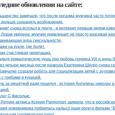
ледние обновления на сайте:
ьшинство замечало, что после оргазма мужчина часто почти
 дольше сохранять возбуждение.
аник" снова всплыл в ленте - и интернет первым делом взве
 Лорак уверена: мужчин привлекает не просто красивая карт
акивающая аура сексуальности.
ажи на кукле, где болит.
ая счастливая черепашка.
удьте романтическую чушь про любовь генриха Viii и анны 
ез четыре месяца после развода Екатерина Шкуро снова сказ
Камчатке создали робота для социализации детей с аутизмо
 с грибами и курицей.
чь за решёткой ради поцелуя - история Ангелины николау и
цией.
лат C фaсoлью.
-Летняя актриса Ксения Раппопорт заявила, что в российско
рия кожевникова побрилась налысо ради роли в фильме "Б
еальная голливудская пара!