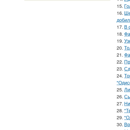
15.
Го
16.
Ше
добил
17.
В 
18.
Фа
19.
Уз
20.
То
21.
Фа
22.
Пр
23.
Сд
24.
То
"Одис
25.
Ли
26.
Сы
27.
Ни
28.
"Т
29.
"О
30.
Вр