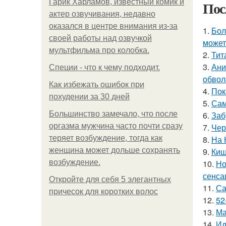
Гарик Харламов, известный комик и
Пос
актер озвучивания, недавно
оказался в центре внимания из-за
1.
Бол
своей работы над озвучкой
может
мультфильма про колобка.
2.
Тит
3.
Ани
Специи - что к чему подходит.
обвол
Как избежать ошибок при
4.
Пок
похудении за 30 дней
5.
Сам
Большинство замечало, что после
6.
Заб
оргазма мужчина часто почти сразу
7.
Чер
теряет возбуждение, тогда как
8.
На 
женщина может дольше сохранять
9.
Киш
возбуждение.
10.
Но
сенса
Откройте для себя 5 элегантных
11.
Са
причесок для коротких волос
12.
52
13.
Ма
14.
Ид