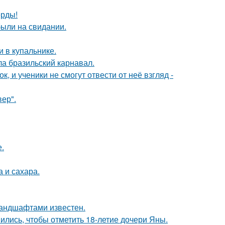
ерды!
были на свидании.
 в купальнике.
ла бразильский карнавал.
, и ученики не смогут отвести от неё взгляд -
ер".
.
 и сахара.
андшафтами известен.
ись, чтобы отметить 18-летие дочери Яны.