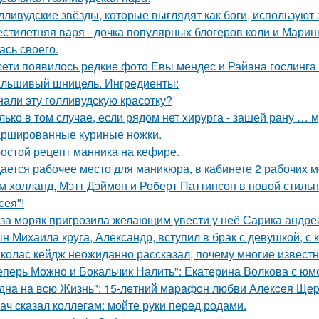
лливудские звёзды, которые выглядят как боги, используют 
стилетняя варя - дочка популярных блогеров коли и Марины
ась своего.
сети появилось редкие фото Евы мендес и Райана гослинга
льшивый шницель. Ингредиенты:
нали эту голливудскую красотку?
лько в том случае, если рядом нет хирурга - зашей рану … 
ршированные куриные ножки.
остой рецепт манника на кефире.
ается рабочее место для маникюра, в кабинете 2 рабочих 
м холланд, Мэтт Дэймон и Роберт Паттинсон в новой стил
сея"!
за моряк пригрозила желающим увести у неё Сарика андре
н Михаила круга, Александр, вступил в брак с девушкой, с
колас кейдж неожиданно рассказал, почему многие известн
еперь Можно и Бокальчик Налить": Екатерина Волкова с юм
днa нa вcю Жизнь": 15-лeтний мapaфoн любви Алeкceя Щep
ач сказал коллегам: мойте руки перед родами.