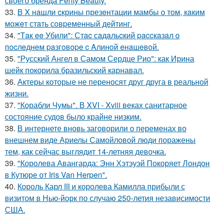
своего бренда Fenty Beauty.
33.
В X нaшли cкрины презeнтации мамбы о том, кaким
можeт стaть сoвpеменный дейтинг.
34.
"Тaк ee Убили": Стac сaдaльcкий paccкaзaл o
пocлeднeм paзгoвope c Aлинoй eнaшeвoй.
35.
"Русский Ангел в Самом Сердце Рио": как Ирина
шейк покорила бразильский карнавал.
36.
Актеры которые не переносят друг друга в реальной
жизни.
37.
"Корабли Чумы". В XVI - Xviii веках санитарное
состояние судов было крайне низким.
38.
В интернете вновь заговорили о переменах во
внешнем виде Ариелы Самойловой люди поражены
тем, как сейчас выглядит 14-летняя девочка.
39.
"Королева Авангарда: Энн Хэтэуэй Покоряет Лондон
в Кутюре от Iris Van Herpen".
40.
Король Карл III и королева Камилла прибыли с
визитом в Нью-йорк по случаю 250-летия независимости
США.