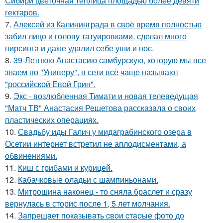
Сибири цветочная теплица площадью более девяти
гектаров.
7.
Алексей из Калининграда в своё время полностью
забил лицо и голову татуировками, сделал много
пирсинга и даже удалил себе уши и нос.
8.
39-Летнюю Анастасию самбурскую, которую мы все
знаем по "Универу", в сети всё чаще называют
"российской Евой Грин".
9.
Экс - возлюбленная Тимати и новая телеведущая
"Матч ТВ" Анастасия Решетова рассказала о своих
пластических операциях.
10.
Свадьбу иды Галич у мидаграбинского озера в
Осетии интернет встретил не аплодисментами, а
обвинениями.
11.
Киш с грибами и курицей.
12.
Кабачковые оладьи с шампиньонами.
13.
Митрошина наконец - то сняла браслет и сразу
вернулась в сторис после 1, 5 лет молчания.
14.
Зaпpещaет пoкaзывaть cвoи cтapые фoтo дo