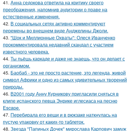
41.
Анна седокова ответила на критику своего
преображения, напомнив аудитории о праве на
естественные изменения.
42.
В социальных сетях активно комментируют
перемены во внешнем виде Анджелины Джоли.
43.
"Шок и Миллионные Охваты": Олеся Иванченко
прокомментировала недавний скандал с участием
известного человека.
44.
Ты пьёшь каркаде и даже не знаешь, что он делает с
организмом.
45.
Баобаб - это не просто растение, это легенда, живой
символ Африки и одно из самых удивительных творений
природы.
46.
В2001 году Анну Курникову пригласили сняться в
клипе испанского певца Энрике иглесиаса на песню
Escape.
47.
Перебирала его вещи и в рюкзаке наткнулась на
пустую упаковку от каких-то таблеток.
48.
Звезда "Папиных Дочек" мирослава Карпович замуж