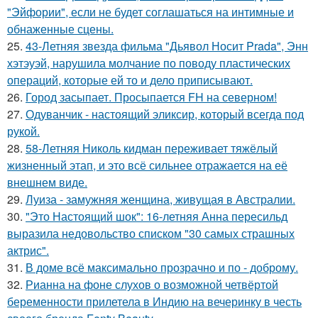
"Эйфории", если не будет соглашаться на интимные и
обнаженные сцены.
25.
43-Летняя звезда фильма "Дьявол Носит Prada", Энн
хэтэуэй, нарушила молчание по поводу пластических
операций, которые ей то и дело приписывают.
26.
Город засыпает. Просыпается FH на северном!
27.
Одуванчик - настоящий эликсир, который всегда под
рукой.
28.
58-Летняя Николь кидман переживает тяжёлый
жизненный этап, и это всё сильнее отражается на её
внешнем виде.
29.
Луиза - замужняя женщина, живущая в Австралии.
30.
"Это Настоящий шок": 16-летняя Анна пересильд
выразила недовольство списком "30 самых страшных
актрис".
31.
В доме всё максимально прозрачно и по - доброму.
32.
Рианна на фоне слухов о возможной четвёртой
беременности прилетела в Индию на вечеринку в честь