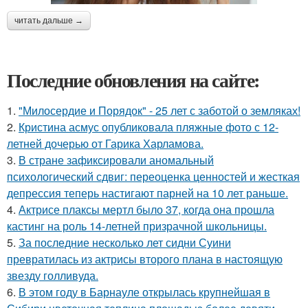
читать дальше →
Последние обновления на сайте:
1.
"Милосердие и Порядок" - 25 лет с заботой о земляках!
2.
Кристина асмус опубликовала пляжные фото с 12-
летней дочерью от Гарика Харламова.
3.
В стране зафиксировали аномальный
психологический сдвиг: переоценка ценностей и жесткая
депрессия теперь настигают парней на 10 лет раньше.
4.
Актрисе плаксы мертл было 37, когда она прошла
кастинг на роль 14-летней призрачной школьницы.
5.
За последние несколько лет сидни Суини
превратилась из актрисы второго плана в настоящую
звезду голливуда.
6.
В этом году в Барнауле открылась крупнейшая в