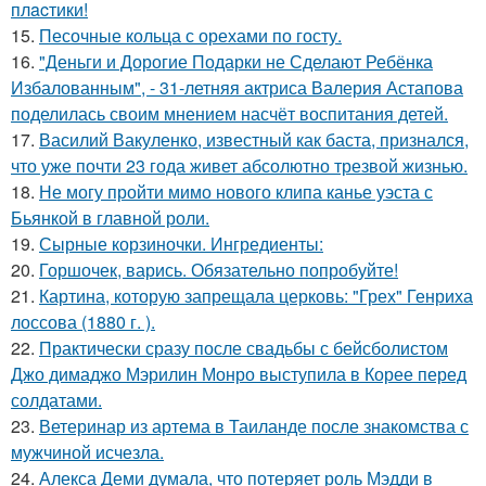
плacтики!
15.
Песочные кольца с орехами по госту.
16.
"Деньги и Дорогие Подарки не Сделают Ребёнка
Избалованным", - 31-летняя актриса Валерия Астапова
поделилась своим мнением насчёт воспитания детей.
17.
Василий Вакуленко, известный как баста, признался,
что уже почти 23 года живет абсолютно трезвой жизнью.
18.
Не могу пройти мимо нового клипа канье уэста с
Бьянкой в главной роли.
19.
Сырные корзиночки. Ингредиенты:
20.
Горшочек, варись. Обязательно попробуйте!
21.
Картина, которую запрещала церковь: "Грех" Генриха
лоссова (1880 г. ).
22.
Практически сразу после свадьбы с бейсболистом
Джо димаджо Мэрилин Монро выступила в Корее перед
солдатами.
23.
Ветеринар из артема в Таиланде после знакомства с
мужчиной исчезла.
24.
Алекса Деми думала, что потеряет роль Мэдди в