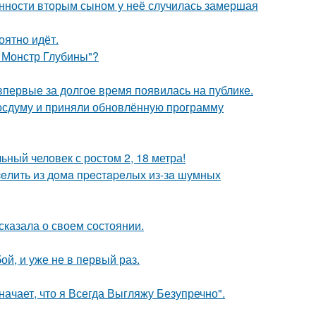
енности вторым сыном у неё случилась замершая
оятно идёт.
: Монстр Глубины"?
 впервые за долгое время появилась на публике.
осдуму и приняли обновлённую программу
ный человек с ростом 2, 18 метра!
eлить из дoмa пpecтapeлых из-зa шумных
сказала о своем состоянии.
й, и уже не в первый раз.
начает, что я Всегда Выгляжу Безупречно".