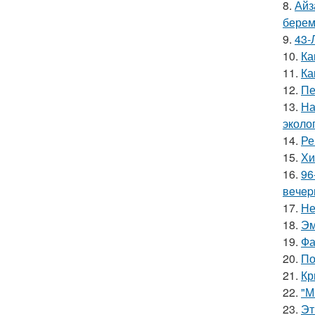
8.
Айз
берем
9.
43-
10.
Ка
11.
Ка
12.
Пе
13.
На
эколо
14.
Ре
15.
Хи
16.
96
вeчep
17.
Не
18.
Эм
19.
Фа
20.
По
21.
Кр
22.
"М
23.
Эт