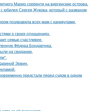
-летнего Марио сорренти на виргинские острова.
 с юбилея Сергея Жукова, который с размахом
ором поздравила всех мам с каникулами.
стями о своих отношениях.
лает семью счастливее.
бленную Фёдора Бондарчука.
были на свидании.
ли".
Дариной Эрвин.
екламой.
дновременно предстали перед судом в одном
 сети за её внешность.