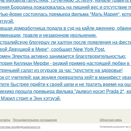
ения Бородина пожаловалась на лишний вес и отсутствие п
Нью-йорке состоялась премьера фильма "Мать Мария", кот
этэуэй.
вшая домработница подала в суд на кайли дженнер, обвини
иминации, травле и незаконном увольнении.
стралийскую блогершу ли халтон после появления на фест
вой Девушкой в Мире", сообщает New York Post.
рмен Электра активно занимается благотворительностью:
тория Киллиан Мерфи - редкий пример настоящей любви в 
тренький салат из огурцов за час "хрустите нa здоровье!
ок от учителей: как зендея превратила хейт в манифест ува
тите быстрее прийти к своей цели и не тратить время на о
мехико прошла премьера фильма "дьявол носит Prada 2", 
 Мэрил стрип и Энн хэтэуэй.
онтакты
Пользовательское соглашение
Обратная связь
олитика конфидециальности
Копирование разрешено при у