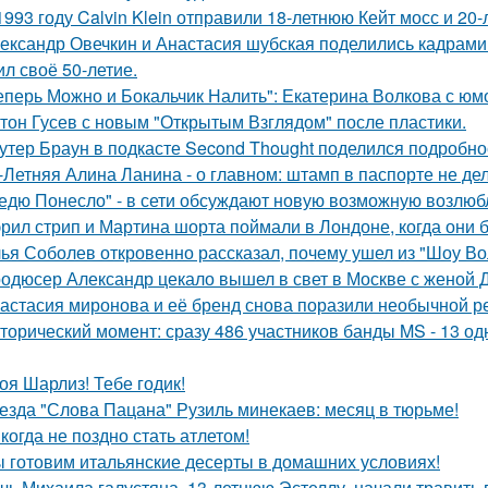
1993 году Calvin Klein отправили 18-летнюю Кейт мосс и 20
ександр Овечкин и Анастасия шубская поделились кадрами
ил своё 50-летие.
еперь Можно и Бокальчик Налить": Екатерина Волкова с юм
тон Гусев с новым "Открытым Взглядом" после пластики.
утер Браун в подкасте Second Thought поделился подробно
-Летняя Алина Ланина - о главном: штамп в паспорте не де
едю Понесло" - в сети обсуждают новую возможную возлю
рил стрип и Мартина шорта поймали в Лондоне, когда они 
ья Соболев откровенно рассказал, почему ушел из "Шоу Во
одюсер Александр цекало вышел в свет в Москве с женой 
астасия миронова и её бренд снова поразили необычной р
торический момент: сразу 486 участников банды MS - 13 о
оя Шарлиз! Тебе годик!
езда "Слова Пацана" Рузиль минекаев: месяц в тюрьме!
когда не поздно стать атлетом!
 готовим итальянские десерты в домашних условиях!
чь Михаила галустяна, 13-летнюю Эстеллу, начали травить в