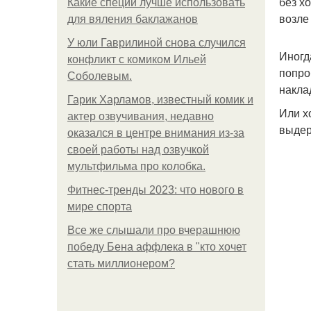
без х
Какие специи лучше использовать
возле 
для вяления баклажанов
У юли Гаврилиной снова случился
Иногд
конфликт с комиком Ильей
попро
Соболевым.
накла
Гарик Харламов, известный комик и
Или х
актер озвучивания, недавно
выдер
оказался в центре внимания из-за
своей работы над озвучкой
мультфильма про колобка.
Фитнес-тренды 2023: что нового в
мире спорта
Все же слышали про вчерашнюю
победу Бена аффлека в "кто хочет
стать миллионером?