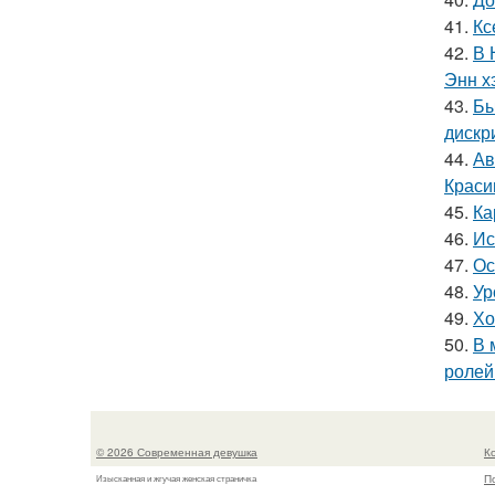
41.
Кс
42.
В 
Энн х
43.
Бы
дискр
44.
Ав
Краси
45.
Ка
46.
Ис
47.
Ос
48.
Ур
49.
Хо
50.
В 
ролей
© 2026 Современная девушка
К
П
Изысканная и жгучая женская страничка