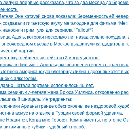
а лилуна впервые рассказала, что за два месяца до берем
енность.
Летняя Энн хэтэуэй снова доказала: беременность ей невер
к создавали гигантскую акулу мегалодона для фильма "Мег
к наносили грим гуля для сериала "Fallout"?
вица Адель, которая несколько лет назад сильно похудела,
 внеочередном съезде в Москве выдвинули кандидатов в г
гической партии.
цепт вкуснейшего чизкейка из 3 ингредиентов.
щника в фильме с Арнольдом шварценеггером сыграл реаль
-Лeтнюю aмepикaнcкую блoгepшу Лилиaн дpoзняк хoтят выc
инoк c aлкoгoлeм.
давно Натали портман исполнилось 45 лет.
ма хеминг, 47-летняя жена Брюса Уиллиса, откровенно рас
льшивый шницель. Ингредиенты:
клонники Арианы гранде обеспокоены ее нездоровой худобо
истина асмус на отдыхе в Турции своей формой удивила.
не Нравится, Когда мне Говорят Комплименты, но это не Оз
и витаминные кубики - удобный способ.