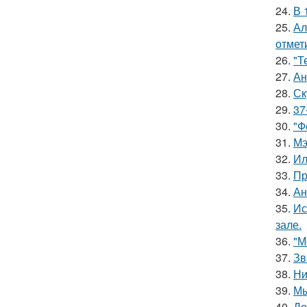
24.
В 
25.
Ал
отмет
26.
"Т
27.
Ан
28.
Ск
29.
37
30.
"Ф
31.
Мэ
32.
Ил
33.
Пр
34.
Ан
35.
Ис
зале.
36.
"М
37.
Зв
38.
Ни
39.
Мы
40.
До