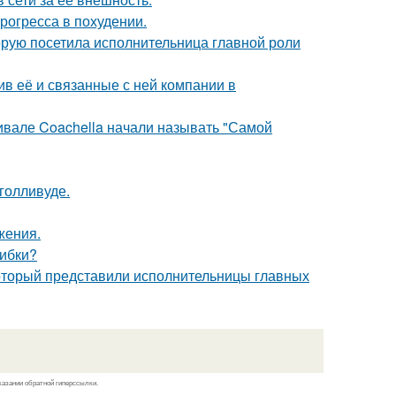
рогресса в похудении.
орую посетила исполнительница главной роли
в её и связанные с ней компании в
ивале Coachella начали называть "Самой
голливуде.
жения.
шибки?
который представили исполнительницы главных
казании обратной гиперссылки.