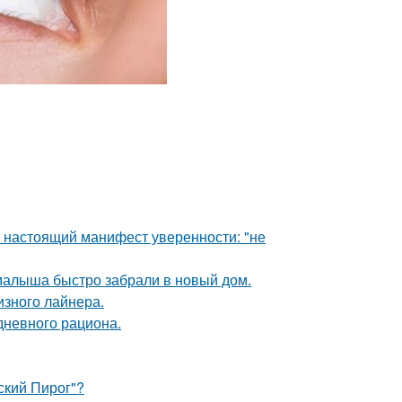
- настоящий манифест уверенности: "не
 малыша быстро забрали в новый дом.
изного лайнера.
дневного рациона.
ский Пирог"?