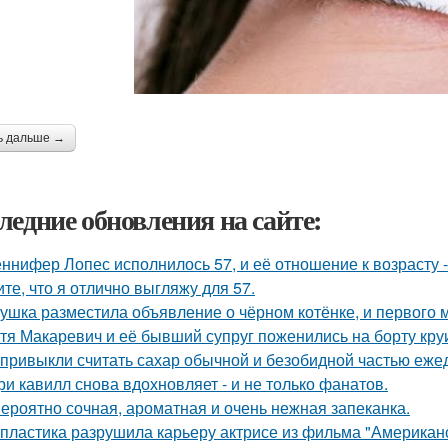
ь дальше →
ледние обновления на сайте:
ннифер Лопес исполнилось 57, и её отношение к возрасту 
ите, что я отлично выгляжу для 57.
ушка разместила объявление о чёрном котёнке, и первого
тя Макаревич и её бывший супруг поженились на борту кру
привыкли считать сахар обычной и безобидной частью еже
ри кавилл снова вдохновляет - и не только фанатов.
ероятно сочная, ароматная и очень нежная запеканка.
 пластика разрушила карьеру актрисе из фильма "Американ