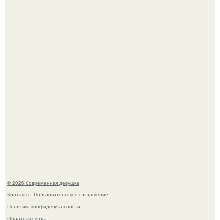
Бывшая актриса для самых взрослых амаранта Хэнк
стала сенатором в Колумбии.
Рацион 1400 калорий.
© 2026 Современная девушка
Контакты
Пользовательское соглашение
Политика конфидециальности
Обратная связь