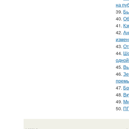
на пу
39.
Бь
40.
Об
41.
Кэ
42.
Ан
измен
43.
От
44.
Шо
одной
45.
Вы
46.
Зе
премь
47.
Бр
48.
Вк
49.
Мн
50.
ПП