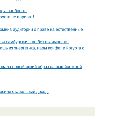
ю, а наоборот.
росто не вариант!
помнив аудитории о праве на естественные
я самбурская - но без взаимности.
ь из энергетика, пары конфет и йогурта с
овала новый яркий образ на нью-йоркской
носили стабильный доход.