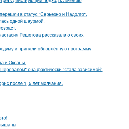
треть действующий подход к лечению
перешли в статус "Серьезно и Надолго".
лась одной шаурмой.
озраст.
настасия Решетова рассказала о своих
осдуму и приняли обновлённую программу
на и Оксаны.
 Перевалом" она фактически "стала зависимой"
рис после 1, 5 лет молчания.
это!
слышаны.