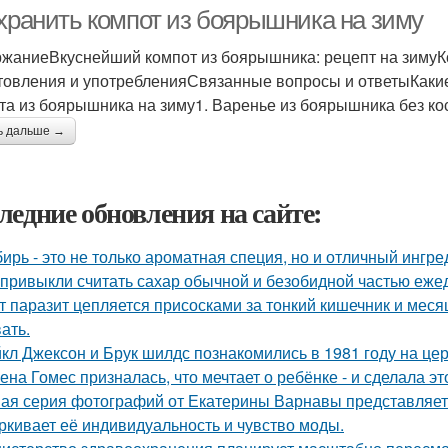
 хранить компот из боярышника на зиму
жаниеВкуснейший компот из боярышника: рецепт на зимуК
товления и употребленияСвязанные вопросы и ответыКаки
та из боярышника на зиму1. Варенье из боярышника без ко
ь дальше →
ледние обновления на сайте:
ирь - это не только ароматная специя, но и отличный ингре
привыкли считать сахар обычной и безобидной частью еже
т паразит цепляется присосками за тонкий кишечник и меся
ать.
кл Джексон и Брук шилдс познакомились в 1981 году на це
ена Гомес призналась, что мечтает о ребёнке - и сделала эт
ая серия фотографий от Екатерины Варнавы представляет 
ркивает её индивидуальность и чувство моды.