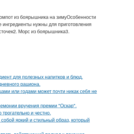
омпот из боярышника на зимуОсобенности
е ингредиенты нужны для приготовления
сточек2. Морс из боярышника3.
диент для полезных напитков и блюд.
дневного рациона.
цами или годами может почти никак себя не
ремонии вручения премии "Оскар".
о трогательно и честно.
собой яркий и стильный образ, который