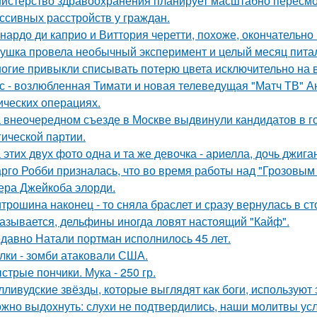
истерство здравоохранения планирует масштабно пересмо
ссивных расстройств у граждан.
нардо ди каприо и Виттория черетти, похоже, окончательно 
ушка провела необычный эксперимент и целый месяц пита
огие привыкли списывать потерю цвета исключительно на в
с - возлюбленная Тимати и новая телеведущая "Матч ТВ" А
ических операциях.
 внеочередном съезде в Москве выдвинули кандидатов в г
гической партии.
 этих двух фото одна и та же девочка - ариелла, дочь джига
рго Робби призналась, что во время работы над "Грозовым
тера Джейкоба элорди.
трошина наконец - то сняла браслет и сразу вернулась в сто
азывается, дельфины иногда ловят настоящий "Кайф".
давно Натали портман исполнилось 45 лет.
лки - зомби атаковали США.
стрые пончики. Мука - 250 гр.
лливудские звёзды, которые выглядят как боги, используют 
жно выдохнуть: слухи не подтвердились, наши молитвы у