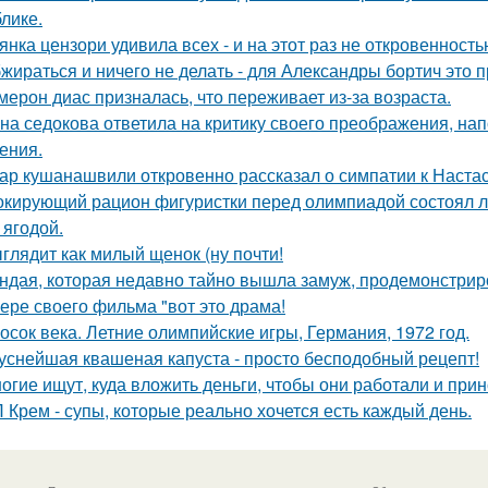
блике.
янка цензори удивила всех - и на этот раз не откровенность
жираться и ничего не делать - для Александры бортич это п
мерон диас призналась, что переживает из-за возраста.
на седокова ответила на критику своего преображения, на
ения.
ар кушанашвили откровенно рассказал о симпатии к Настась
кирующий рацион фигуристки перед олимпиадой состоял лиш
 ягодой.
глядит как милый щенок (ну почти!
ндая, которая недавно тайно вышла замуж, продемонстрир
ере своего фильма "вот это драма!
осок века. Летние олимпийские игры, Германия, 1972 год.
уснейшая квашеная капуста - просто бесподобный рецепт!
огие ищут, куда вложить деньги, чтобы они работали и при
 Крем - супы, которые реально хочется есть каждый день.