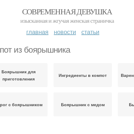
СОВРЕМЕННАЯ ДЕВУШКА
изысканная и жгучая женская страничка
главная
новости
статьи
пот из боярышника
Боярышник для
Ингредиенты в компот
Варен
приготовления
рог с боярышником
Боярышник с медом
Б
рог из боярышника