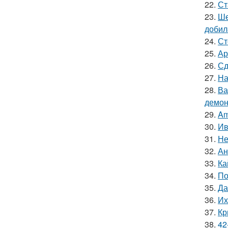
22.
Ст
23.
Ше
добил
24.
Ст
25.
Ар
26.
Сд
27.
На
28.
Ва
демон
29.
Am
30.
Ив
31.
Не
32.
Ан
33.
Ка
34.
По
35.
Да
36.
Их
37.
Кр
38.
42