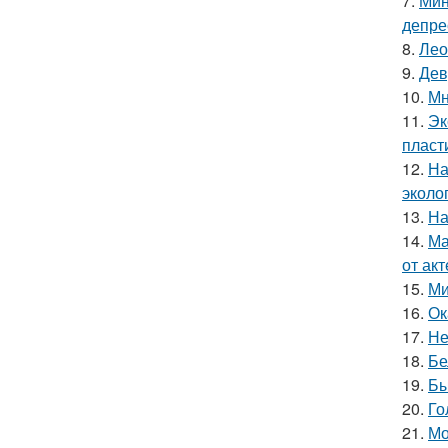
7.
Мин
депре
8.
Лео
9.
Дев
10.
Мн
11.
Эк
пласт
12.
На
эколо
13.
На
14.
Ма
от ак
15.
Ми
16.
Ок
17.
Не
18.
Бе
19.
Бы
20.
Го
21.
Мо