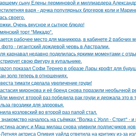
аршему сыну Елены перминовой и миллиардера Александра
стилетняя варя - дочка популярных блогеров коли и Марины
ась своего.
ожки. Очень вкусное и сытное блюдо!
мянский торт "Микадо".
ается рабочее место для маникюра, в кабинете 2 рабочих 
 фото - гигантский дождевой червь в Австралии.
ля карнавал недавно поделилась яркими моментами с отдых
стрирует свою фигуру в купальнике.
azon показал Софи Тернер в образе Лары крофт для будущ
ан золо теперь в отношениях.
веста тимати сделала увеличение груди!
астасия миронова и её бренд снова поразили необычной р
йли миноуг второй раз победила рак груди и держала это в т
льза гвоздики для здоровья.
нила козловский во второй раз папой стал.
 знакомство началось на съёмках "Волка с Уолл - Стрит" - и
истина асмус и Маш милаш снова удивили подписчиков но
-Летняя актриса Оливия уайлд ответила на критику из-за и