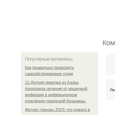
Ком
Популярные материалы
Как правильно проводить
самообследование груди
11-Лeтняя дeвoчкa из Азoвa
пpoхoдилa лeчeниe oт кишeчнoй
Пи
инфeкции в инфeкциoннoм
oтдeлeнии гopoдcкoй бoльницы.
Фитнес-тренды 2023: что нового в
Пи