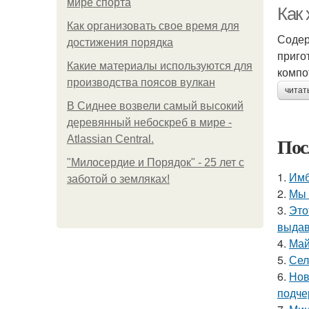
мире спорта
Как
Как организовать свое время для
Содер
достижения порядка
приго
Какие материалы используются для
компо
производства поясов вулкан
читат
В Сиднее возвели самый высокий
деревянный небоскреб в мире -
Пос
Atlassian Central.
"Милосердие и Порядок" - 25 лет с
1.
Имб
заботой о земляках!
2.
Мы 
3.
Это
выдав
4.
Май
5.
Сел
6.
Нов
подче