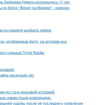
 Лебедева Никите исполнилось 17 лет.
 из блога "Женат на Марине" - наконец
места сможете выбрать любое.
а, опубликовав фото, на котором она
его сериала Tomb Raider.
екламой.
айне несколько лет.
 могло стать красивой историей.
вым совместным появлением.
злишней худобы после её последнего появления