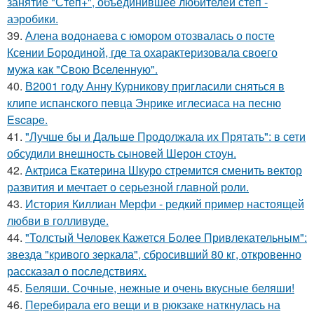
занятие "Степ+", объединившее любителей степ -
аэробики.
39.
Алена водонаева с юмором отозвалась о посте
Ксении Бородиной, где та охарактеризовала своего
мужа как "Свою Вселенную".
40.
В2001 году Анну Курникову пригласили сняться в
клипе испанского певца Энрике иглесиаса на песню
Escape.
41.
"Лучше бы и Дальше Продолжала их Прятать": в сети
обсудили внешность сыновей Шерон стоун.
42.
Актриса Екатерина Шкуро стремится сменить вектор
развития и мечтает о серьезной главной роли.
43.
История Киллиан Мерфи - редкий пример настоящей
любви в голливуде.
44.
"Толстый Человек Кажется Более Привлекательным":
звезда "кривого зеркала", сбросивший 80 кг, откровенно
рассказал о последствиях.
45.
Беляши. Сочные, нежные и очень вкусные беляши!
46.
Перебирала его вещи и в рюкзаке наткнулась на