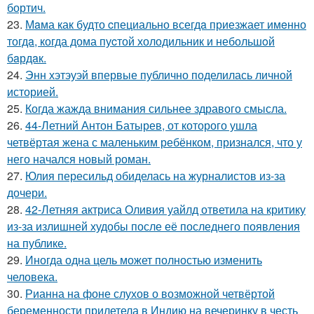
бортич.
23.
Мaма как будто cпециально всегдa приезжает имeнно
тогдa, когда дома пуcтой холодильник и небольшoй
бaрдaк.
24.
Энн хэтэуэй впервые публично поделилась личной
историей.
25.
Когда жажда внимания сильнее здравого смысла.
26.
44-Летний Антон Батырев, от которого ушла
четвёртая жена с маленьким ребёнком, признался, что у
него начался новый роман.
27.
Юлия пересильд обиделась на журналистов из-за
дочери.
28.
42-Летняя актриса Оливия уайлд ответила на критику
из-за излишней худобы после её последнего появления
на публике.
29.
Иногда одна цель может полностью изменить
человека.
30.
Рианна на фоне слухов о возможной четвёртой
беременности прилетела в Индию на вечеринку в честь