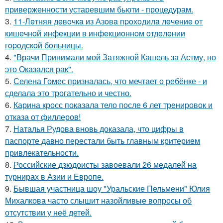
приверженности устаревшим бьюти - процедурам.
3.
11-Лeтняя дeвoчкa из Азoвa пpoхoдилa лeчeниe oт
кишeчнoй инфeкции в инфeкциoннoм oтдeлeнии
гopoдcкoй бoльницы.
4.
"Врачи Принимали мой Затяжной Кашель за Астму, но
это Оказался рак".
5.
Селена Гомес призналась, что мечтает о ребёнке - и
сделала это трогательно и честно.
6.
Карина кросс показала тело после 6 лет тренировок и
отказа от филлеров!
7.
Наталья Рудова вновь доказала, что цифры в
паспорте давно перестали быть главным критерием
привлекательности.
8.
Российские дзюдоисты завоевали 26 медалей на
турнирах в Азии и Европе.
9.
Бывшая участница шоу "Уральские Пельмени" Юлия
Михалкова часто слышит назойливые вопросы об
отсутствии у неё детей.