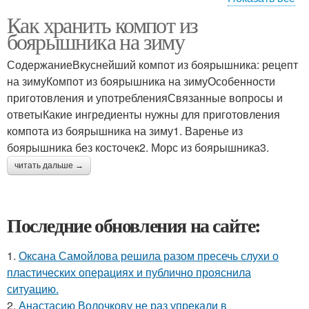
Как хранить компот из
Боярышник с медом
Соус из боярышника
боярышника на зиму
СодержаниеВкуснейший компот из боярышника: рецепт
на зимуКомпот из боярышника на зимуОсобенности
приготовления и употребленияСвязанные вопросы и
Пирог из боярышника
ответыКакие ингредиенты нужны для приготовления
компота из боярышника на зиму1. Варенье из
боярышника без косточек2. Морс из боярышника3.
читать дальше →
Последние обновления на сайте:
1.
Оксана Самойлова решила разом пресечь слухи о
пластических операциях и публично прояснила
ситуацию.
2.
Анастасию Волочкову не раз упрекали в