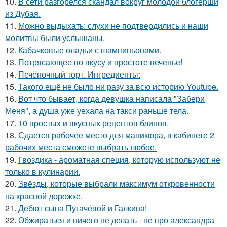
10.
В сети разгорелся скандал вокруг молодой блогерши
из Дубая.
11.
Можно выдыхать: слухи не подтвердились и наши
молитвы были услышаны.
12.
Кабачковые оладьи с шампиньонами.
13.
Потрясающее по вкусу и простоте печенье!
14.
Печёночный торт. Ингредиенты:
15.
Такого ещё не было ни разу за всю историю Youtube.
16.
Вот что бывает, когда девушка написала "Забери
Меня", а душа уже уехала на такси раньше тела.
17.
10 простых и вкусных рецептов блинов.
18.
Сдается рабочее место для маникюра, в кабинете 2
рабочих места сможете выбрать любое.
19.
Гвоздика - ароматная специя, которую используют не
только в кулинарии.
20.
Звёзды, которые выбрали максимум откровенности
на красной дорожке.
21.
Дебют сына Пугачёвой и Галкина!
22.
Обжираться и ничего не делать - не про александра