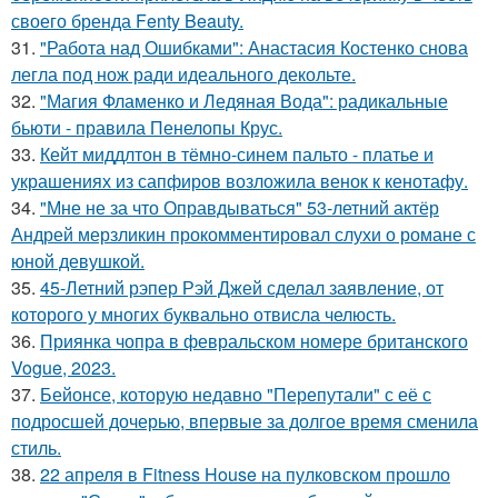
своего бренда Fenty Beauty.
31.
"Работа над Ошибками": Анастасия Костенко снова
легла под нож ради идеального декольте.
32.
"Магия Фламенко и Ледяная Вода": радикальные
бьюти - правила Пенелопы Крус.
33.
Кейт миддлтон в тёмно-синем пальто - платье и
украшениях из сапфиров возложила венок к кенотафу.
34.
"Мне не за что Оправдываться" 53-летний актёр
Андрей мерзликин прокомментировал слухи о романе с
юной девушкой.
35.
45-Летний рэпер Рэй Джей сделал заявление, от
которого у многих буквально отвисла челюсть.
36.
Приянка чопра в февральском номере британского
Vogue, 2023.
37.
Бейонсе, которую недавно "Перепутали" с её с
подросшей дочерью, впервые за долгое время сменила
стиль.
38.
22 апреля в Fitness House на пулковском прошло