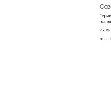
Сов
Терми
остал
Их ми
Белы