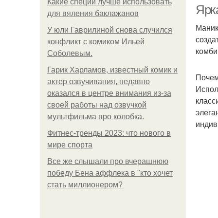
Какие специи лучше использовать
Ярк
для вяления баклажанов
Маник
У юли Гаврилиной снова случился
созда
конфликт с комиком Ильей
комби
Соболевым.
Гарик Харламов, известный комик и
Почем
актер озвучивания, недавно
Испол
оказался в центре внимания из-за
класс
своей работы над озвучкой
элега
мультфильма про колобка.
индив
Фитнес-тренды 2023: что нового в
мире спорта
Все же слышали про вчерашнюю
победу Бена аффлека в "кто хочет
стать миллионером?