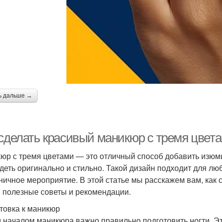
ь дальше →
 сделать красивый маникюр с тремя цвет
юр с тремя цветами — это отличный способ добавить изюми
деть оригинально и стильно. Такой дизайн подходит для люб
ничное мероприятие. В этой статье мы расскажем вам, как 
 полезные советы и рекомендации.
товка к маникюр
 началом маникюра важно правильно подготовить ногти. Эт