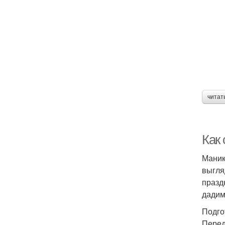
читат
Как
Маник
выгля
празд
дадим
Подго
Перед