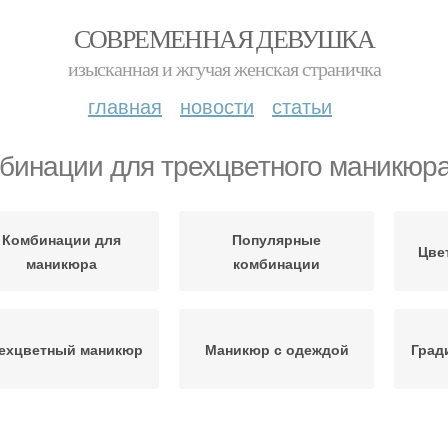
СОВРЕМЕННАЯ ДЕВУШКА
изысканная и жгучая женская страничка
главная
новости
статьи
бинации для трехцветного маникюр
Комбинации для
Популярные
Цве
маникюра
комбинации
ехцветный маникюр
Маникюр с одеждой
Град
икюр в зависимости