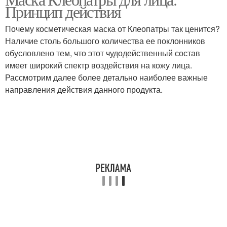
Масло для волос
Принцип действия
условиях
Почему косметическая маска от Клеопатры так ценится?
Наличие столь большого количества ее поклонников
обусловлено тем, что этот чудодейственный состав
Теплые масла
Масла для волос
имеет широкий спектр воздействия на кожу лица.
Рассмотрим далее более детально наиболее важные
направления действия данного продукта.