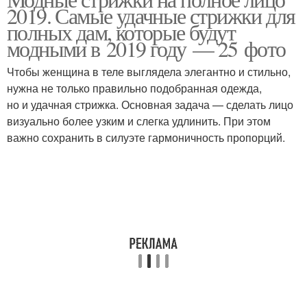
2019. Самые удачные стрижки для
лица
лица
полных дам, которые будут
модными в 2019 году — 25 фото
Лица для полных
Чтобы женщина в теле выглядела элегантно и стильно,
Полные женщины
женщин
нужна не только правильно подобранная одежда,
но и удачная стрижка. Основная задача — сделать лицо
визуально более узким и слегка удлинить. При этом
важно сохранить в силуэте гармоничность пропорций.
Женщины с круглым
лицом