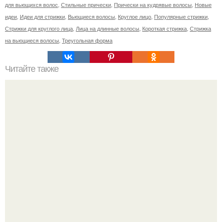
для вьющихся волос
,
Стильные прически
,
Прически на кудрявые волосы
,
Новые
идеи
,
Идеи для стрижки
,
Вьющиеся волосы
,
Круглое лицо
,
Популярные стрижки
,
Стрижки для круглого лица
,
Лица на длинные волосы
,
Короткая стрижка
,
Стрижка
на вьющиеся волосы
,
Треугольная форма
Читайте также
Вишневая запеканка. Ингредиенты: