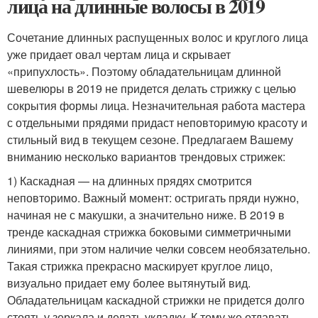
лица на длинные волосы в 2019
Сочетание длинных распущенных волос и круглого лица
уже придает овал чертам лица и скрывает
«припухлость». Поэтому обладательницам длинной
шевелюры в 2019 не придется делать стрижку с целью
сокрытия формы лица. Незначительная работа мастера
с отдельными прядями придаст неповторимую красоту и
стильный вид в текущем сезоне. Предлагаем Вашему
вниманию несколько вариантов трендовых стрижек:
1) Каскадная — на длинных прядях смотрится
неповторимо. Важный момент: остригать пряди нужно,
начиная не с макушки, а значительно ниже. В 2019 в
тренде каскадная стрижка боковыми симметричными
линиями, при этом наличие челки совсем необязательно.
Такая стрижка прекрасно маскирует круглое лицо,
визуально придает ему более вытянутый вид.
Обладательницам каскадной стрижки не придется долго
стоять у зеркала и делать укладку. К тому же отдавать