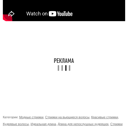
Категории:
Модные стрижки
,
Стрижки на вьющиеся волосы
,
Красивые стрижки
,
Кудрявые волосы
,
Идеальная длина
,
Длина для непослушных кудряшек
,
Стрижки