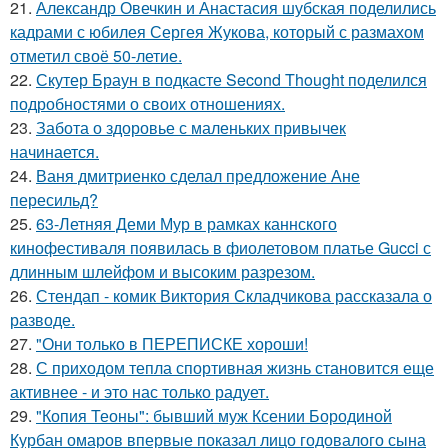
21.
Александр Овечкин и Анастасия шубская поделились
кадрами с юбилея Сергея Жукова, который с размахом
отметил своё 50-летие.
22.
Скутер Браун в подкасте Second Thought поделился
подробностями о своих отношениях.
23.
Забота о здоровье с маленьких привычек
начинается.
24.
Ваня дмитриенко сделал предложение Ане
пересильд?
25.
63-Летняя Деми Мур в рамках каннского
кинофестиваля появилась в фиолетовом платье Gucci с
длинным шлейфом и высоким разрезом.
26.
Стендап - комик Виктория Складчикова рассказала о
разводе.
27.
"Они только в ПЕРЕПИСКЕ хороши!
28.
С приходом тепла спортивная жизнь становится еще
активнее - и это нас только радует.
29.
"Копия Теоны": бывший муж Ксении Бородиной
Курбан омаров впервые показал лицо годовалого сына