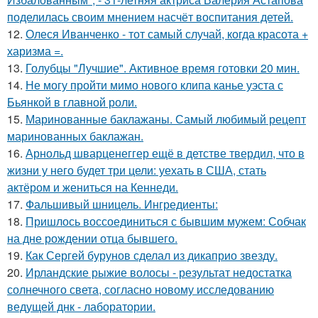
поделилась своим мнением насчёт воспитания детей.
12.
Олеся Иванченко - тот самый случай, когда красота +
харизма =.
13.
Голубцы "Лучшие". Активное время готовки 20 мин.
14.
Не могу пройти мимо нового клипа канье уэста с
Бьянкой в главной роли.
15.
Маринованные баклажаны. Самый любимый рецепт
маринованных баклажан.
16.
Арнольд шварценеггер ещё в детстве твердил, что в
жизни у него будет три цели: уехать в США, стать
актёром и жениться на Кеннеди.
17.
Фальшивый шницель. Ингредиенты:
18.
Пришлось воссоединиться с бывшим мужем: Собчак
на дне рождении отца бывшего.
19.
Как Сергей бурунов сделал из дикаприо звезду.
20.
Ирландские рыжие волосы - результат недостатка
солнечного света, согласно новому исследованию
ведущей днк - лаборатории.