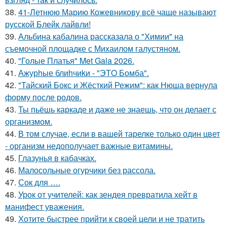
38.
41-Летнюю Марию Кожевникову всё чаще называют
русской Блейк лайвли!
39.
Альбина кабалина рассказала о "Химии" на
съемочной площадке с Михаилом галустяном.
40.
"Голые Платья" Met Gala 2026.
41.
Ажурhые блиhчиkи - "ЭТO Бомба".
42.
"Тайский Бокс и Жёсткий Режим": как Нюша вернула
форму после родов.
43.
Ты пьёшь каркаде и даже не знаешь, что он делает с
организмом.
44.
В том случае, если в вашей тарелке только один цвет
- организм недополучает важные витамины.
45.
Глазунья в кабачках.
46.
Малосольные огурчики без рассола.
47.
Сок для ….
48.
Урок от учителей: как зендея превратила хейт в
манифест уважения.
49.
Хотите быстрее прийти к своей цели и не тратить