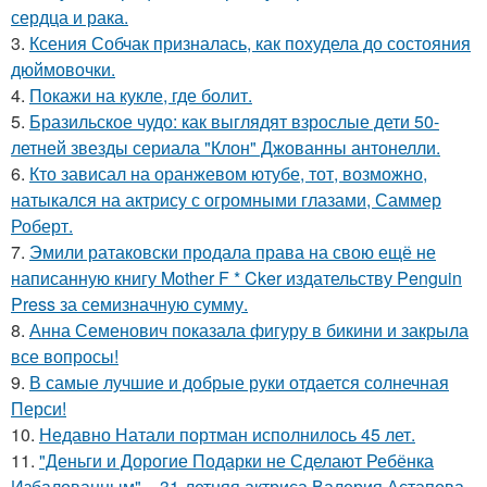
сердца и рака.
3.
Ксения Собчак призналась, как похудела до состояния
дюймовочки.
4.
Покажи на кукле, где болит.
5.
Бразильское чудо: как выглядят взрослые дети 50-
летней звезды сериала "Клон" Джованны антонелли.
6.
Кто зависал на оранжевом ютубе, тот, возможно,
натыкался на актрису с огромными глазами, Саммер
Роберт.
7.
Эмили ратаковски продала права на свою ещё не
написанную книгу Mother F * Cker издательству Penguin
Press за семизначную сумму.
8.
Анна Семенович показала фигуру в бикини и закрыла
все вопросы!
9.
В самые лучшие и добрые руки отдается солнечная
Перси!
10.
Недавно Натали портман исполнилось 45 лет.
11.
"Деньги и Дорогие Подарки не Сделают Ребёнка
Избалованным", - 31-летняя актриса Валерия Астапова