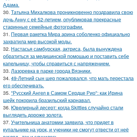
Адама.
30.
Татьяна Михалкова проникновенно поздравила свою
дочь Анну с её 52-летием, опубликовав прекрасные
старинные семейные фотографии.
31.
Первая ракетка Мира арина соболенко официально
захватила мир высокой моды.
32.
Настасья самбурская, актриса, была вынуждена
обратиться за медицинской помощью и поставить себе
капельницу, чтобы справиться с напряжением.
33.
Лазоревка в парке города Вязники.
34.
49-Летний сын шер пожаловался, что мать перестала
его обеспечивать.
35.
"Русский Ангел в Самом Сердце Рио": как Ирина
шейк покорила бразильский карнавал.
36.
Ювелирный десерт: когда Skittles случайно стали
выглядеть дороже золота.
37.
Учительница анатомии заявила, что придет в
купальнике на урок, и ученики не смогут отвести от неё
взгляд - так и случилось.