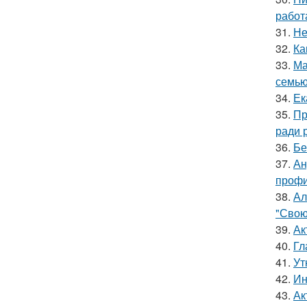
работ
31.
Не
32.
Ка
33.
Ма
семью
34.
Ек
35.
Пр
ради 
36.
Бе
37.
Ан
профи
38.
Ал
"Свою
39.
Ак
40.
Гл
41.
Ут
42.
Ин
43.
Ак