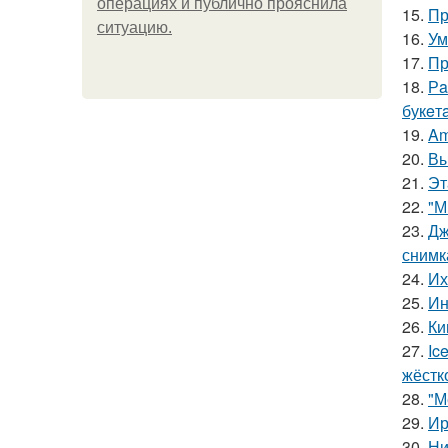
операциях и публично прояснила
15.
Пр
ситуацию.
16.
Ум
17.
Пр
18.
Рa
букeт
19.
Am
20.
Вы
21.
Эт
22.
"М
23.
Дж
снимк
24.
Их
25.
Ин
26.
Ки
27.
Ic
жёстк
28.
"М
29.
Ир
30.
Ни