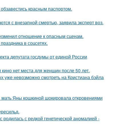
 обзавестись красным паспортом.
тся с внезапной смертью, заявила эксперт воз.
у изменил отношение к опасным сценам.
 праздника в соцсетях.
екта депутата госдумы от единой России
 кино нет места для женщин после 50 лет.
ых уже невозможно смотреть на Кристиана бэйла
у: мать Яны кошкиной шокировала откровениями
ересильд.
 родилась с редкой генетической аномалией -