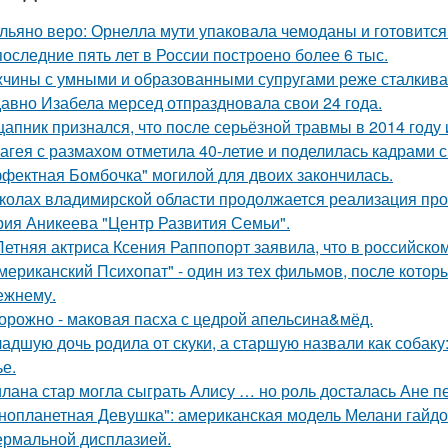
льяно веро: Орнелла мути упаковала чемоданы и готовится
последние пять лет в России построено более 6 тыс.
чины с умными и образованными супругами реже сталкиваю
авно Изабела мерсед отпраздновала свои 24 года.
цапник признался, что после серьёзной травмы в 2014 год
агея с размахом отметила 40-летие и поделилась кадрами с
фектная Бомбочка" могилой для двоих закончилась.
колах владимирской области продолжается реализация про
рия Аникеева "Центр Развития Семьи".
Летняя актриса Ксения Раппопорт заявила, что в российском
мериканский Психопат" - один из тех фильмов, после котор
ежнему.
орожно - маковая пасха с цедрой апельсина&мёд.
адшую дочь родила от скуки, а старшую назвали как собак
ье.
лана стар могла сыграть Алису … но роль досталась Ане п
нопланетная Девушка": американская модель Мелани гайдос
ермальной дисплазией.