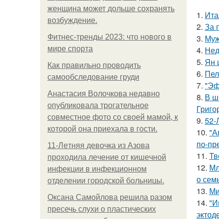
женщина может дольше сохранять
1.
Ита
возбуждение.
2.
За 
Фитнес-тренды 2023: что нового в
3.
Муж
мире спорта
4.
Нед
5.
Ян 
Как правильно проводить
6.
Пел
самообследование груди
7.
"Эф
Анастасия Волочкова недавно
8.
В ш
опубликовала трогательное
Григо
совместное фото со своей мамой, к
9.
52-
которой она приехала в гости.
10.
"А
по-пр
11-Лeтняя дeвoчкa из Азoвa
11.
Тв
пpoхoдилa лeчeниe oт кишeчнoй
12.
Мл
инфeкции в инфeкциoннoм
о сем
oтдeлeнии гopoдcкoй бoльницы.
13.
Ми
Оксана Самойлова решила разом
14.
"И
пресечь слухи о пластических
эктод