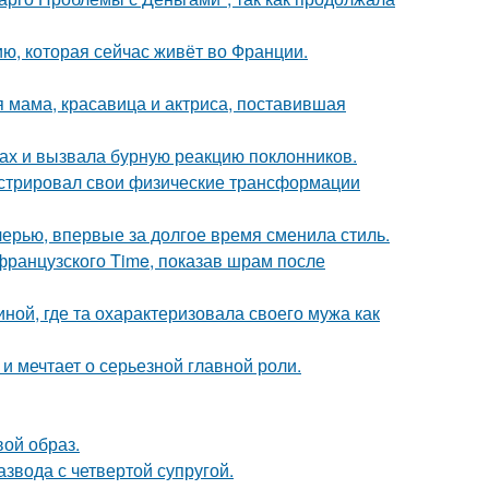
ю, которая сейчас живёт во Франции.
 мама, красавица и актриса, поставившая
ах и вызвала бурную реакцию поклонников.
стрировал свои физические трансформации
черью, впервые за долгое время сменила стиль.
французского Time, показав шрам после
ной, где та охарактеризовала своего мужа как
и мечтает о серьезной главной роли.
вой образ.
звода с четвертой супругой.