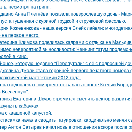
ать, несмотря на грипп.
давно Анна Плетнёва показала повзрослевшую дочь - Мари
пуста тушенная с куриной грудкой и стручковой фасолью.
рия Кожевникова - наша версия Блейк лайвли: многодетная
 на первое место.
атерина Климова поделилась кадрами с отдыха на Мальдив
имер невероятной выносливости: Ченнинг татум продемон
ролей в кино.
йонсе, которую недавно "Перепутали" с её с подросшей до
джелина Джоли стала героиней первого печатного номера 
лактической мастэктомии 2013 года.
ена водонаева с юмором отозвалась о посте Ксении Бороди
 Вселенную".
триса Екатерина Шкуро стремится сменить вектор развития 
азунья в кабачках.
ка с квашеной капустой.
стасамка начала сводить татуировки, кардинально меняя с
тер Антон Батырев начал новые отношения вскоре после ра