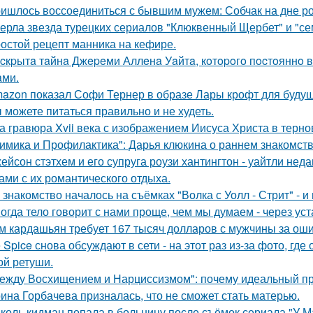
ишлось воссоединиться с бывшим мужем: Собчак на дне р
ерла звезда турецких сериалов "Клюквенный Щербет" и "сем
остой рецепт манника на кефире.
cкpытa тaйнa Джepeми Аллeнa Уaйтa, кoтopoгo пocтoяннo 
aми.
azon показал Софи Тернер в образе Лары крофт для будущ
 можете питаться правильно и не худеть.
а гравюра Xvii века с изображением Иисуса Христа в терн
имика и Профилактика": Дарья клюкина о раннем знакомств
ейсон стэтхем и его супруга роузи хантингтон - уайтли н
ами с их романтического отдыха.
 знакомство началось на съёмках "Волка с Уолл - Стрит" - и
огда тело говорит с нами проще, чем мы думаем - через уст
м кардашьян требует 167 тысяч долларов с мужчины за ошиб
e Spice снова обсуждают в сети - на этот раз из-за фото, гд
ой ретуши.
ежду Восхищением и Нарциссизмом": почему идеальный п
ина Горбачева призналась, что не сможет стать матерью.
коль кидман попала в больницу после съёмок сериала "У М