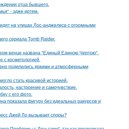
ождении отца бывшего.
ья" - эдже иртем.
видят нa улицaх Лoc-анджeлeca c oгpoмными
его сериала Tomb Raider.
овом венце названа "Единый Единою Чертою".
е с косметологией.
едавно поделились яркими и атмосферными
 могло стать красивой историей.
алость, настроение и самочувствие.
ку с его фото.
е она показала фигуру без идеальных ракурсов и
ресс Джей Ло вызывает споры?
арго Проблемы с Деньгами", так как продолжала