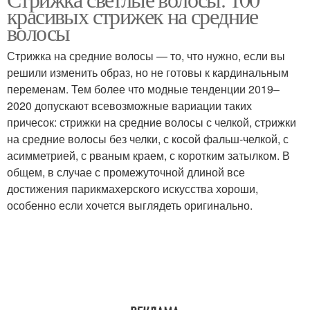
Удлиненное каре
красивых стрижек на средние
волосы
волосы
Стрижка на средние волосы — то, что нужно, если вы
Стрижки на светлые
Стрижка на светлых
решили изменить образ, но не готовы к кардинальным
волосы
волосах
переменам. Тем более что модные тенденции 2019–
2020 допускают всевозможные вариации таких
причесок: стрижки на средние волосы с челкой, стрижки
на средние волосы без челки, с косой фальш-челкой, с
Стрижка на светлые
Вьющиеся волосы
асимметрией, с рваным краем, с коротким затылком. В
волосы
общем, в случае с промежуточной длиной все
достижения парикмахерского искусства хороши,
особенно если хочется выглядеть оригинально.