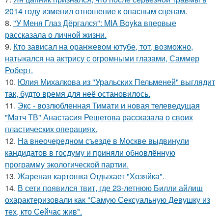
2014 году изменил отношение к опасным сценам.
8.
"У Меня Глаз Дёргался": MIA Boyka впервые
рассказала о личной жизни.
9.
Кто зависал на оранжевом ютубе, тот, возможно,
натыкался на актрису с огромными глазами, Саммер
Роберт.
10.
Юлия Михалкова из "Уральских Пельменей" выглядит
так, будто время для неё остановилось.
11.
Экс - возлюбленная Тимати и новая телеведущая
"Матч ТВ" Анастасия Решетова рассказала о своих
пластических операциях.
12.
На внеочередном съезде в Москве выдвинули
кандидатов в госдуму и приняли обновлённую
программу экологической партии.
13.
Жареная картошка Отдыхает "Хозяйка".
14.
В сети появился твит, где 23-летнюю Билли айлиш
охарактеризовали как "Самую Сексуальную Девушку из
тех, кто Сейчас жив".