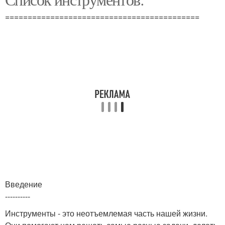
Режущие инструменты
инструменты
===========================================
Введение
----------
Инструменты - это неотъемлемая часть нашей жизни.