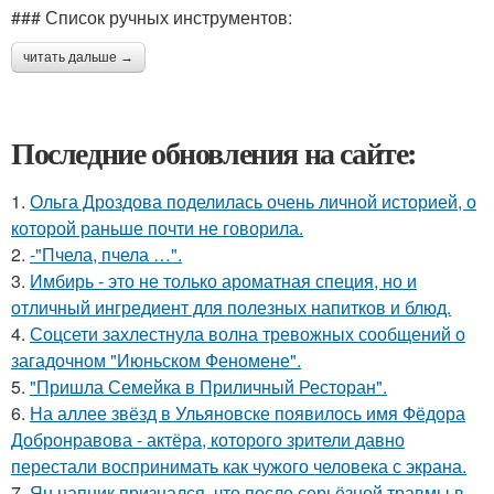
### Список ручных инструментов:
читать дальше →
Последние обновления на сайте:
1.
Ольга Дроздова поделилась очень личной историей, о
которой раньше почти не говорила.
2.
-"Пчела, пчела …".
3.
Имбирь - это не только ароматная специя, но и
отличный ингредиент для полезных напитков и блюд.
4.
Соцсети захлестнула волна тревожных сообщений о
загадочном "Июньском Феномене".
5.
"Пришла Семейка в Приличный Ресторан".
6.
На аллее звёзд в Ульяновске появилось имя Фёдора
Добронравова - актёра, которого зрители давно
перестали воспринимать как чужого человека с экрана.
7.
Ян цапник признался, что после серьёзной травмы в