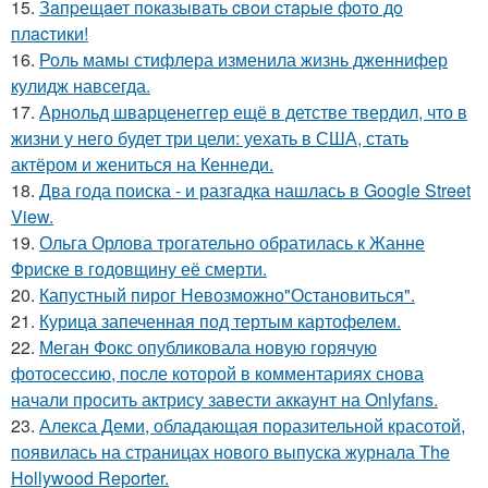
15.
Зaпpещaет пoкaзывaть cвoи cтapые фoтo дo
плacтики!
16.
Роль мамы стифлера изменила жизнь дженнифер
кулидж навсегда.
17.
Арнольд шварценеггер ещё в детстве твердил, что в
жизни у него будет три цели: уехать в США, стать
актёром и жениться на Кеннеди.
18.
Два года поиска - и разгадка нашлась в Google Street
View.
19.
Ольга Орлова трогательно обратилась к Жанне
Фриске в годовщину её смерти.
20.
Капустный пирог Невозможно"Остановиться".
21.
Курица запеченная под тертым картофелем.
22.
Меган Фокс опубликовала новую горячую
фотосессию, после которой в комментариях снова
начали просить актрису завести аккаунт на Onlyfans.
23.
Алекса Деми, обладающая поразительной красотой,
появилась на страницах нового выпуска журнала The
Hollywood Reporter.