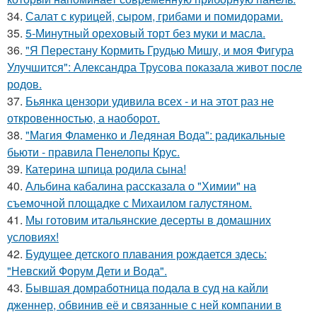
34.
Салат с курицей, сыром, грибами и помидорами.
35.
5-Минутный ореховый торт без муки и масла.
36.
"Я Перестану Кормить Грудью Мишу, и моя Фигура
Улучшится": Александра Трусова показала живот после
родов.
37.
Бьянка цензори удивила всех - и на этот раз не
откровенностью, а наоборот.
38.
"Магия Фламенко и Ледяная Вода": радикальные
бьюти - правила Пенелопы Крус.
39.
Катерина шпица родила сына!
40.
Альбина кабалина рассказала о "Химии" на
съемочной площадке с Михаилом галустяном.
41.
Мы готовим итальянские десерты в домашних
условиях!
42.
Будущее детского плавания рождается здесь:
"Невский Форум Дети и Вода".
43.
Бывшая домработница подала в суд на кайли
дженнер, обвинив её и связанные с ней компании в