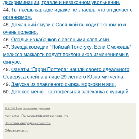
дискриминации, травле и незаконном увольнении.
44.
Ты пьёшь каркаде и даже не знаешь, что он делает с
организмом.
45.
Домашний смузи с Овсянкой выходит экономно и
очень полезно.
46.
Оладьи из кабачков с овсяными хлопьями.
47.
Звезда комедии "Поймай Толстуху, Если Сможешь"
мелисса маккарти радует поклонников изменениями в
фигуре.
48.
Фанаты "Гарри Поттера" нашли своего идеального
Северуса снейпа в лице 29-летнего Юэна митчелла.
49.
Закуска из плавленого сырка, моркови и яиц.
50.
Детское меню - картофельная запеканка с курицей.
© 2026 Современная девушка
Контакты
Пользовательское соглашение
Политика конфидециальности
Обратная связь