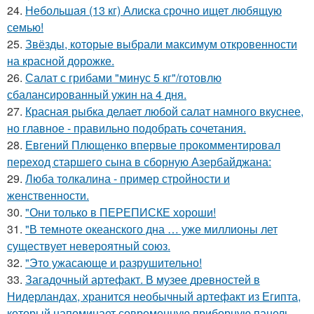
24.
Небольшая (13 кг) Алиска срочно ищет любящую
семью!
25.
Звёзды, которые выбрали максимум откровенности
на красной дорожке.
26.
Салат с грибами "минус 5 кг"/готовлю
сбалансированный ужин на 4 дня.
27.
Красная рыбка делает любой салат намного вкуснее,
но главное - правильно подобрать сочетания.
28.
Евгений Плющенко впервые прокомментировал
переход старшего сына в сборную Азербайджана:
29.
Люба толкалина - пример стройности и
женственности.
30.
"Они только в ПЕРЕПИСКЕ хороши!
31.
"В темноте океанского дна … уже миллионы лет
существует невероятный союз.
32.
"Это ужасающе и разрушительно!
33.
Загадочный артефакт. В музее древностей в
Нидерландах, хранится необычный артефакт из Египта,
который напоминает современную приборную панель.