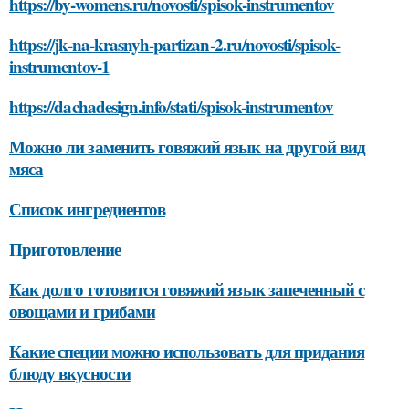
https://by-womens.ru/novosti/spisok-instrumentov
https://jk-na-krasnyh-partizan-2.ru/novosti/spisok-
instrumentov-1
https://dachadesign.info/stati/spisok-instrumentov
Можно ли заменить говяжий язык на другой вид
мяса
Список ингредиентов
Приготовление
Как долго готовится говяжий язык запеченный с
овощами и грибами
Какие специи можно использовать для придания
блюду вкусности