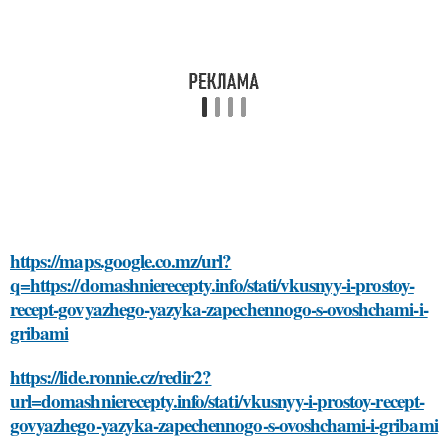
https://maps.google.co.mz/url?
q=https://domashnierecepty.info/stati/vkusnyy-i-prostoy-
recept-govyazhego-yazyka-zapechennogo-s-ovoshchami-i-
gribami
https://lide.ronnie.cz/redir2?
url=domashnierecepty.info/stati/vkusnyy-i-prostoy-recept-
govyazhego-yazyka-zapechennogo-s-ovoshchami-i-gribami