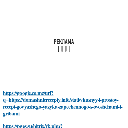
https://google.co.mz/url?
q=https://domashnierecepty.info/stati/vkusnyy-i-prostoy-
recept-govyazhego-yazyka-zapechennogo-s-ovoshchami-i-
gribami
https://pges.su/bitrix/rk.php?