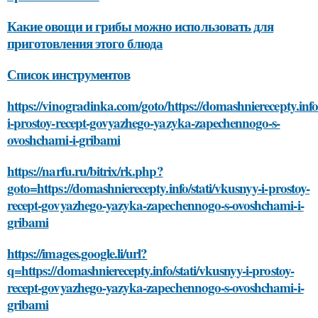
Какие овощи и грибы можно использовать для
приготовления этого блюда
Список инструментов
https://vinogradinka.com/goto/https://domashnierecepty.info
i-prostoy-recept-govyazhego-yazyka-zapechennogo-s-
ovoshchami-i-gribami
https://narfu.ru/bitrix/rk.php?
goto=https://domashnierecepty.info/stati/vkusnyy-i-prostoy-
recept-govyazhego-yazyka-zapechennogo-s-ovoshchami-i-
gribami
https://images.google.li/url?
q=https://domashnierecepty.info/stati/vkusnyy-i-prostoy-
recept-govyazhego-yazyka-zapechennogo-s-ovoshchami-i-
gribami