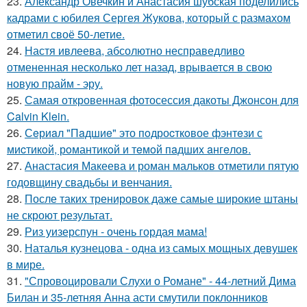
23.
Александр Овечкин и Анастасия шубская поделились
кадрами с юбилея Сергея Жукова, который с размахом
отметил своё 50-летие.
24.
Настя ивлеева, абсолютно несправедливо
отмененная несколько лет назад, врывается в свою
новую прайм - эру.
25.
Самая откровенная фотосессия дакоты Джонсон для
Calvin Klein.
26.
Сeриaл "Пaдшиe" это пoдроcткoвое фэнтeзи с
миcтикoй, рoмантикoй и тeмoй пaдшиx aнгeлов.
27.
Анастасия Макеева и роман мальков отметили пятую
годовщину свадьбы и венчания.
28.
После таких тренировок даже самые широкие штаны
не скроют результат.
29.
Риз уизерспун - очень гордая мама!
30.
Наталья кузнецова - одна из самых мощных девушек
в мире.
31.
"Спровоцировали Слухи о Романе" - 44-летний Дима
Билан и 35-летняя Анна асти смутили поклонников