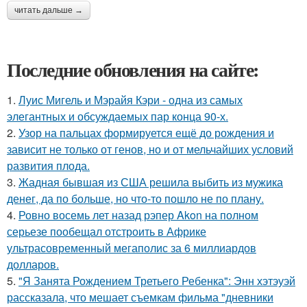
читать дальше →
Последние обновления на сайте:
1.
Луис Мигель и Мэрайя Кэри - одна из самых
элегантных и обсуждаемых пар конца 90-х.
2.
Узор на пальцах формируется ещё до рождения и
зависит не только от генов, но и от мельчайших условий
развития плода.
3.
Жадная бывшая из США решила выбить из мужика
денег, да по больше, но что-то пошло не по плану.
4.
Ровно восемь лет назад рэпер Akon на полном
серьезе пообещал отстроить в Африке
ультрасовременный мегаполис за 6 миллиардов
долларов.
5.
"Я Занята Рождением Третьего Ребенка": Энн хэтэуэй
рассказала, что мешает съемкам фильма "дневники