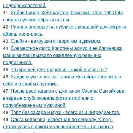
недоброжелателей.
41.
Хейли бибер, Кейт хадсон, бэкхэмы: Time 100 Gala
собрал лучшие образы весны.
42.
Рианна впервые на публике с младшей дочкой роки
айриш появилась.
43.
Слойки - ватрушки с творогом и джемом.
44.
Совместное фото Кристины асмус и её близняшки
маши милаш вызвало оживлённую реакцию
подписчиков.
45.
10 фрешей для здоровья - какой пьёшь ты?
46.
Хайди клум снова заставила Нью-йорк говорить о
себе и о своём спутнике.
47.
После расставания с джиганом Оксана Самойлова
впервые опубликовала фото в постели с
полуобнаженным мужчиной.
48.
Торт без сахара и муки - всего из 3 ингредиентов.
49.
Ольга копосова, известная по сериалу "След",
столкнулась с раком молочной железы, но смогла