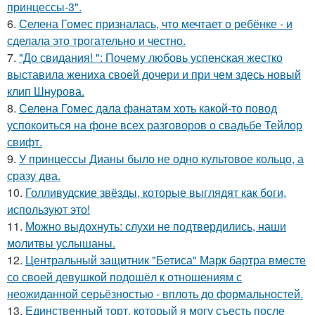
принцессы-3".
6.
Селена Гомес призналась, что мечтает о ребёнке - и
сделала это трогательно и честно.
7.
"До свидания! ": Почему любовь успенская жестко
выставила жениха своей дочери и при чем здесь новый
клип Шнурова.
8.
Селена Гомес дала фанатам хоть какой-то повод
успокоиться на фоне всех разговоров о свадьбе Тейлор
свифт.
9.
У принцессы Дианы было не одно культовое кольцо, а
сразу два.
10.
Голливудские звёзды, которые выглядят как боги,
используют это!
11.
Можно выдохнуть: слухи не подтвердились, наши
молитвы услышаны.
12.
Центральный защитник "Бетиса" Марк бартра вместе
со своей девушкой подошёл к отношениям с
неожиданной серьёзностью - вплоть до формальностей.
13.
Единственный торт, который я могу съесть после