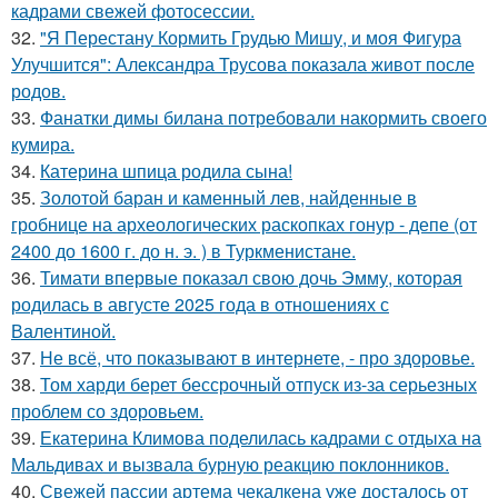
кадрами свежей фотосессии.
32.
"Я Перестану Кормить Грудью Мишу, и моя Фигура
Улучшится": Александра Трусова показала живот после
родов.
33.
Фанатки димы билана потребовали накормить своего
кумира.
34.
Катерина шпица родила сына!
35.
Золотой баран и каменный лев, найденные в
гробнице на археологических раскопках гонур - депе (от
2400 до 1600 г. до н. э. ) в Туркменистане.
36.
Тимати впервые показал свою дочь Эмму, которая
родилась в августе 2025 года в отношениях с
Валентиной.
37.
Не всё, что показывают в интернете, - про здоровье.
38.
Том харди берет бессрочный отпуск из-за серьезных
проблем со здоровьем.
39.
Екатерина Климова поделилась кадрами с отдыха на
Мальдивах и вызвала бурную реакцию поклонников.
40.
Свежей пассии артема чекалкена уже досталось от