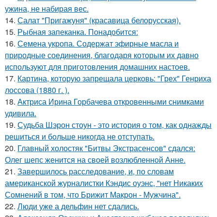
ужина, не набирая вес.
14.
Салат "Пригажуня" (красавица белорусская).
15.
Рыбная запеканка. Понадобится:
16.
Семена укропа. Содержат эфирные масла и
природные соединения, благодаря которым их давно
используют для приготовления домашних настоев.
17.
Картина, которую запрещала церковь: "Грех" Генриха
лоссова (1880 г. ).
18.
Актриса Ирина Горбачева откровенными снимками
удивила.
19.
Судьба Шэрон стоун - это история о том, как однажды
решиться и больше никогда не отступать.
20.
Главный холостяк "Битвы Экстрасенсов" сдался:
Олег шепс женится на своей возлюбленной Анне.
21.
Завершилось расследование, и, по словам
американской журналистки Кэндис оуэнс, "нет Никаких
Сомнений в том, что Брижит Макрон - Мужчина".
22.
Люди уже а дельфин нет сдались.