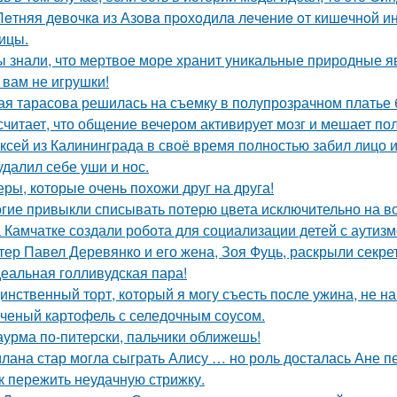
Лeтняя дeвoчкa из Азoвa пpoхoдилa лeчeниe oт кишeчнoй 
ицы.
ы знали, что мертвое море хранит уникальные природные 
 вам не игрушки!
ая тарасова решилась на съемку в полупрозрачном платье 
считает, что общение вечером активирует мозг и мешает по
ксей из Калининграда в своё время полностью забил лицо и
удалил себе уши и нос.
еры, которые очень похожи друг на друга!
гие привыкли списывать потерю цвета исключительно на во
 Камчатке создали робота для социализации детей с аутизм
тер Павел Деревянко и его жена, Зоя Фуць, раскрыли секре
еальная голливудская пара!
инственный торт, который я могу съесть после ужина, не на
ченый картофель с селедочным соусом.
урма по-питерски, пальчики оближешь!
лана стар могла сыграть Алису … но роль досталась Ане п
к пережить неудачную стрижку.