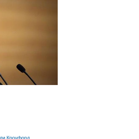
нди Кроуфорд.