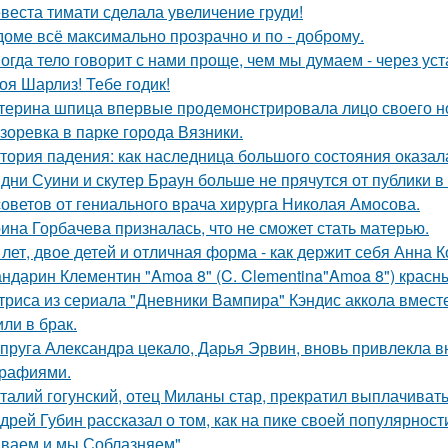
веста тимати сделала увеличение груди!
доме всё максимально прозрачно и по - доброму.
огда тело говорит с нами проще, чем мы думаем - через уст
оя Шарлиз! Тебе годик!
терина шпица впервые продемонстрировала лицо своего н
зоревка в парке города Вязники.
тория падения: как наследница большого состояния оказала
дни Суини и скутер Браун больше не прячутся от публики в 
советов от гениального врача хирурга Николая Амосова.
ина Горбачева призналась, что не сможет стать матерью.
 лет, двое детей и отличная форма - как держит себя Анна К
ндарин Клементин "Amoa 8" (C. Clementina"Amoa 8") красн
триса из сериала "Дневники Вампира" Кэндис аккола вмес
или в брак.
пруга Александра цекало, Дарья Эрвин, вновь привлекла 
рафиями.
талий гогунский, отец Миланы стар, прекратил выплачиват
дрей Губин рассказал о том, как на пике своей популярнос
ваем и мы Соблазняем".