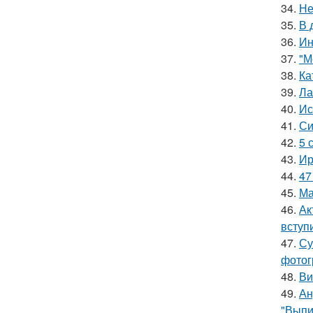
34.
Не
35.
В 
36.
Ин
37.
"М
38.
Ка
39.
Ла
40.
Ис
41.
Си
42.
5 
43.
Ир
44.
47
45.
Ма
46.
Ак
вступ
47.
Су
фотог
48.
Ви
49.
Ан
"Выпи