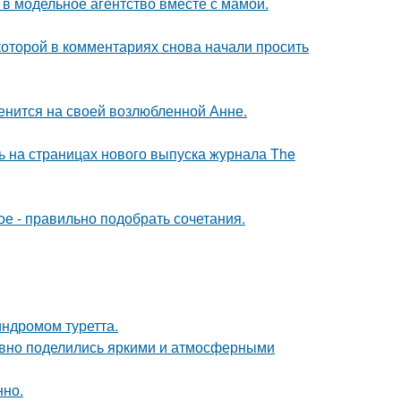
 в модельное агентство вместе с мамой.
которой в комментариях снова начали просить
енится на своей возлюбленной Анне.
ь на страницах нового выпуска журнала The
ое - правильно подобрать сочетания.
индромом туретта.
едавно поделились яркими и атмосферными
нно.