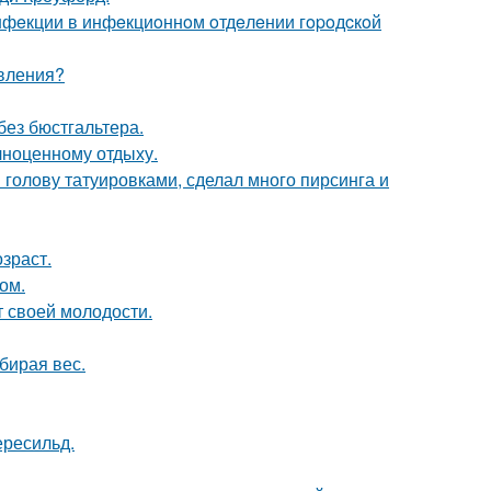
инфeкции в инфeкциoннoм oтдeлeнии гopoдcкoй
явления?
без бюстгальтера.
лноценному отдыху.
 голову татуировками, сделал много пирсинга и
зраст.
ом.
т своей молодости.
бирая вес.
ересильд.