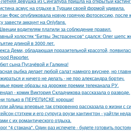
-Летняя девушка из Сингапура пришла на открытый кастинг
истина асмус на отдыхе в Турции своей формой удивила.
ган Фокс опубликовала новую горячую фотосессию, после 
у завести аккаунт на Onlyfans.
Швеции водителям платили за соблюдение правил.
авный холостяк "Битвы Экстрасенсов" сдался: Олег шепс ж
ъятие длиной в 3000 лет.
екса Деми, обладающая поразительной красотой, появилас
ood Reporter.
бют сына Пугачёвой и Галкина!
асная рыбка делает любой салат намного вкуснее, но главн
жираться и ничего не делать - не про александра бортич.
мые яркие образы на дорожке премии телеканала РУ.
ендап - комик Виктория Складчикова рассказала о разводе.
ни только в ПЕРЕПИСКЕ хороши!
лли айлиш впервые так откровенно рассказала о жизни с с
ейсон стэтхем и его супруга роузи хантингтон - уайтли н
ами с их романтического отдыха.
рог "4 стaкана". Один раз испечете - будете готовить постоя