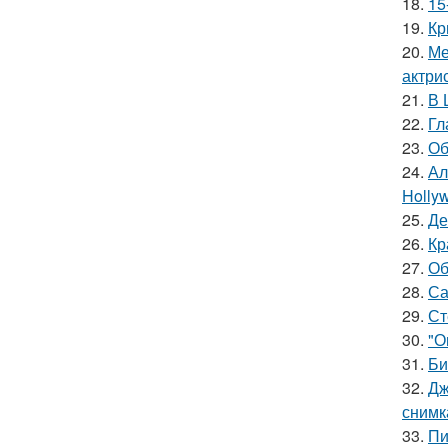
18.
15
19.
Кр
20.
Ме
актрис
21.
В 
22.
Гл
23.
Об
24.
Ал
Hollyw
25.
Де
26.
Кр
27.
Об
28.
Са
29.
Ст
30.
"О
31.
Би
32.
Дж
снимк
33.
Пи