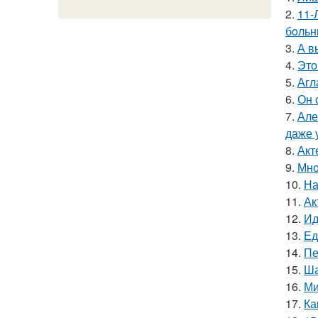
2.
11-
бoльн
3.
А в
4.
Это
5.
Агл
6.
Он 
7.
Але
даже 
8.
Акт
9.
Мно
10.
На
11.
Ак
12.
Ид
13.
Ед
14.
Пе
15.
Ша
16.
Ми
17.
Ка