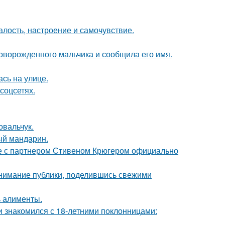
алость, настроение и самочувствие.
оворожденного мальчика и сообщила его имя.
сь на улице.
соцсетях.
овальчук.
ый мандарин.
те с партнером Стивеном Крюгером официально
внимание публики, поделившись свежими
ь алименты.
ти знакомился с 18-летними поклонницами: