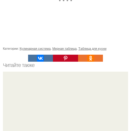
Категории:
Кулинарная система
,
Мерная таблица
,
Таблица для кухни
Читайте также
Выбирай упражнения, чтобы прокачать именно твой тип
попы.