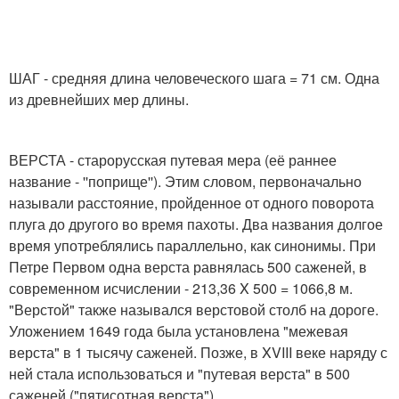
ШАГ - средняя длина человеческого шага = 71 см. Одна
из древнейших мер длины.
ВЕРСТА - старорусская путевая мера (её раннее
название - ''поприще''). Этим словом, первоначально
называли расстояние, пройденное от одного поворота
плуга до другого во время пахоты. Два названия долгое
время употреблялись параллельно, как синонимы. При
Петре Первом одна верста равнялась 500 саженей, в
современном исчислении - 213,36 X 500 = 1066,8 м.
"Верстой" также назывался верстовой столб на дороге.
Уложением 1649 года была установлена "межевая
верста" в 1 тысячу саженей. Позже, в XVIII веке наряду с
ней стала использоваться и "путевая верста" в 500
саженей ("пятисотная верста").