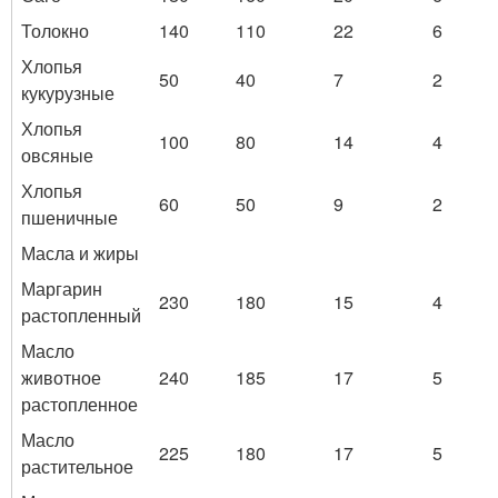
Толокно
140
110
22
6
Хлопья
50
40
7
2
кукурузные
Хлопья
100
80
14
4
овсяные
Хлопья
60
50
9
2
пшеничные
Масла и жиры
Маргарин
230
180
15
4
растопленный
Масло
животное
240
185
17
5
растопленное
Масло
225
180
17
5
растительное