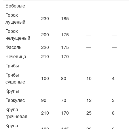
Бобовые
Горох
230
185
—
—
лущеный
Горох
200
175
—
—
нелущеный
Фасоль
220
175
—
—
Чечевица
210
170
—
—
Грибы
Грибы
100
80
10
4
сушеные
Крупы
Геркулес
90
70
12
3
Крупа
210
170
25
8
гречневая
Крупа
180
145
20
6