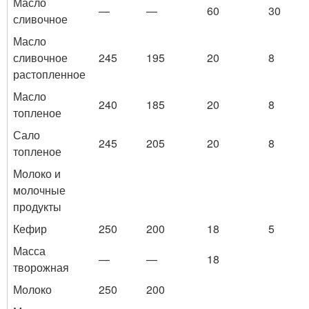
Масло
—
—
60
30
сливочное
Масло
сливочное
245
195
20
8
растопленное
Масло
240
185
20
8
топленое
Сало
245
205
20
8
топленое
Молоко и
молочные
продукты
Кефир
250
200
18
5
Масса
—
—
18
творожная
Молоко
250
200