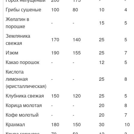
Грибы сушеные
100
80
10
4
Желатин в
-
-
15
5
порошке
Земляника
170
140
25
5
свежая
Изюм
190
155
25
7
Какао порошок
-
-
12
5
Кислота
лимонная
-
-
25
8
(кристаллическая)
Клубника свежая
150
120
25
5
Корица молотая
-
-
20
8
Кофе молотый
-
-
20
7
Крахмал
180
150
30
10
Крупа геркулес
70
50
12
3