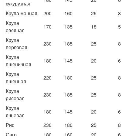
кукурузная
Крупа манная
200
160
25
8
Крупа
170
135
18
5
овсяная
Крупа
230
185
25
8
перловая
Крупа
180
145
20
6
пшеничная
Крупа
220
180
25
8
пшенная
Крупа
230
185
25
8
рисовая
Крупа
180
145
20
6
ячневая
Рис
230
180
25
8
Саго
180
160
20
6