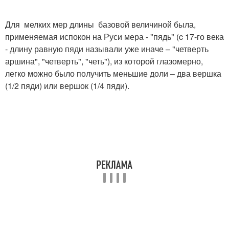
Для мелких мер длины базовой величиной была,
применяемая испокон на Руси мера - "пядь" (c 17-го века
- длину равную пяди называли уже иначе – "четверть
аршина", "четверть", "четь"), из которой глазомерно,
легко можно было получить меньшие доли – два вершка
(1/2 пяди) или вершок (1/4 пяди).