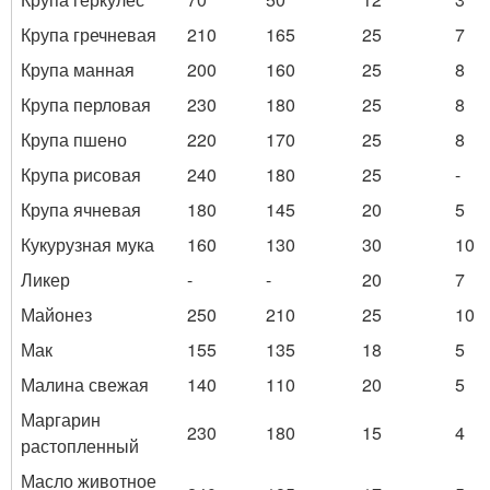
Крупа гречневая
210
165
25
7
Крупа манная
200
160
25
8
Крупа перловая
230
180
25
8
Крупа пшено
220
170
25
8
Крупа рисовая
240
180
25
-
Крупа ячневая
180
145
20
5
Кукурузная мука
160
130
30
10
Ликер
-
-
20
7
Майонез
250
210
25
10
Мак
155
135
18
5
Малина свежая
140
110
20
5
Маргарин
230
180
15
4
растопленный
Масло животное