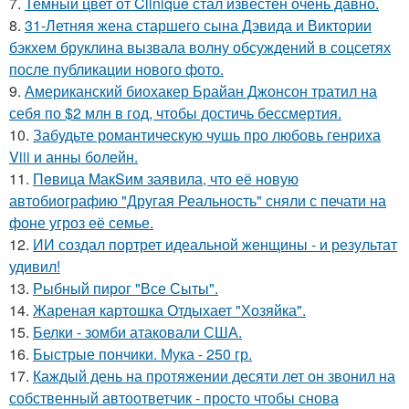
7.
Темный цвет от Clinique стал известен очень давно.
8.
31-Летняя жена старшего сына Дэвида и Виктории
бэкхем бруклина вызвала волну обсуждений в соцсетях
после публикации нового фото.
9.
Американский биохакер Брайан Джонсон тратил на
себя по $2 млн в год, чтобы достичь бессмертия.
10.
Забудьте романтическую чушь про любовь генриха
Viii и анны болейн.
11.
Пeвица MакSим заявила, что её новую
автобиографию "Другая Реальность" сняли с печати на
фоне угроз её семье.
12.
ИИ создал портрет идеальной женщины - и результат
удивил!
13.
Рыбный пирог "Все Сыты".
14.
Жареная картошка Отдыхает "Хозяйка".
15.
Белки - зомби атаковали США.
16.
Быстрые пончики. Мука - 250 гр.
17.
Каждый день на протяжении десяти лет он звонил на
собственный автоответчик - просто чтобы снова