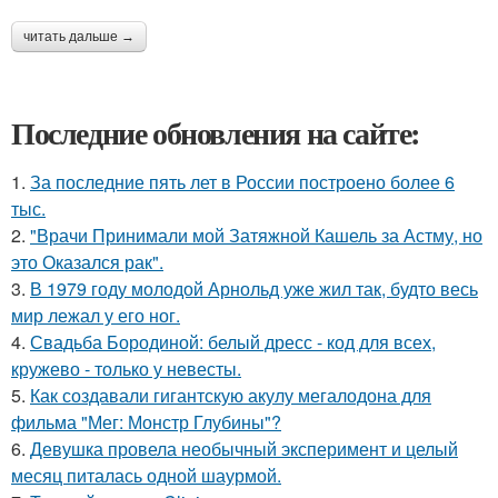
читать дальше →
Последние обновления на сайте:
1.
За последние пять лет в России построено более 6
тыс.
2.
"Врачи Принимали мой Затяжной Кашель за Астму, но
это Оказался рак".
3.
В 1979 году молодой Арнольд уже жил так, будто весь
мир лежал у его ног.
4.
Свадьба Бородиной: белый дресс - код для всех,
кружево - только у невесты.
5.
Как создавали гигантскую акулу мегалодона для
фильма "Мег: Монстр Глубины"?
6.
Девушка провела необычный эксперимент и целый
месяц питалась одной шаурмой.