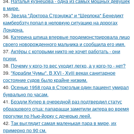
34.
Наталья кузнецова - одна из самых мощных девушек
в мире.
35.
Звезда "Доктора Стрэнджа" и "Шерлока" Бенедикт
камбербэтч попал в неловкую ситуацию на дорогах
Лондона.
36.
Катерина шпица впервые продемонстрировала лицо
своего новорожденного мальчика и сообщила его имя.
37.
Актёры с которыми никто не хочет работать - они
психи.
38.
Почему у кого-то вес уходит легко, а у кого-то - нет?
39.
"Корабли Чумы". В XVI - Xviii веках санитарное
состояние судов было крайне низким.
40.
Осенью 1958 года в Стокгольм один пациент умирал
буквально по часам.
41.
Брэдли Купер в очередной раз подтвердил статус
образцового отца: папарацци заметили актера во время
прогулки по Нью-йорку с дочерью леей.
42.
Так выглядит самая маленькая пара в мире, их
примерно по 90 см.