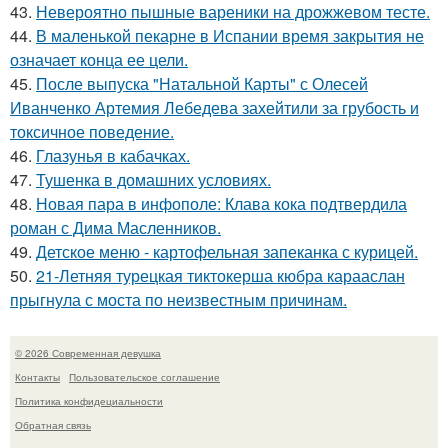
43.
Невероятно пышные вареники на дрожжевом тесте.
44.
В маленькой пекарне в Испании время закрытия не
означает конца ее цели.
45.
После выпуска "Натальной Карты" с Олесей
Иванченко Артемия Лебедева захейтили за грубость и
токсичное поведение.
46.
Глазунья в кабачках.
47.
Тушенка в домашних условиях.
48.
Новая пара в инфополе: Клава кока подтвердила
роман с Дима Масленников.
49.
Детское меню - картофельная запеканка с курицей.
50.
21-Летняя турецкая тиктокерша кюбра карааслан
прыгнула с моста по неизвестным причинам.
© 2026 Современная девушка
Контакты
Пользовательское соглашение
Политика конфидециальности
Обратная связь