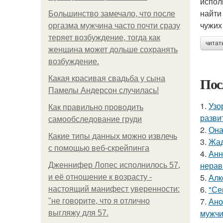
испол
найти
Большинство замечало, что после
чужих
оргазма мужчина часто почти сразу
теряет возбуждение, тогда как
читат
женщина может дольше сохранять
возбуждение.
Пос
Какая красивая свадьба у сына
Памелы Андерсон случилась!
1.
Узо
Как правильно проводить
разви
самообследование груди
2.
Она
Какие типы данных можно извлечь
3.
Жад
с помощью веб-скрейпинга
4.
Анн
нерав
Дженнифер Лопес исполнилось 57,
5.
Алк
и её отношение к возрасту -
6.
"Се
настоящий манифест уверенности:
7.
Ано
"не говорите, что я отлично
мужчи
выгляжу для 57.