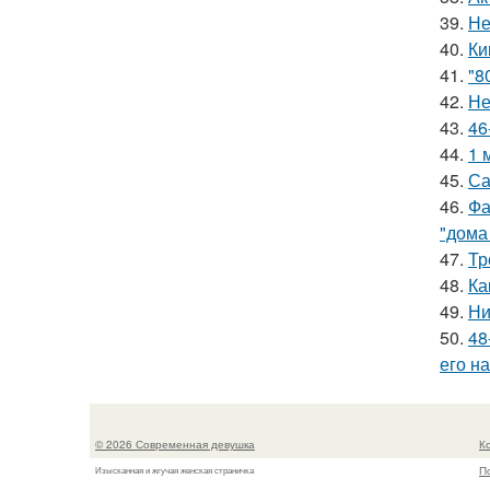
39.
Не
40.
Ки
41.
"8
42.
Не
43.
46
44.
1 
45.
Са
46.
Фа
"дома
47.
Тр
48.
Ка
49.
Ни
50.
48
его на
© 2026 Современная девушка
К
П
Изысканная и жгучая женская страничка