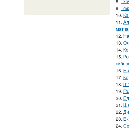
8.
- х
9.
Тяж
10.
Ка
11.
Ал
матча
12.
На
13.
Ол
14.
Ке
15.
Ро
кибер
16.
На
17.
Ко
18.
Ша
19.
Го
20.
Ед
21.
Ша
22.
Ди
23.
Ек
24.
Се