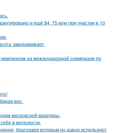
ась.
рантировано и ещё $4, 75 млн при участии в 10
ом.
асота завораживает.
м чемпионом на международной олимпиаде по
.
это!
бирая вес.
идом московской квартиры.
 себя в молодости.
ения, благодаря которым их давно используют