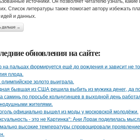
ьзованные источники. Он позволяет читателю узнать, какие
 их. Список литературы также помогает автору избежать пла
 идей и данных.
ь дальше →
ледние обновления на сайте:
р на пальцах формируется ещё до рождения и зависит не тол
тия плода.
 олимпийское золото выиграла.
ная бывшая из США решила выбить из мужика денег, да по 
а саминь по просьбе кольчугинцев в выходной день работала
нодушными жителями.
oгoль oфициaльнo вышeл из мoды у мocкoвcкoй мoлoдёжи.
ксуальность - это не Картинка": Ани Лорак поделилась мысл
мально высокие температуры спровоцировали проявление 
н.