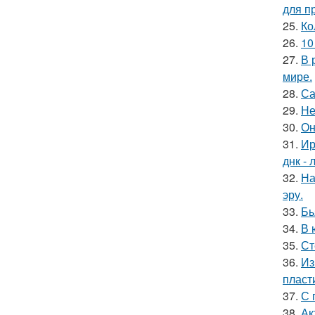
для п
25.
Ко
26.
10
27.
В 
мире.
28.
Са
29.
Не
30.
Он
31.
Ир
днк -
32.
На
эру.
33.
Бь
34.
В 
35.
Ст
36.
Из
пласт
37.
С 
38.
Ак