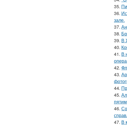
35.
Пи
36.
Ис
зале.
37.
Ан
38.
Бр
39.
В 
40.
Ко
41.
В 
опера
42.
Фл
43.
Ар
фотог
44.
Пр
45.
Ал
пятим
46.
Со
справ
47.
В 