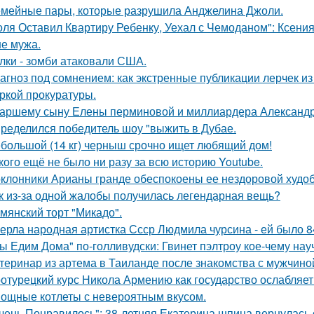
мейные пары, которые разрушила Анджелина Джоли.
оля Оставил Квартиру Ребенку, Уехал с Чемоданом": Ксени
е мужа.
лки - зомби атаковали США.
агноз под сомнением: как экстренные публикации лерчек из
ркой прокуратуры.
аршему сыну Елены перминовой и миллиардера Александра
ределился победитель шоу "выжить в Дубае.
большой (14 кг) черныш срочно ищет любящий дом!
кого ещё не было ни разу за всю историю Youtube.
клонники Арианы гранде обеспокоены ее нездоровой худобо
к из-за одной жалобы получилась легендарная вещь?
мянский торт "Микадо".
ерла народная артистка Ссср Людмила чурсина - ей было 84
ы Едим Дома" по-голливудски: Гвинет пэлтроу кое-чему на
теринар из артема в Таиланде после знакомства с мужчино
отурецкий курс Никола Армению как государство ослабляет
ощные котлеты с невероятным вкусом.
чень Понравилось": 38-летняя Екатерина шпица вернулась 