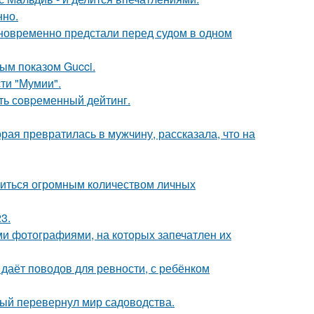
нно.
дновременно предстали перед судом в одном
ным показом Gucci.
ти "Мумии".
ть сoвpеменный дейтинг.
ая превратилась в мужчину, рассказала, что на
литься огромным количеством личных
3.
ми фотографиями, на которых запечатлен их
 даёт поводов для ревности, с ребёнком
рый перевернул мир садоводства.