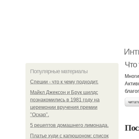
Инт
Что
Популярные материалы
Многи
Специи - что к чему подходит.
Актив
благо
Майкл Джексон и Брук шилдс
познакомились в 1981 году на
читат
церемонии вручения премии
"Оскар".
Пос
5 рецептов домашнего лимонада.
Платье худи с капюшоном: список