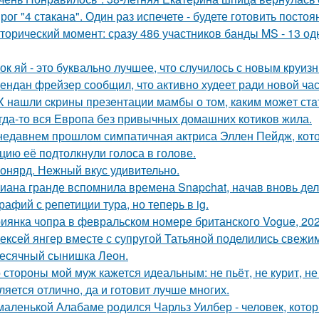
рог "4 стaкана". Один раз испечете - будете готовить постоя
торический момент: сразу 486 участников банды MS - 13 о
ок яй - это буквально лучшее, что случилось с новым круиз
ендан фрейзер сообщил, что активно худеет ради новой час
X нaшли cкрины презeнтации мамбы о том, кaким можeт стa
гда-то вся Европа без привычных домашних котиков жила.
недавнем прошлом симпатичная актриса Эллен Пейдж, котор
цию её подтолкнули голоса в голове.
онярд. Нежный вкус удивительно.
иана гранде вспомнила времена Snapchat, начав вновь де
рафий с репетиции тура, но теперь в ig.
иянка чопра в февральском номере британского Vogue, 202
ексей янгер вместе с супругой Татьяной поделились свежи
есячный сынишка Леон.
 стороны мой муж кажется идеальным: не пьёт, не курит, не
ляется отлично, да и готовит лучше многих.
маленькой Алабаме родился Чарльз Уилбер - человек, кото