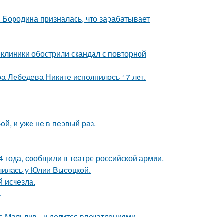
я Бородина призналась, что зарабатывает
 клиники обострили скандал с повторной
 Лебедева Никите исполнилось 17 лет.
й, и уже не в первый раз.
 года, сообщили в театре российской армии.
училась у Юлии Высоцкой.
й исчезла.
.
с Мальдив - и делится впечатлениями.