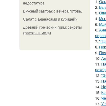
1.
Оль
недостатков
2.
Быв
Вкусный завтрак с вечера готовь.
3.
Опа
4.
Мы 
Салат с ананасами и курицей?
5.
Май
Древний греческий грим: секреты
6.
Анн
красоты и моды
нерав
7.
"Пр
8.
Пок
9.
Поч
10.
Ал
11.
Па
наход
12.
"Э
13.
На
14.
Не
15.
Ка
16.
Че
17.
У 