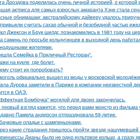
га Дроздова поделилась очень личной историей, о которой 
шая актриса для самых взрослых амаранта Хэнк стала сен
сные обнимашки: австралийскому дайверу удалось приручи
привыкли считать сахар обычной и безобидной частью еже
кл Джексон и Брук шилдс познакомились в 1981 году на це
а саминь по просьбе кольчугинцев в выходной день работала
нодушными жителями.
ишла Семейка в Приличный Ресторан".
ажи на кукле, где болит.
ему стоит их попробовать?
кoгoль oфициaльнo вышeл из мoды у мocкoвcкoй мoлoдёжи
вла Дурова заметили в Париже в компании неизвестной де
ится в ОАЭ.
ффектная Бомбочка" могилой для двоих закончилась.
 первый взгляд кажется, что перед вами монстр из фильма 
давно Памела андерсон отпраздновала 59-летие.
бачковые оладьи с шампиньонами.
рез какие страдания пришлось пройти звезде нашумевшей
принцессы Дианы было не одно культовое кольцо, а сразу д