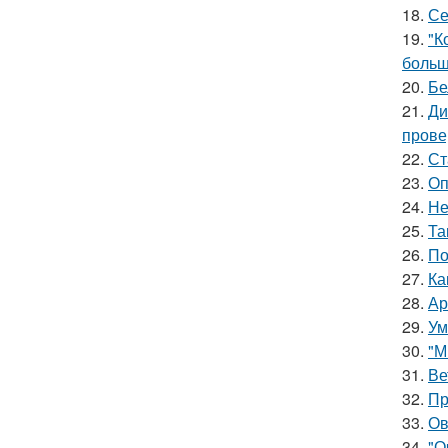
18.
Се
19.
"К
больш
20.
Бе
21.
Ди
прове
22.
Ст
23.
Оп
24.
Не
25.
Та
26.
По
27.
Ка
28.
Ар
29.
Ум
30.
"М
31.
Ве
32.
Пр
33.
Ов
34.
"О