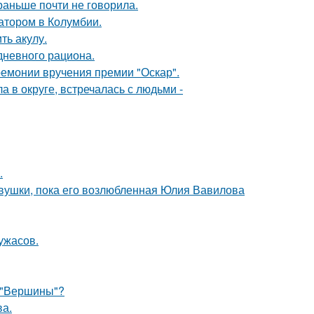
раньше почти не говорила.
атором в Колумбии.
ть акулу.
дневного рациона.
ремонии вручения премии "Оскар".
 в округе, встречалась с людьми -
.
вушки, пока его возлюбленная Юлия Вавилова
ужасов.
 "Вершины"?
ва.