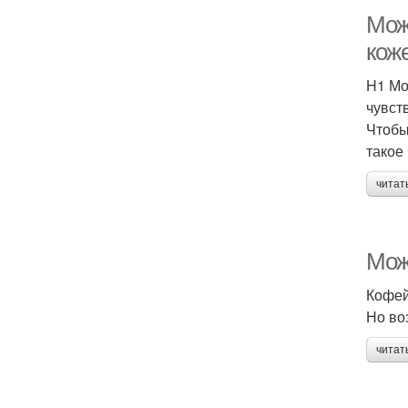
Мож
кож
H1 Мо
чувст
Чтобы
такое
читат
Мож
Кофей
Но во
читат