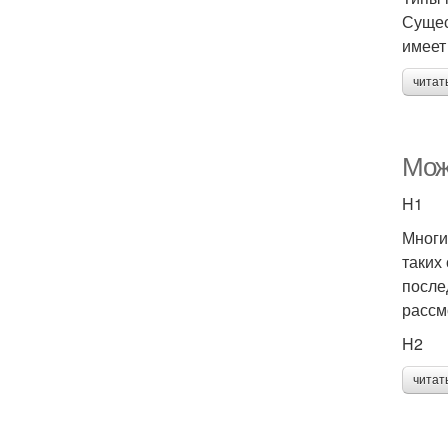
Сущес
имеет
читат
Мож
H1
Многи
таких
после
рассм
H2
читат