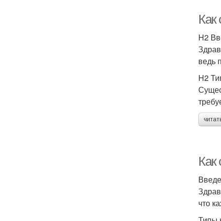
Как 
H2 Вв
Здрав
ведь 
H2 Ти
Сущес
требу
читат
Как 
Введ
Здрав
что к
Типы 