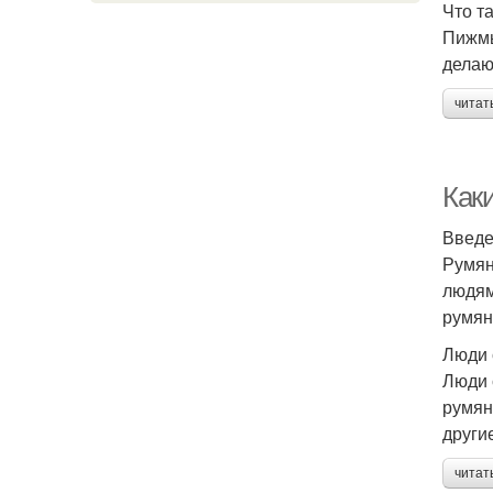
Что т
Пижмы
делаю
читат
Как
Введ
Румян
людям
румян
Люди 
Люди 
румян
други
читат