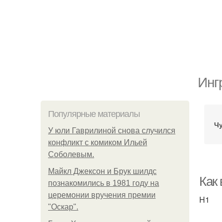
Инг
Популярные материалы
Ч
У юли Гаврилиной снова случился
конфликт с комиком Ильей
Соболевым.
Майкл Джексон и Брук шилдс
Как
познакомились в 1981 году на
церемонии вручения премии
H1
"Оскар".