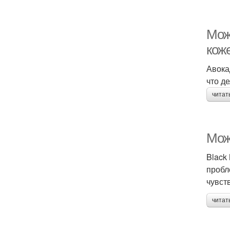
Мож
кож
Авока
что д
читат
Мож
Black
пробл
чувст
читат