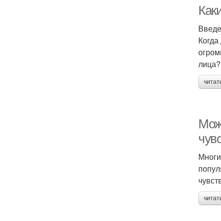
Как
Введ
Когда
огром
лица?
читат
Мож
чув
Многи
попул
чувст
читат