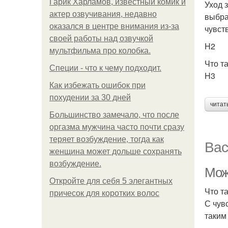
Гарик Харламов, известный комик и
Уход 
актер озвучивания, недавно
выбра
оказался в центре внимания из-за
чувст
своей работы над озвучкой
H2
мультфильма про колобка.
Что т
Специи - что к чему подходит.
H3
Как избежать ошибок при
похудении за 30 дней
читат
Большинство замечало, что после
оргазма мужчина часто почти сразу
теряет возбуждение, тогда как
Вас
женщина может дольше сохранять
возбуждение.
Мож
Откройте для себя 5 элегантных
Что т
причесок для коротких волос
С чув
таким