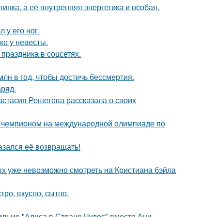
инка, а её внутренняя энергетика и особая,
 у его ног.
ко у невесты.
 праздника в соцсетях.
лн в год, чтобы достичь бессмертия.
аряд.
астасия Решетова рассказала о своих
м чемпионом на международной олимпиаде по
азался её возвращать!
ых уже невозможно смотреть на Кристиана бэйла
тро, вкусно, сытно.
ильме "Алиса в Стране Чудес" вместо Ани