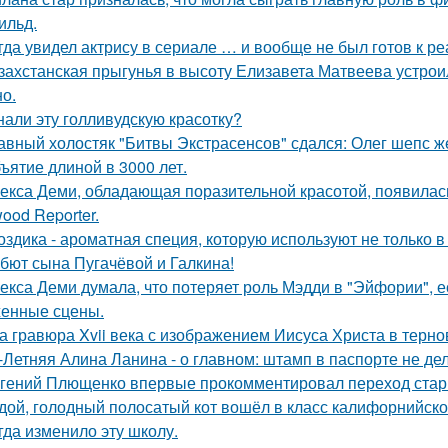
ильд.
гда увидел актрису в сериале … и вообще не был готов к ре
захстанская прыгунья в высоту Елизавета Матвеева устроил
но.
нали эту голливудскую красотку?
авный холостяк "Битвы Экстрасенсов" сдался: Олег шепс ж
ъятие длиной в 3000 лет.
екса Деми, обладающая поразительной красотой, появилас
ood Reporter.
оздика - ароматная специя, которую используют не только в
бют сына Пугачёвой и Галкина!
екса Деми думала, что потеряет роль Мэдди в "Эйфории", е
енные сцены.
а гравюра Xvii века с изображением Иисуса Христа в терн
-Летняя Алина Ланина - о главном: штамп в паспорте не де
гений Плющенко впервые прокомментировал переход стар
дой, голодный полосатый кот вошёл в класс калифорнийской
гда изменило эту школу.