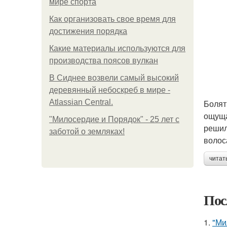
мире спорта
Как организовать свое время для
достижения порядка
Какие материалы используются для
производства поясов вулкан
В Сиднее возвели самый высокий
деревянный небоскреб в мире -
Atlassian Central.
Болят
ощуща
"Милосердие и Порядок" - 25 лет с
решил
заботой о земляках!
волос
читат
Пос
1.
"Ми