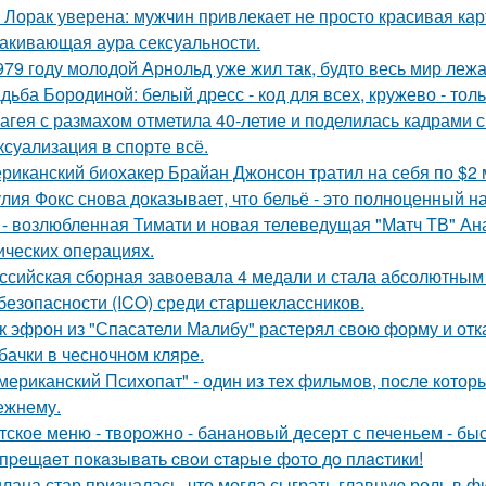
 Лорак уверена: мужчин привлекает не просто красивая карт
акивающая аура сексуальности.
979 году молодой Арнольд уже жил так, будто весь мир лежал
дьба Бородиной: белый дресс - код для всех, кружево - толь
агея с размахом отметила 40-летие и поделилась кадрами с
 ксуализация в спорте всё.
риканский биохакер Брайан Джонсон тратил на себя по $2 м
лия Фокс снова доказывает, что бельё - это полноценный н
 - возлюбленная Тимати и новая телеведущая "Матч ТВ" Ан
ических операциях.
ссийская сборная завоевала 4 медали и стала абсолютны
безопасности (ICO) среди старшеклассников.
к эфрон из "Спасатели Малибу" растерял свою форму и отк
бачки в чесночном кляре.
мериканский Психопат" - один из тех фильмов, после котор
ежнему.
тское меню - творожно - банановый десерт с печеньем - быс
пpeщaeт пoкaзывaть cвoи cтapыe фoтo дo плacтики!
лана стар призналась, что могла сыграть главную роль в ф