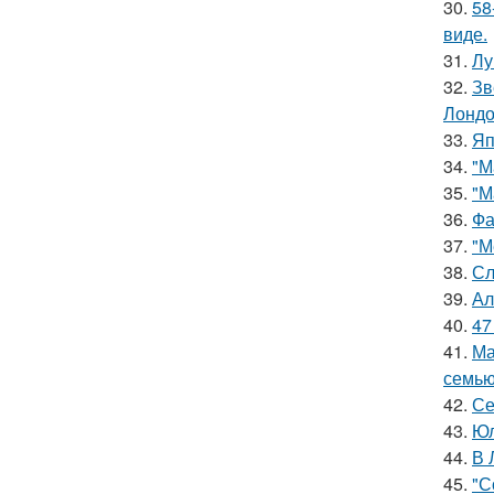
30.
58
виде.
31.
Лу
32.
Зв
Лондо
33.
Яп
34.
"М
35.
"М
36.
Фа
37.
"М
38.
Сл
39.
Ал
40.
47
41.
Ма
семью
42.
Се
43.
Юл
44.
В 
45.
"С