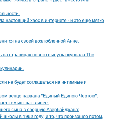
альности.
а настоящий хаос в интернете - и это ещё мягко
енится на своей возлюбленной Анне.
ь на страницах нового выпуска журнала The
 кулинарии.
сли не будет соглашаться на интимные и
овом венце названа "Единый Единою Чертою".
лает семью счастливее.
шего сына в сборную Азербайджана:
 школы в 1952 году, и то, что произошло потом,