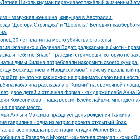
-Летняя Николь кидман переживает тяжёлый жизненный этап
иза - замужняя женщина, живущая в Австралии.
езда "Доктора Стрэнджа" и "Шерлока" Бенедикт камбербэтч
на.
онец 30 лет платил за место убийства его жены.
агия Фламенко и Ледяная Вода": радикальные бьюти - прав
аска, я Тебя не Знаю": трагедия стримерши, которую не зах
натки димы билана потребовали накормить своего кумира.
ежду Восхищением и Нарциссизмом": почему идеальный п
ушайте, ну это же как можно не принимать свою внешность
ьбина кабалина рассказала о "Химии" на съемочной площа
 лет, двое детей и отличная форма - как держит себя Анна К
рия Кожевникова - наша версия Блейк лайвли: многодетная
 на первое место.
мья Аллы и Максима празднует день рождения Галкина.
ия гаврилина - одна из актрис проекта открытый брак.
Лас-вегасе прошла презентация студии Warner Bros.
ообщила о Разводе с Мужем" - 35-летняя стендап - комик В