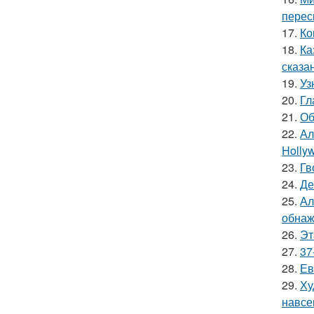
перес
17.
Ко
18.
Ка
сказа
19.
Уз
20.
Гл
21.
Об
22.
Ал
Hollyw
23.
Гв
24.
Де
25.
Ал
обнаж
26.
Эт
27.
37
28.
Ев
29.
Ху
навсе