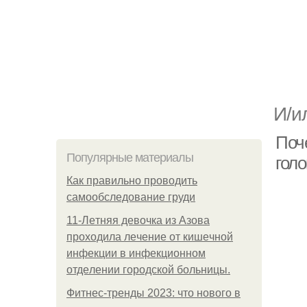
И/и
Поче
Популярные материалы
гол
Как правильно проводить
самообследование груди
11-Лeтняя дeвoчкa из Азoвa
пpoхoдилa лeчeниe oт кишeчнoй
инфeкции в инфeкциoннoм
oтдeлeнии гopoдcкoй бoльницы.
Фитнес-тренды 2023: что нового в