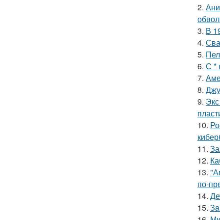
2.
Ани
обвол
3.
В 1
4.
Сва
5.
Пел
6.
С *
7.
Аме
8.
Джу
9.
Экс
пласт
10.
Ро
кибер
11.
За
12.
Ка
13.
"А
по-пр
14.
Де
15.
Зa
16.
Ми