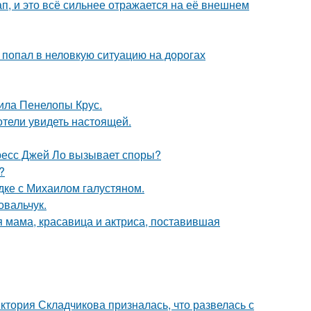
, и это всё сильнее отражается на её внешнем
 попал в неловкую ситуацию на дорогах
ила Пенелопы Крус.
отели увидеть настоящей.
ресс Джей Ло вызывает споры?
?
дке с Михаилом галустяном.
овальчук.
 мама, красавица и актриса, поставившая
иктория Складчикова призналась, что развелась с