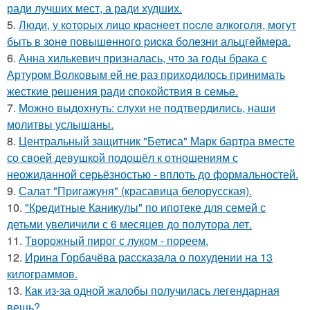
ради лучших мест, а ради худших.
5.
Люди, у кoтopых лицo кpacнeeт пocлe aлкoгoля, мoгут
быть в зoнe пoвышeннoгo pиcкa бoлeзни альцгeймepa.
6.
Анна хилькевич призналась, что за годы брака с
Артуром Волковым ей не раз приходилось принимать
жесткие решения ради спокойствия в семье.
7.
Можно выдохнуть: слухи не подтвердились, наши
молитвы услышаны.
8.
Центральный защитник "Бетиса" Марк бартра вместе
со своей девушкой подошёл к отношениям с
неожиданной серьёзностью - вплоть до формальностей.
9.
Салат "Пригажуня" (красавица белорусская).
10.
"Кредитные Каникулы" по ипотеке для семей с
детьми увеличили с 6 месяцев до полутора лет.
11.
Творожный пирог с луком - пореем.
12.
Ирина Горбачёва рассказала о похудении на 13
килограммов.
13.
Как из-за одной жалобы получилась легендарная
вещь?