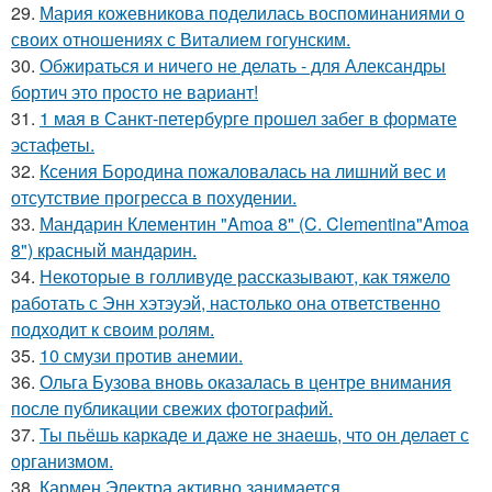
29.
Мария кожевникова поделилась воспоминаниями о
своих отношениях с Виталием гогунским.
30.
Обжираться и ничего не делать - для Александры
бортич это просто не вариант!
31.
1 мая в Санкт-петербурге прошел забег в формате
эстафеты.
32.
Ксения Бородина пожаловалась на лишний вес и
отсутствие прогресса в похудении.
33.
Мандарин Клементин "Amoa 8" (C. Clementina"Amoa
8") красный мандарин.
34.
Некоторые в голливуде рассказывают, как тяжело
работать с Энн хэтэуэй, настолько она ответственно
подходит к своим ролям.
35.
10 смузи против анемии.
36.
Ольга Бузова вновь оказалась в центре внимания
после публикации свежих фотографий.
37.
Ты пьёшь каркаде и даже не знаешь, что он делает с
организмом.
38.
Кармен Электра активно занимается