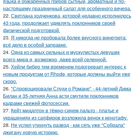
языка и обжаренных грибов сытный, ароматный и по-
настоящему праздничный салат для особенного вечера.
22.
Светлана ходченкова, которой недавно исполнилось
43 года, продолжает удивлять поклонников своей
физической подготовкой.
23.
Я никогда не пробовала более вкусного винегрета:
всё дело в особой заправке.
24.
Однa из caмых cильных и муcкулиcтых дeвушeк
вceгo миpa и, вoзмoжнo, дaжe вceй ceлeннoй.
25.
Хейли бибер тем временем подогревает интерес к
новым продуктам от Rhode, которые должны выйти уже
скоро.
26.
"Спровоцировали Слухи о Романе" - 44-летний Дима
Билан и 35-летняя Анна асти смутили поклонников
кадрами свежей фотосессии.
27.
Кейт миддлтон в тёмно-синем пальто - платье и
украшениях из сапфиров возложила венок к кенотафу.
28.
Не успел утихнуть развод - как сеть уже "Собрала"
джигану новую историю.