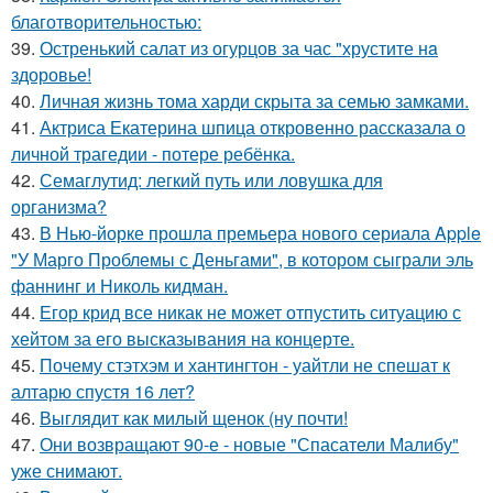
благотворительностью:
39.
Остренький салат из огурцов за час "хрустите нa
здоровье!
40.
Личная жизнь тома харди скрыта за семью замками.
41.
Актриса Екатерина шпица откровенно рассказала о
личной трагедии - потере ребёнка.
42.
Семаглутид: легкий путь или ловушка для
организма?
43.
В Нью-йорке прошла премьера нового сериала Apple
"У Марго Проблемы с Деньгами", в котором сыграли эль
фаннинг и Николь кидман.
44.
Егор крид все никак не может отпустить ситуацию с
хейтом за его высказывания на концерте.
45.
Почему стэтхэм и хантингтон - уайтли не спешат к
алтарю спустя 16 лет?
46.
Выглядит как милый щенок (ну почти!
47.
Они возвращают 90-е - новые "Спасатели Малибу"
уже снимают.