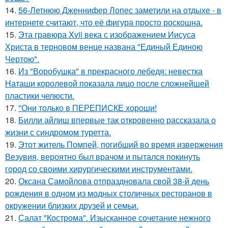
14.
56-Летнюю Дженнифер Лопес заметили на отдыхе - в
интернете считают, что её фигура просто роскошна.
15.
Эта гравюра Xvii века с изображением Иисуса
Христа в терновом венце названа "Единый Единою
Чертою".
16.
Из "Воробушка" в прекрасного лебедя: невестка
Наташи королевой показала лицо после сложнейшей
пластики челюсти.
17.
"Они только в ПЕРЕПИСКЕ хороши!
18.
Билли айлиш впервые так откровенно рассказала о
жизни с синдромом туретта.
19.
Этот житель Помпей, погибший во время извержения
Везувия, вероятно был врачом и пытался покинуть
город со своими хирургическими инструментами.
20.
Оксана Самойлова отпраздновала свой 38-й день
рождения в одном из модных столичных ресторанов в
окружении близких друзей и семьи.
21.
Салат "Кострома". Изысканное сочетание нежного