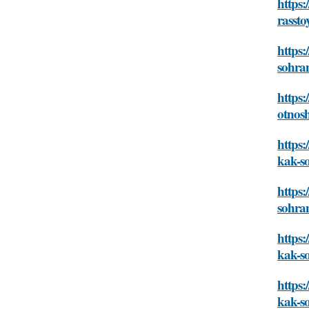
https:
rassto
https:
sohran
https:
otnosh
https:
kak-so
https:
sohran
https:
kak-so
https:
kak-so