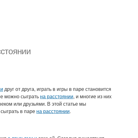
сстоянии
ии
друг от друга, играть в игры в паре становится
ые можно сыграть
на расстоянии
, и многие из них
еком или друзьями. В этой статье мы
 сыграть в паре
на расстоянии
.