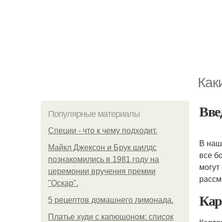
Как
Вве
Популярные материалы
Специи - что к чему подходит.
В наш
Майкл Джексон и Брук шилдс
все б
познакомились в 1981 году на
могут
церемонии вручения премии
рассм
"Оскар".
Кар
5 рецептов домашнего лимонада.
Платье худи с капюшоном: список