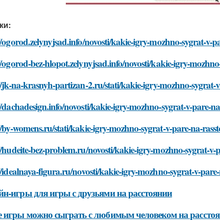
ки:
//ogorod.zelynyjsad.info/novosti/kakie-igry-mozhno-sygrat-v-pa
//ogorod-bez-hlopot.zelynyjsad.info/novosti/kakie-igry-mozhno
//jk-na-krasnyh-partizan-2.ru/stati/kakie-igry-mozhno-sygrat-v
//dachadesign.info/novosti/kakie-igry-mozhno-sygrat-v-pare-na
//by-womens.ru/stati/kakie-igry-mozhno-sygrat-v-pare-na-rasst
//hudeite-bez-problem.ru/novosti/kakie-igry-mozhno-sygrat-v-p
//idealnaya-figura.ru/novosti/kakie-igry-mozhno-sygrat-v-pare-
н-игры для игры с друзьями на расстоянии
 игры можно сыграть с любимым человеком на рассто