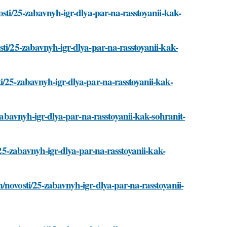
osti/25-zabavnyh-igr-dlya-par-na-rasstoyanii-kak-
sti/25-zabavnyh-igr-dlya-par-na-rasstoyanii-kak-
i/25-zabavnyh-igr-dlya-par-na-rasstoyanii-kak-
-zabavnyh-igr-dlya-par-na-rasstoyanii-kak-sohranit-
i/25-zabavnyh-igr-dlya-par-na-rasstoyanii-kak-
/novosti/25-zabavnyh-igr-dlya-par-na-rasstoyanii-