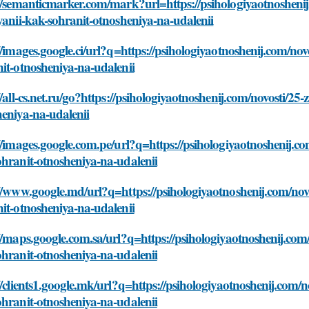
//semanticmarker.com/mark?url=https://psihologiyaotnoshenij
yanii-kak-sohranit-otnosheniya-na-udalenii
//images.google.ci/url?q=https://psihologiyaotnoshenij.com/no
it-otnosheniya-na-udalenii
//all-cs.net.ru/go?https://psihologiyaotnoshenij.com/novosti/2
eniya-na-udalenii
//images.google.com.pe/url?q=https://psihologiyaotnoshenij.co
hranit-otnosheniya-na-udalenii
//www.google.md/url?q=https://psihologiyaotnoshenij.com/nov
it-otnosheniya-na-udalenii
//maps.google.com.sa/url?q=https://psihologiyaotnoshenij.com/
hranit-otnosheniya-na-udalenii
//clients1.google.mk/url?q=https://psihologiyaotnoshenij.com/n
hranit-otnosheniya-na-udalenii