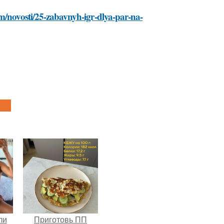
om/novosti/25-zabavnyh-igr-dlya-par-na-
ли
Приготовь ПП