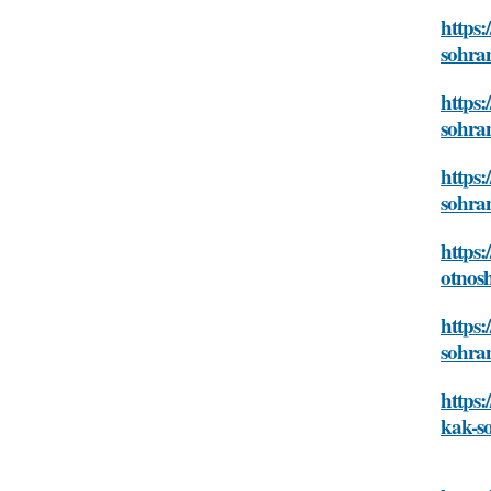
https:
sohran
https:
sohran
https:
sohran
https:
otnosh
https:
sohran
https:
kak-so