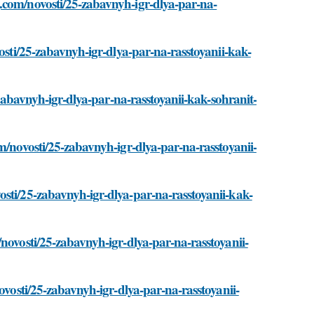
.com/novosti/25-zabavnyh-igr-dlya-par-na-
vosti/25-zabavnyh-igr-dlya-par-na-rasstoyanii-kak-
5-zabavnyh-igr-dlya-par-na-rasstoyanii-kak-sohranit-
m/novosti/25-zabavnyh-igr-dlya-par-na-rasstoyanii-
osti/25-zabavnyh-igr-dlya-par-na-rasstoyanii-kak-
novosti/25-zabavnyh-igr-dlya-par-na-rasstoyanii-
ovosti/25-zabavnyh-igr-dlya-par-na-rasstoyanii-