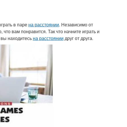
ыграть в паре
на расстоянии
. Независимо от
, что вам понравится. Так что начните играть и
 вы находитесь
на расстоянии
друг от друга.