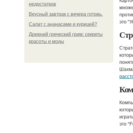
Карто
недостатков
множе
проти
Вкусный завтрак с вечера готовь.
это "У
Салат с ананасами и курицей?
Стр
Древний греческий грим: секреты
красоты и моды
Страт
котор
понят
Шахма
расст
Ком
Компь
котор
играт
это "F