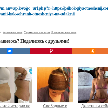
//m.anwap.love/go_url.php?r=https://psihologiyaotnoshenij.c
yanii-kak-sohranit-otnosheniya-na-udalenii
и:
Карточные игры
,
Стратегические игры
,
Компьютерные игры
авилось? Поделитесь с друзьями!
 этой истории не
Свободные и
Джастин и хей