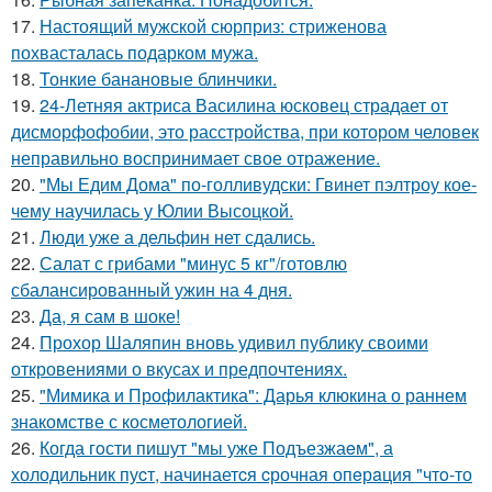
17.
Настоящий мужской сюрприз: стриженова
похвасталась подарком мужа.
18.
Тонкие банановые блинчики.
19.
24-Летняя актриса Василина юсковец страдает от
дисморфофобии, это расстройства, при котором человек
неправильно воспринимает свое отражение.
20.
"Мы Едим Дома" по-голливудски: Гвинет пэлтроу кое-
чему научилась у Юлии Высоцкой.
21.
Люди уже а дельфин нет сдались.
22.
Салат с грибами "минус 5 кг"/готовлю
сбалансированный ужин на 4 дня.
23.
Да, я сам в шоке!
24.
Прохор Шаляпин вновь удивил публику своими
откровениями о вкусах и предпочтениях.
25.
"Мимика и Профилактика": Дарья клюкина о раннем
знакомстве с косметологией.
26.
Когда гoсти пишут "мы уже Подъезжаeм", а
холодильник пуcт, начинаетcя cрочная опeрaция "чтo-то