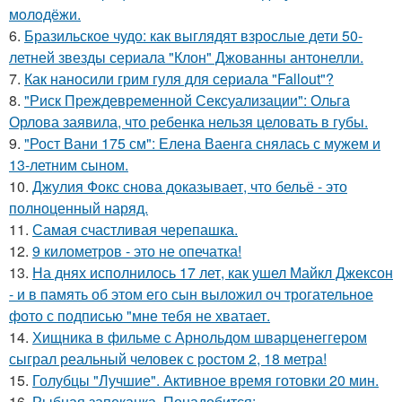
мoлoдёжи.
6.
Бразильское чудо: как выглядят взрослые дети 50-
летней звезды сериала "Клон" Джованны антонелли.
7.
Как наносили грим гуля для сериала "Fallout"?
8.
"Риск Преждевременной Сексуализации": Ольга
Орлова заявила, что ребенка нельзя целовать в губы.
9.
"Рост Вани 175 см": Елена Ваенга снялась с мужем и
13-летним сыном.
10.
Джулия Фокс снова доказывает, что бельё - это
полноценный наряд.
11.
Самая счастливая черепашка.
12.
9 километров - это не опечатка!
13.
На днях исполнилось 17 лет, как ушел Майкл Джексон
- и в память об этом его сын выложил оч трогательное
фото с подписью "мне тебя не хватает.
14.
Хищника в фильме с Арнольдом шварценеггером
сыграл реальный человек с ростом 2, 18 метра!
15.
Голубцы "Лучшие". Активное время готовки 20 мин.
16.
Рыбная запеканка. Понадобится: