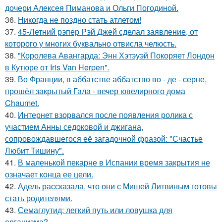
дочери Алексея Пиманова и Ольги Погодиной.
36.
Никогда не поздно стать атлетом!
37.
45-Летний рэпер Рэй Джей сделал заявление, от
которого у многих буквально отвисла челюсть.
38.
"Королева Авангарда: Энн Хэтэуэй Покоряет Лондон
в Кутюре от Iris Van Herpen".
39.
Во Франции, в аббатстве аббатство во - де - серне,
прошёл закрытый Гала - вечер ювелирного дома
Chaumet.
40.
Интернет взорвался после появления ролика с
участием Анны седоковой и джигана,
сопровождавшегося её загадочной фразой: "Счастье
Любит Тишину".
41.
В маленькой пекарне в Испании время закрытия не
означает конца ее цели.
42.
Адель рассказала, что они с Мишей Литвиным готовы
стать родителями.
43.
Семаглутид: легкий путь или ловушка для
организма?