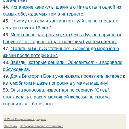
44.
Испанские каникулы шакила о'Нила стали одной из
самых обсуждаемых тем в интернете.
45.
Почему стэтхэм и хантингтон - уайтли не спешат к
алтарю спустя 16 лет?
46.
Меня очень растрогало, что Ольга Бузова пришла к
бабушке со стороны отца с большим букетом цветов.
47.
"Толстым Быть Эстетичнее": Александр морозов о
жизни после потери 80 кг.
48.
Звёзды, которые решили "Обновиться" - и взорвали
обсуждения.
49.
Дочь Виктории Бони уже начала проявлять интерес к
автомобилям и даже попросила у мамы машину!
50.
Ольга копосова, известная по сериалу "След",
столкнулась с раком молочной железы, но смогла
справиться с болезнью.
© 2026 Современная девушка
Контакты
Пользовательское соглашение