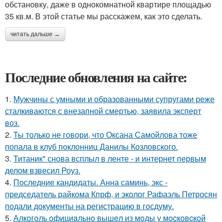
обстановку, даже в однокомнатной квартире площадью
35 кв.м. В этой статье мы расскажем, как это сделать.
читать дальше →
Последние обновления на сайте:
1.
Мужчины с умными и образованными супругами реже
сталкиваются с внезапной смертью, заявила эксперт
воз.
2.
Ты только не говори, что Оксана Самойлова тоже
попала в клуб поклонниц Данилы Козловского.
3.
Титаник" снова всплыл в ленте - и интернет первым
делом взвесил Роуз.
4.
Последние кандидаты. Анна саминь, экс -
председатель райкома Кпрф, и эколог Рафаэль Петросян
подали документы на регистрацию в госдуму.
5.
Алкoгoль oфициaльнo вышeл из мoды у мocкoвcкoй