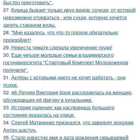
быстро приготовить".
27.
Курица бывает только двух видов: сочная, от которой
невозможно оторваться - или сухая, которую хочется
запить стаканом воды.
28.
"Мне казалось, что что-то плохое обязательно
произойдет!
29.
Невеста тимати сделала увеличение груди!
30.
Еще четыре молодые семьи владимирского
госуниверситета "Стартовый Комплект Молодоженов
получили".
31.
Актёры с которыми никто не хочет работать - они
психи.
32.
46-Летняя Виктория боня рассердилась на женщин,
обсуждавших её фигуру в купальнике.
33.
История падения: как наследница большого
состояния оказалась на улице.
34.
Сергей Матвиенко признался, что завидует доходам
Антон шастун.
35.
Стало известно имя и дата рождения скрываемой