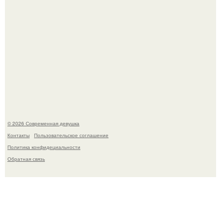
Опасные обнимашки: австралийскому дайверу удалось
приручить акулу.
© 2026 Современная девушка
Контакты
Пользовательское соглашение
Политика конфидециальности
Обратная связь