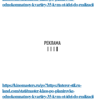
odnokomnatnoy-kvartiry-35-kvm-ot-idei-do-realizacii
https://kinomasters.ru/go?https://interer-stil.ru-
land.com/stati/master-klass-po-planirovke-
odnokomnatnoy-kvartiry-35-kvm-ot-idei-do-realizacii