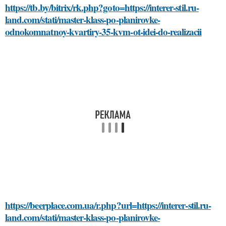
https://tb.by/bitrix/rk.php?goto=https://interer-stil.ru-
land.com/stati/master-klass-po-planirovke-
odnokomnatnoy-kvartiry-35-kvm-ot-idei-do-realizacii
https://beerplace.com.ua/r.php?url=https://interer-stil.ru-
land.com/stati/master-klass-po-planirovke-