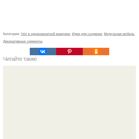
Категории:
Уют в однокомнатной квартире
,
Идеи для создания
,
Модульная мебель
,
Декоративные элементы
Читайте также
Простые прически на короткие волосы: 5 быстрых и
стильных решений