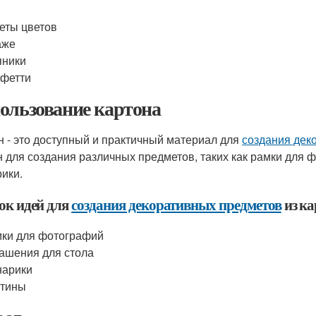
еты цветов
аже
яники
фетти
ользование картона
н - это доступный и практичный материал для
создания дек
н для создания различных предметов, таких как рамки для 
ики.
ок идей для
создания декоративных предметов
из ка
ки для фотографий
ашения для стола
нарики
ртины