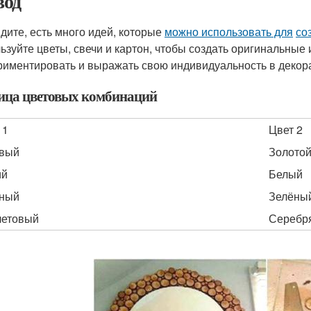
од
идите, есть много идей, которые
можно использовать для
со
ьзуйте цветы, свечи и картон, чтобы создать оригинальные
риментировать и выражать свою индивидуальность в декор
ица цветовых комбинаций
 1
Цвет 2
овый
Золото
ий
Белый
сный
Зелёны
летовый
Серебр