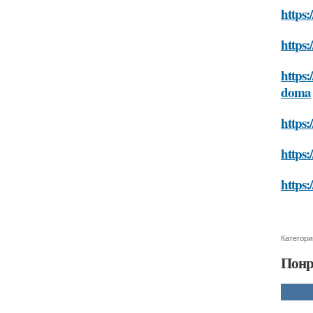
https:
https:
https:
doma
https:
https:
https:
Категори
Понр