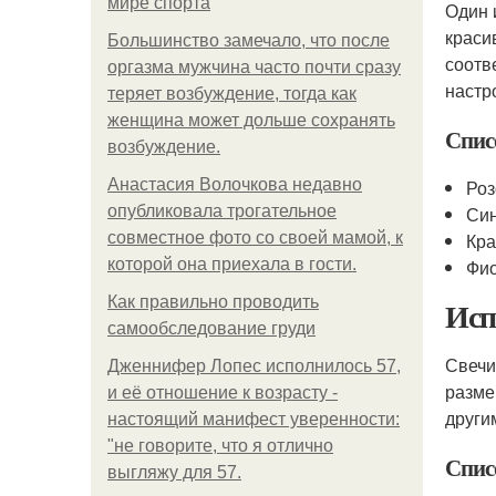
мире спорта
Один 
краси
Большинство замечало, что после
соотв
оргазма мужчина часто почти сразу
настр
теряет возбуждение, тогда как
женщина может дольше сохранять
Спис
возбуждение.
Анастасия Волочкова недавно
Роз
опубликовала трогательное
Син
совместное фото со своей мамой, к
Кра
которой она приехала в гости.
Фио
Как правильно проводить
Исп
самообследование груди
Свечи
Дженнифер Лопес исполнилось 57,
разме
и её отношение к возрасту -
други
настоящий манифест уверенности:
"не говорите, что я отлично
Спис
выгляжу для 57.