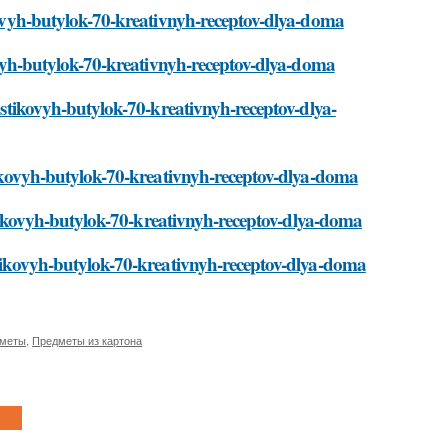
ikovyh-butylok-70-kreativnyh-receptov-dlya-doma
ikovyh-butylok-70-kreativnyh-receptov-dlya-doma
lastikovyh-butylok-70-kreativnyh-receptov-dlya-
stikovyh-butylok-70-kreativnyh-receptov-dlya-doma
lastikovyh-butylok-70-kreativnyh-receptov-dlya-doma
astikovyh-butylok-70-kreativnyh-receptov-dlya-doma
дметы
,
Предметы из картона