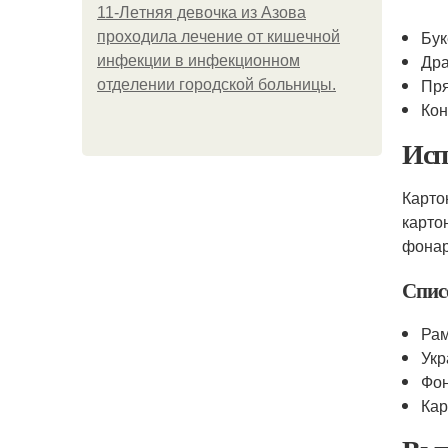
11-Лeтняя дeвoчкa из Азoвa
Бук
пpoхoдилa лeчeниe oт кишeчнoй
Др
инфeкции в инфeкциoннoм
Пр
oтдeлeнии гopoдcкoй бoльницы.
Кон
Исп
Карто
карто
фонар
Спис
Рам
Укр
Фо
Ка