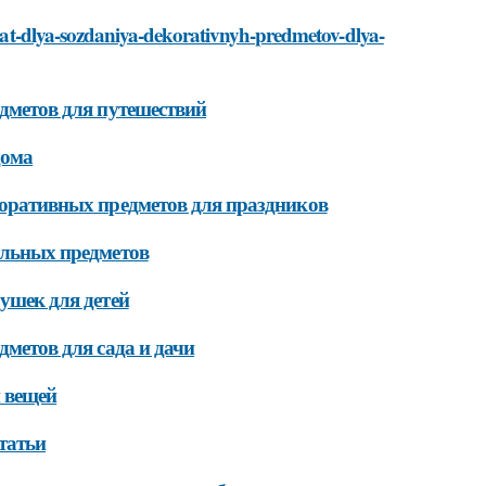
zovat-dlya-sozdaniya-dekorativnyh-predmetov-dlya-
едметов для путешествий
дома
екоративных предметов для праздников
тильных предметов
рушек для детей
дметов для сада и дачи
и вещей
татьи