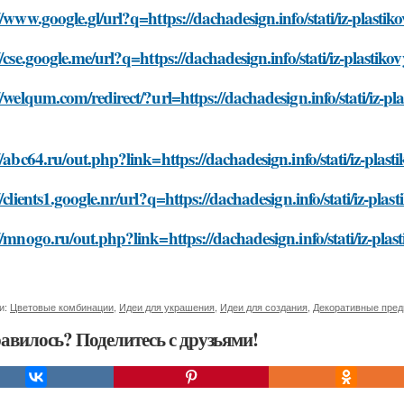
//www.google.gl/url?q=https://dachadesign.info/stati/iz-plast
//cse.google.me/url?q=https://dachadesign.info/stati/iz-plast
//welqum.com/redirect/?url=https://dachadesign.info/stati/iz-p
//abc64.ru/out.php?link=https://dachadesign.info/stati/iz-pla
//clients1.google.nr/url?q=https://dachadesign.info/stati/iz-p
//mnogo.ru/out.php?link=https://dachadesign.info/stati/iz-pl
и:
Цветовые комбинации
,
Идеи для украшения
,
Идеи для создания
,
Декоративные пре
авилось? Поделитесь с друзьями!