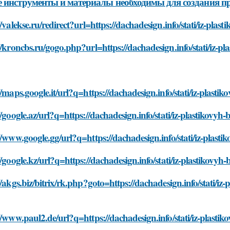
 инструменты и материалы необходимы для создания п
//valekse.ru/redirect?url=https://dachadesign.info/stati/iz-pl
//kroncbs.ru/gogo.php?url=https://dachadesign.info/stati/iz-p
//maps.google.it/url?q=https://dachadesign.info/stati/iz-plas
//google.az/url?q=https://dachadesign.info/stati/iz-plastikovy
//www.google.gg/url?q=https://dachadesign.info/stati/iz-plas
//google.kz/url?q=https://dachadesign.info/stati/iz-plastikov
//akgs.biz/bitrix/rk.php?goto=https://dachadesign.info/stati/iz
//www.paul2.de/url?q=https://dachadesign.info/stati/iz-plast