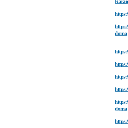
Какие
https:
https:
doma
https:
https:
https:
https:
https:
doma
https: