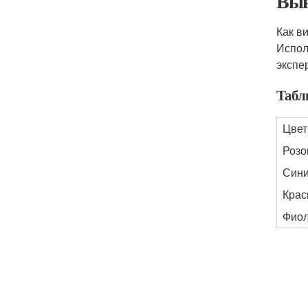
Выв
Как в
Испол
экспе
Табл
Цвет
Роз
Син
Кра
Фио