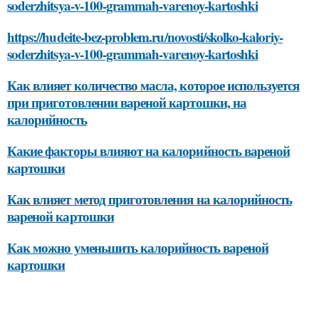
soderzhitsya-v-100-grammah-varenoy-kartoshki
https://hudeite-bez-problem.ru/novosti/skolko-kaloriy-
soderzhitsya-v-100-grammah-varenoy-kartoshki
Как влияет количество масла, которое используется
при приготовлении вареной картошки, на
калорийность
Какие факторы влияют на калорийность вареной
картошки
Как влияет метод приготовления на калорийность
вареной картошки
Как можно уменьшить калорийность вареной
картошки