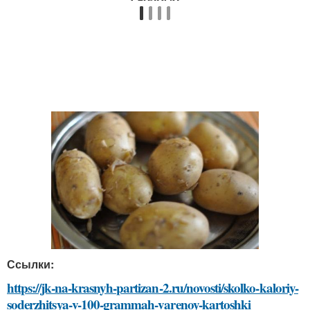
Ссылки:
https://jk-na-krasnyh-partizan-2.ru/novosti/skolko-kaloriy-
soderzhitsya-v-100-grammah-varenoy-kartoshki