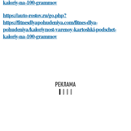
kaloriy-na-100-grammov
https://auto-rostov.ru/go.php?
https://fitnesdlyapohudeniya.com/fitnes-dlya-
pohudeniya/kaloriynost-varenoy-kartoshki-podschet-
kaloriy-na-100-grammov