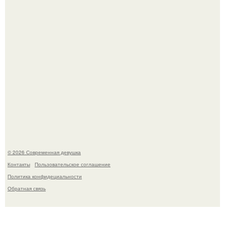
Спустя годы актеры хоррора "Тело Дженнифер" сильно
изменились, пройдя путь от подростковых кумиров до
мировых звезд.
© 2026 Современная девушка
Контакты
Пользовательское соглашение
Политика конфидециальности
Обратная связь