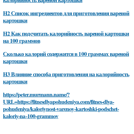
H2 Список ингредиентов для приготовления вареной
картошки
H2 Как подсчитать калорийность вареной картошки
на 100 граммов
Сколько калорий содержится в 100 граммах вареной
картошки
H3 Влияние способа приготовления на калорийность
картошки
https://peter.murmann.name/?
URL=https://fitnesdlyapohudeniya.com/fitnes-dlya-
pohudeniya/kaloriynost-varenoy-kartoshki-podschet-
kaloriy-na-100-grammov