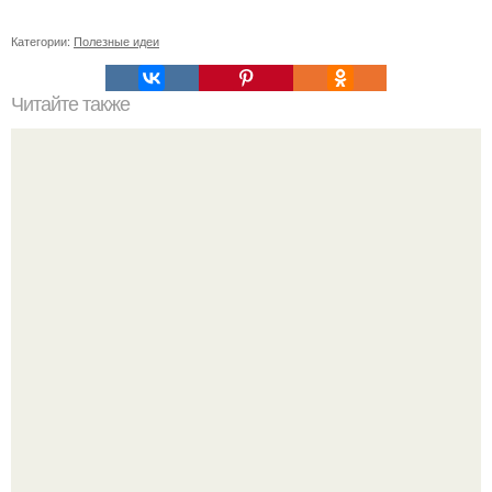
Категории:
Полезные идеи
Читайте также
Какие риски и побочные эффекты могут возникнуть
после александритового лазера
В этой истории не было подпольного кабинета и
"Мастера После Двухнедельных Курсов".