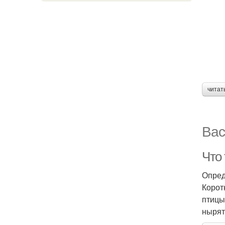
читат
Вас
Что 
Опред
Корот
птицы
нырят