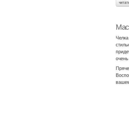
читат
Маст
Челка
стиль
приде
очень
Пряче
Воспо
вашем