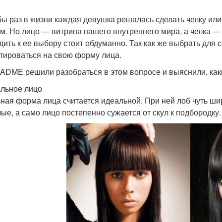
бы раз в жизни каждая девушка решалась сделать челку ил
ом. Но лицо — витрина нашего внутреннего мира, а челка —
дить к ее выбору стоит обдуманно. Так как же выбрать для 
тироваться на свою форму лица.
ADME решили разобраться в этом вопросе и выяснили, каки
альное лицо
ная форма лица считается идеальной. При ней лоб чуть ши
лые, а само лицо постепенно сужается от скул к подбородку.