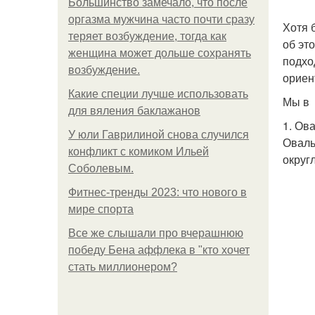
Большинство замечало, что после
оргазма мужчина часто почти сразу
Хотя 
теряет возбуждение, тогда как
об эт
женщина может дольше сохранять
подхо
возбуждение.
ориен
Какие специи лучше использовать
Мы в 
для вяления баклажанов
1. Ов
У юли Гаврилиной снова случился
Оваль
конфликт с комиком Ильей
округ
Соболевым.
Фитнес-тренды 2023: что нового в
мире спорта
Все же слышали про вчерашнюю
победу Бена аффлека в "кто хочет
стать миллионером?