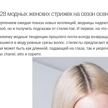
-28 модных женских стрижек на сезон осе
ерпением ожидая показа новых коллекций, модницы надеют
роб, но и получить подсказки от стилистов. И первое, на чт
инеечку модные тенденции прошлого почти всегда возвраща
вшиеся в моду ровные срезы волос. стилисты предлагают и
ая может быть как длинной, падающей на глаза, так и укоро
х сhanel, etro и coperni.