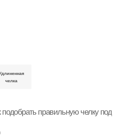
Удлиненная
челка
к подобрать правильную челку под
u