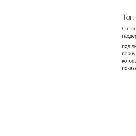
Топ
С нет
гарде
под л
верну
котор
показа