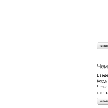
читат
Чем
Введ
Когда
Челка
как о
читат