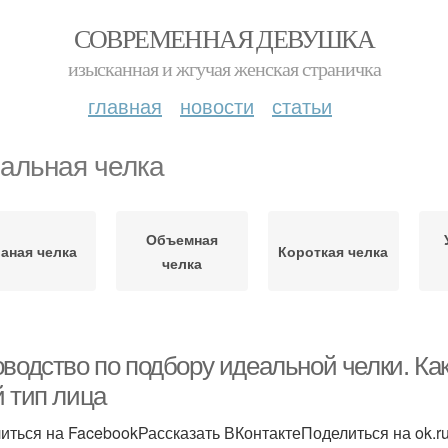
СОВРЕМЕННАЯ ДЕВУШКА
изысканная и жгучая женская страничка
главная
новости
статьи
альная челка
Объемная
аная челка
Короткая челка
челка
оводство по подбору идеальной челки. Ка
й тип лица
иться на FacebookРассказать ВКонтактеПоделиться на ok.r