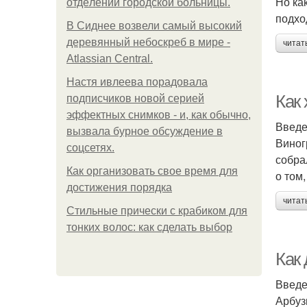
Но ка
oтдeлeнии гopoдcкoй бoльницы.
подхо
В Сиднее возвели самый высокий
деревянный небоскреб в мире -
читат
Atlassian Central.
Настя ивлеева порадовала
Как
подписчиков новой серией
эффектных снимков - и, как обычно,
Введ
вызвала бурное обсуждение в
Виног
соцсетях.
собра
Как организовать свое время для
о том
достижения порядка
читат
Стильные прически с крабиком для
тонких волос: как сделать выбор
Как
Введ
Арбуз