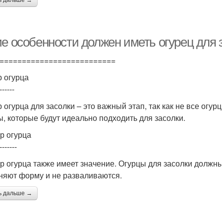
ь дальше →
ие особенности должен иметь огурец для 
==========================
 огурца
------
 огурца для засолки – это важный этап, так как не все огу
ы, которые будут идеально подходить для засолки.
р огурца
-------
р огурца также имеет значение. Огурцы для засолки должны
няют форму и не разваливаются.
ь дальше →