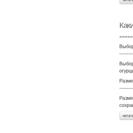
читат
Как
=====
Выбор
---------
Выбор
огурц
Разме
---------
Разме
сохра
читат