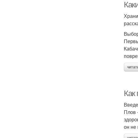
Каки
Храни
расск
Выбор
Первы
Кабач
повре
читат
Как
Введ
Плов 
здоро
он не