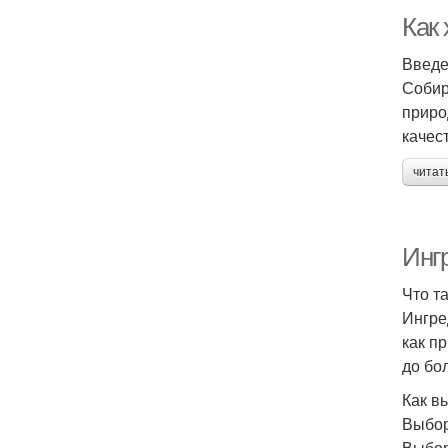
Как
Введ
Собир
приро
качес
читат
Инг
Что т
Ингре
как п
до бо
Как в
Выбор
Выбор