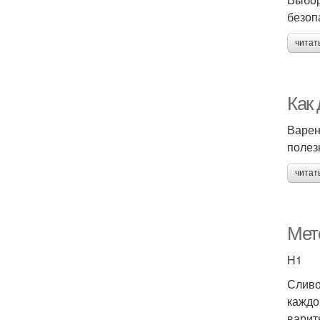
безоп
читат
Как 
Варен
полез
читат
Мет
H1
Сливо
каждо
варит