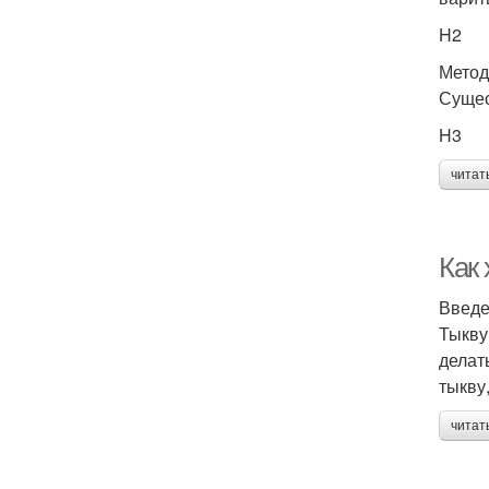
H2
Метод
Сущес
H3
читат
Как
Введ
Тыкву
делат
тыкву
читат