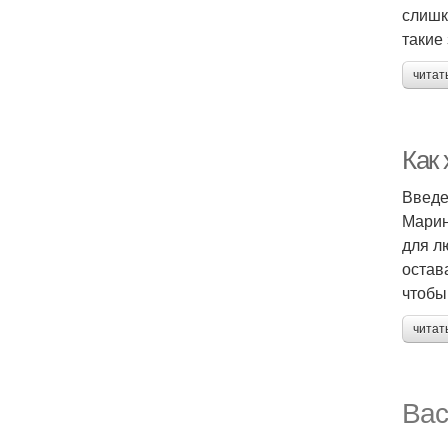
слишк
такие
читат
Как
Введ
Марин
для л
остав
чтобы
читат
Вас