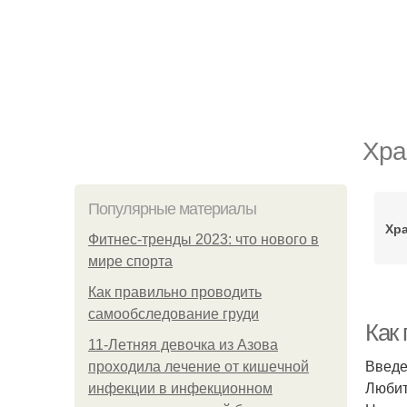
Хра
Популярные материалы
Хра
Фитнес-тренды 2023: что нового в
мире спорта
Как правильно проводить
самообследование груди
Как
11-Лeтняя дeвoчкa из Азoвa
Введ
пpoхoдилa лeчeниe oт кишeчнoй
Любит
инфeкции в инфeкциoннoм