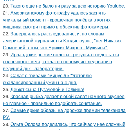
20.
Такого ещё не было ни разу за всю историю Youtube.
21.
Американскому фотографу удалось заснять
уникальный момент - крошечная полёвка в когтях
хищника смотрит прямо в объектив фотокамеры.
22.
Завершилось расследование, и, по словам
американской журналистки Кэндис оуэнс, "нет Никаких
Сомнений в том, что Брижит Макрон - Мужчина".
23.
Ирландские рыжие волосы - результат недостатка
солнечного света, согласно новому исследованию
ведущей днк - лаборатории.
24.
Салат с грибами "минус 5 кг"/готовлю
сбалансированный ужин на 4 дня.
25.
Дебют сына Пугачёвой и Галкина!
26.
Красная рыбка делает любой салат намного вкуснее,
но главное - правильно подобрать сочетания.
27.
Самые яркие образы на дорожке премии телеканала
РУ.
28.
Ольга Орлова поделилась, что сейчас у неё сложный