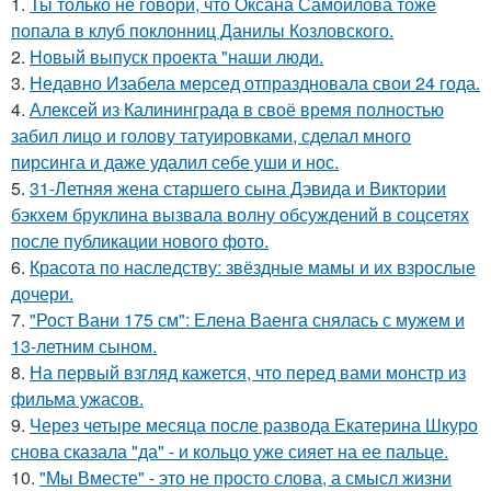
1.
Ты только не говори, что Оксана Самойлова тоже
попала в клуб поклонниц Данилы Козловского.
2.
Новый выпуск проекта "наши люди.
3.
Недавно Изабела мерсед отпраздновала свои 24 года.
4.
Алексей из Калининграда в своё время полностью
забил лицо и голову татуировками, сделал много
пирсинга и даже удалил себе уши и нос.
5.
31-Летняя жена старшего сына Дэвида и Виктории
бэкхем бруклина вызвала волну обсуждений в соцсетях
после публикации нового фото.
6.
Красота по наследству: звёздные мамы и их взрослые
дочери.
7.
"Рост Вани 175 см": Елена Ваенга снялась с мужем и
13-летним сыном.
8.
На первый взгляд кажется, что перед вами монстр из
фильма ужасов.
9.
Через четыре месяца после развода Екатерина Шкуро
снова сказала "да" - и кольцо уже сияет на ее пальце.
10.
"Мы Вместе" - это не просто слова, а смысл жизни