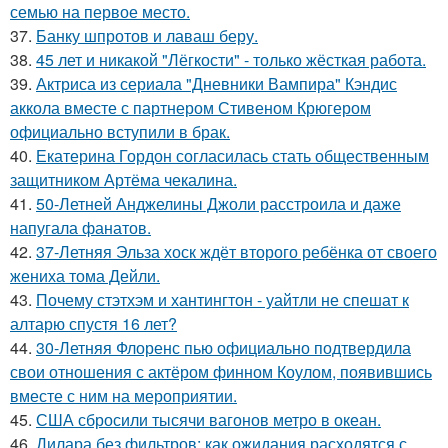
семью на первое место.
37.
Банку шпротов и лаваш беру.
38.
45 лет и никакой "Лёгкости" - только жёсткая работа.
39.
Актриса из сериала "Дневники Вампира" Кэндис
аккола вместе с партнером Стивеном Крюгером
официально вступили в брак.
40.
Екатерина Гордон согласилась стать общественным
защитником Артёма чекалина.
41.
50-Летней Анджелины Джоли расстроила и даже
напугала фанатов.
42.
37-Летняя Эльза хоск ждёт второго ребёнка от своего
жениха тома Дейли.
43.
Почему стэтхэм и хантингтон - уайтли не спешат к
алтарю спустя 16 лет?
44.
30-Летняя Флоренс пью официально подтвердила
свои отношения с актёром финном Коулом, появившись
вместе с ним на мероприятии.
45.
США сбросили тысячи вагонов метро в океан.
46.
Дилара без фильтров: как ожидания расходятся с