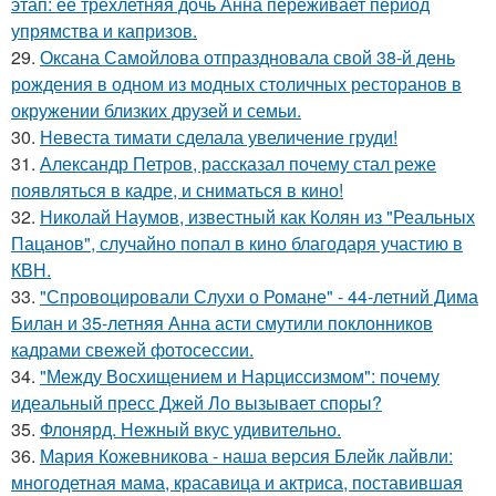
этап: её трехлетняя дочь Анна переживает период
упрямства и капризов.
29.
Оксана Самойлова отпраздновала свой 38-й день
рождения в одном из модных столичных ресторанов в
окружении близких друзей и семьи.
30.
Невеста тимати сделала увеличение груди!
31.
Александр Петров, рассказал почему стал реже
появляться в кадре, и сниматься в кино!
32.
Николай Наумов, известный как Колян из "Реальных
Пацанов", случайно попал в кино благодаря участию в
КВН.
33.
"Спровоцировали Слухи о Романе" - 44-летний Дима
Билан и 35-летняя Анна асти смутили поклонников
кадрами свежей фотосессии.
34.
"Между Восхищением и Нарциссизмом": почему
идеальный пресс Джей Ло вызывает споры?
35.
Флонярд. Нежный вкус удивительно.
36.
Мария Кожевникова - наша версия Блейк лайвли:
многодетная мама, красавица и актриса, поставившая