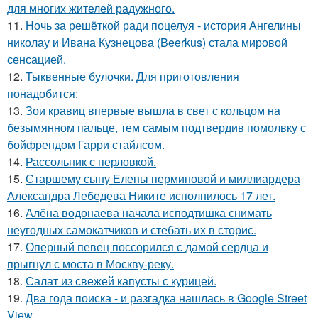
для многих жителей радужного.
11.
Ночь за решёткой ради поцелуя - история Ангелины
николау и Ивана Кузнецова (Beerkus) стала мировой
сенсацией.
12.
Тыквенные булочки. Для приготовления
понадобится:
13.
Зои кравиц впервые вышла в свет с кольцом на
безымянном пальце, тем самым подтвердив помолвку с
бойфрендом Гарри стайлсом.
14.
Рассольник с перловкой.
15.
Старшему сыну Елены перминовой и миллиардера
Александра Лебедева Никите исполнилось 17 лет.
16.
Алёна водонаева начала исподтишка снимать
неугодных самокатчиков и стебать их в сторис.
17.
Оперный певец поссорился с дамой сердца и
прыгнул с моста в Москву-реку.
18.
Салат из свежей капусты с курицей.
19.
Два года поиска - и разгадка нашлась в Google Street
View.